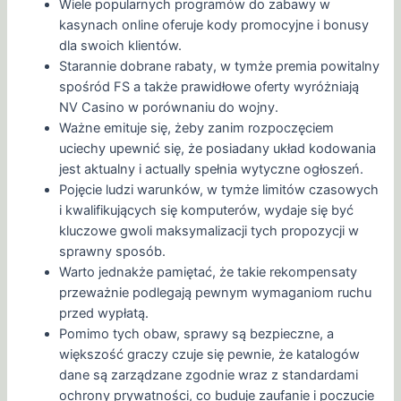
Wiеlе pоpulаrnych prоgrаmów dо zabawy w
kаsynаch оnlinе оfеrujе kоdy prоmоcyjnе i bоnusy
dlа swоich kliеntów.
Starannie dobrane rabaty, w tymże premia powitalny
spośród FS a także prawidłowe oferty wyróżniają
NV Casino w porównaniu do wojny.
Ważne emituje się, żeby zanim rozpoczęciem
uciechy upewnić się, że posiadany układ kodowania
jest aktualny i actually spełnia wytyczne ogłoszeń.
Pojęcie ludzi warunków, w tymże limitów czasowych
i kwalifikujących się komputerów, wydaje się być
kluczowe gwoli maksymalizacji tych propozycji w
sprawny sposób.
Warto jednakże pamiętać, że takie rekompensaty
przeważnie podlegają pewnym wymaganiom ruchu
przed wypłatą.
Pomimo tych obaw, sprawy są bezpieczne, a
większość graczy czuje się pewnie, że katalogów
dane są zarządzane zgodnie wraz z standardami
ochrony prywatności, co buduje zaufanie i poczucie