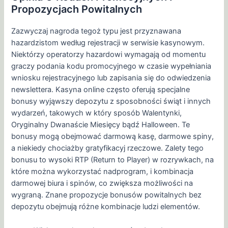
Propozycjach Powitalnych
Zazwyczaj nagroda tegoż typu jest przyznawana
hazardzistom według rejestracji w serwisie kasynowym.
Niektórzy operatorzy hazardowi wymagają od momentu
graczy podania kodu promocyjnego w czasie wypełniania
wniosku rejestracyjnego lub zapisania się do odwiedzenia
newslettera. Kasyna online często oferują specjalne
bonusy wyjąwszy depozytu z sposobności świąt i innych
wydarzeń, takowych w który sposób Walentynki,
Oryginalny Dwanaście Miesięcy bądź Halloween. Te
bonusy mogą obejmować darmową kasę, darmowe spiny,
a niekiedy chociażby gratyfikacyj rzeczowe. Zalety tego
bonusu to wysoki RTP (Return to Player) w rozrywkach, na
które można wykorzystać nadprogram, i kombinacja
darmowej biura i spinów, co zwiększa możliwości na
wygraną. Znane propozycje bonusów powitalnych bez
depozytu obejmują różne kombinacje ludzi elementów.