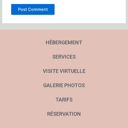
HÉBERGEMENT
SERVICES
VISITE VIRTUELLE
GALERIE PHOTOS
TARIFS
RÉSERVATION