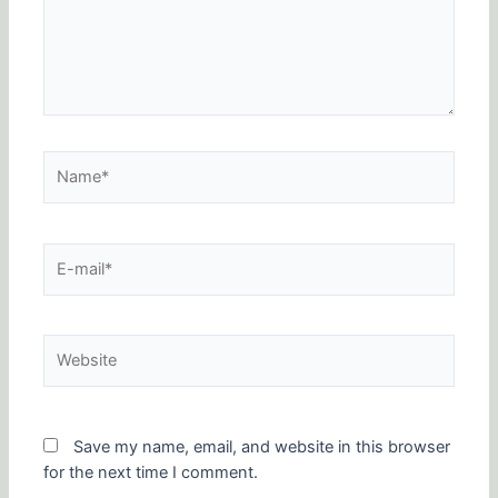
Name*
E-
mail*
Website
Save my name, email, and website in this browser
for the next time I comment.