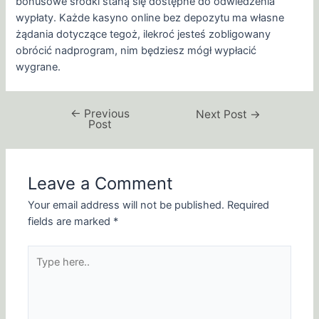
bonusowe środki staną się dostępne do odwiedzenia
wypłaty. Każde kasyno online bez depozytu ma własne
żądania dotyczące tegoż, ilekroć jesteś zobligowany
obrócić nadprogram, nim będziesz mógł wypłacić
wygrane.
←
Previous
Next Post
→
Post
Leave a Comment
Your email address will not be published.
Required
fields are marked
*
Type
here..