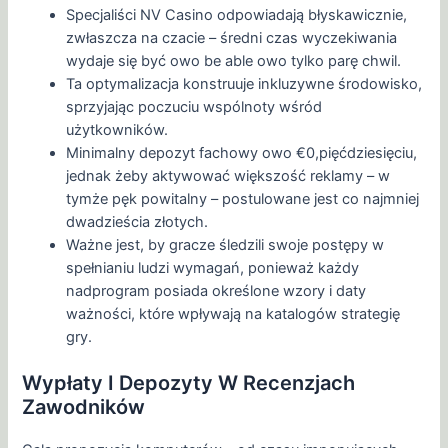
Specjaliści NV Casino odpowiadają błyskawicznie,
zwłaszcza na czacie – średni czas wyczekiwania
wydaje się być owo be able owo tylko parę chwil.
Ta optymalizacja konstruuje inkluzywne środowisko,
sprzyjając poczuciu wspólnoty wśród
użytkowników.
Minimalny depozyt fachowy owo €0,pięćdziesięciu,
jednak żeby aktywować większość reklamy – w
tymże pęk powitalny – postulowane jest co najmniej
dwadzieścia złotych.
Ważne jest, by gracze śledzili swoje postępy w
spełnianiu ludzi wymagań, ponieważ każdy
nadprogram posiada określone wzory i daty
ważności, które wpływają na katalogów strategię
gry.
Wypłaty I Depozyty W Recenzjach
Zawodników