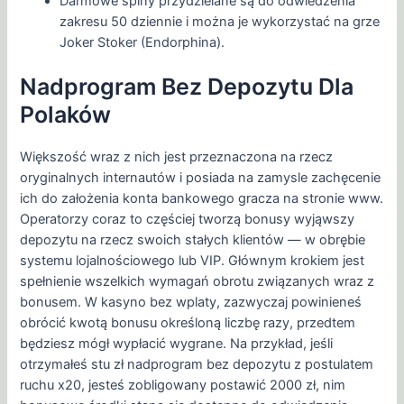
Darmowe spiny przydzielane są do odwiedzenia
zakresu 50 dziennie i można je wykorzystać na grze
Joker Stoker (Endorphina).
Nadprogram Bez Depozytu Dla
Polaków
Większość wraz z nich jest przeznaczona na rzecz
oryginalnych internautów i posiada na zamysle zachęcenie
ich do założenia konta bankowego gracza na stronie www.
Operatorzy coraz to częściej tworzą bonusy wyjąwszy
depozytu na rzecz swoich stałych klientów — w obrębie
systemu lojalnościowego lub VIP. Głównym krokiem jest
spełnienie wszelkich wymagań obrotu związanych wraz z
bonusem. W kasyno bez wplaty, zazwyczaj powinieneś
obrócić kwotą bonusu określoną liczbę razy, przedtem
będziesz mógł wypłacić wygrane. Na przykład, jeśli
otrzymałeś stu zł nadprogram bez depozytu z postulatem
ruchu x20, jesteś zobligowany postawić 2000 zł, nim