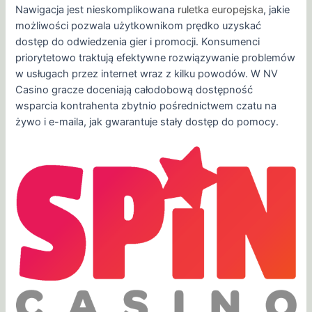
Nawigacja jest nieskomplikowana
ruletka europejska
, jakie
możliwości pozwala użytkownikom prędko uzyskać
dostęp do odwiedzenia gier i promocji. Konsumenci
priorytetowo traktują efektywne rozwiązywanie problemów
w usługach przez internet wraz z kilku powodów. W NV
Casino gracze doceniają całodobową dostępność
wsparcia kontrahenta zbytnio pośrednictwem czatu na
żywo i e-maila, jak gwarantuje stały dostęp do pomocy.