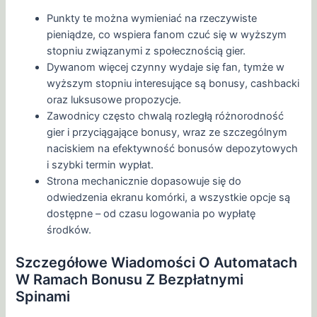
Punkty te można wymieniać na rzeczywiste
pieniądze, co wspiera fanom czuć się w wyższym
stopniu związanymi z społecznością gier.
Dywanom więcej czynny wydaje się fan, tymże w
wyższym stopniu interesujące są bonusy, cashbacki
oraz luksusowe propozycje.
Zawodnicy często chwalą rozległą różnorodność
gier i przyciągające bonusy, wraz ze szczególnym
naciskiem na efektywność bonusów depozytowych
i szybki termin wypłat.
Strona mechanicznie dopasowuje się do
odwiedzenia ekranu komórki, a wszystkie opcje są
dostępne – od czasu logowania po wypłatę
środków.
Szczegółowe Wiadomości O Automatach
W Ramach Bonusu Z Bezpłatnymi
Spinami