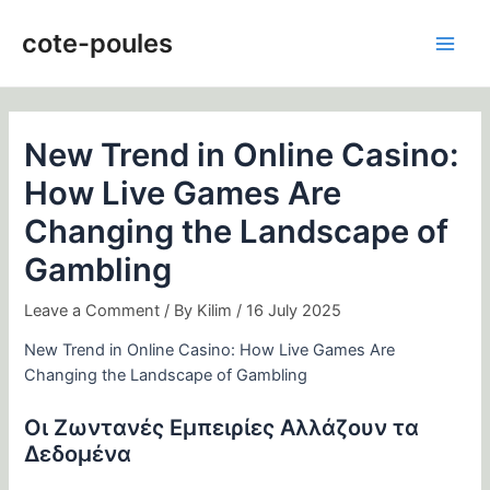
Skip
Post
Main
to
navigation
cote-poules
Men
content
New Trend in Online Casino:
How Live Games Are
Changing the Landscape of
Gambling
Leave a Comment
/ By
Kilim
/
16 July 2025
New Trend in Online Casino: How Live Games Are
Changing the Landscape of Gambling
Οι Ζωντανές Εμπειρίες Αλλάζουν τα
Δεδομένα