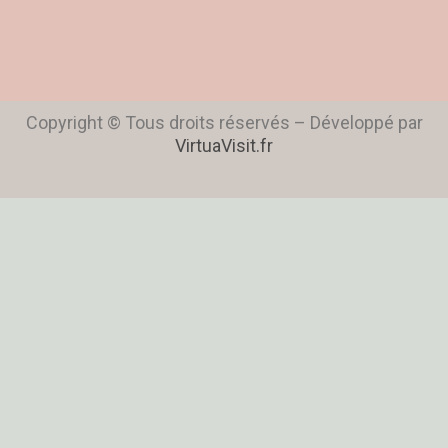
Copyright © Tous droits réservés – Développé par
VirtuaVisit.fr