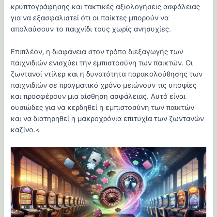
κρυπτογράφησης και τακτικές αξιολογήσεις ασφάλειας
για να εξασφαλιστεί ότι οι παίκτες μπορούν να
απολαύσουν το παιχνίδι τους χωρίς ανησυχίες.
Επιπλέον, η διαφάνεια στον τρόπο διεξαγωγής των
παιχνιδιών ενισχύει την εμπιστοσύνη των παικτών. Οι
ζωντανοί ντίλερ και η δυνατότητα παρακολούθησης των
παιχνιδιών σε πραγματικό χρόνο μειώνουν τις υποψίες
και προσφέρουν μια αίσθηση ασφάλειας. Αυτό είναι
ουσιώδες για να κερδηθεί η εμπιστοσύνη των παικτών
και να διατηρηθεί η μακροχρόνια επιτυχία των ζωντανών
καζίνο.<