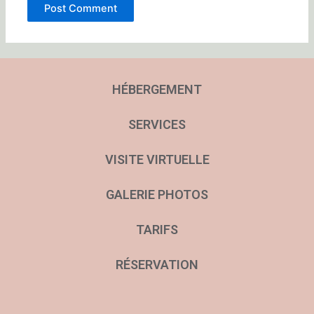
HÉBERGEMENT
SERVICES
VISITE VIRTUELLE
GALERIE PHOTOS
TARIFS
RÉSERVATION