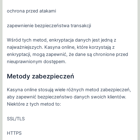
ochrona przed atakami
zapewnienie bezpieczeństwa transakcji
Wśród tych metod, enkryptacja danych jest jedną z
najważniejszych. Kasyna online, które korzystają z
enkryptacji, mogą zapewnić, że dane są chronione przed
nieuprawnionym dostępem.
Metody zabezpieczeń
Kasyna online stosują wiele różnych metod zabezpieczeń,
aby zapewnić bezpieczeństwo danych swoich klientów.
Niektóre z tych metod to:
SSL/TLS
HTTPS