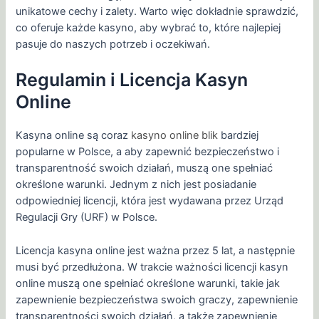
unikatowe cechy i zalety. Warto więc dokładnie sprawdzić,
co oferuje każde kasyno, aby wybrać to, które najlepiej
pasuje do naszych potrzeb i oczekiwań.
Regulamin i Licencja Kasyn
Online
Kasyna online są coraz
kasyno online blik
bardziej
popularne w Polsce, a aby zapewnić bezpieczeństwo i
transparentność swoich działań, muszą one spełniać
określone warunki. Jednym z nich jest posiadanie
odpowiedniej licencji, która jest wydawana przez Urząd
Regulacji Gry (URF) w Polsce.
Licencja kasyna online jest ważna przez 5 lat, a następnie
musi być przedłużona. W trakcie ważności licencji kasyn
online muszą one spełniać określone warunki, takie jak
zapewnienie bezpieczeństwa swoich graczy, zapewnienie
transparentności swoich działań, a także zapewnienie