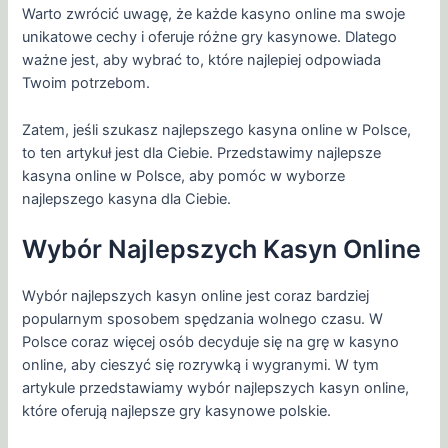
Warto zwrócić uwagę, że każde kasyno online ma swoje
unikatowe cechy i oferuje różne gry kasynowe. Dlatego
ważne jest, aby wybrać to, które najlepiej odpowiada
Twoim potrzebom.
Zatem, jeśli szukasz najlepszego kasyna online w Polsce,
to ten artykuł jest dla Ciebie. Przedstawimy najlepsze
kasyna online w Polsce, aby pomóc w wyborze
najlepszego kasyna dla Ciebie.
Wybór Najlepszych Kasyn Online
Wybór najlepszych kasyn online jest coraz bardziej
popularnym sposobem spędzania wolnego czasu. W
Polsce coraz więcej osób decyduje się na grę w kasyno
online, aby cieszyć się rozrywką i wygranymi. W tym
artykule przedstawiamy wybór najlepszych kasyn online,
które oferują najlepsze gry kasynowe polskie.