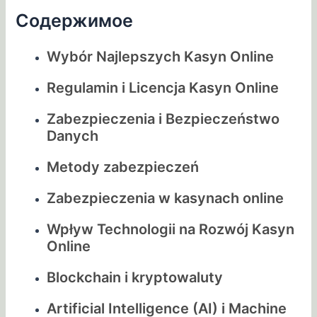
Содержимое
Wybór Najlepszych Kasyn Online
Regulamin i Licencja Kasyn Online
Zabezpieczenia i Bezpieczeństwo
Danych
Metody zabezpieczeń
Zabezpieczenia w kasynach online
Wpływ Technologii na Rozwój Kasyn
Online
Blockchain i kryptowaluty
Artificial Intelligence (AI) i Machine