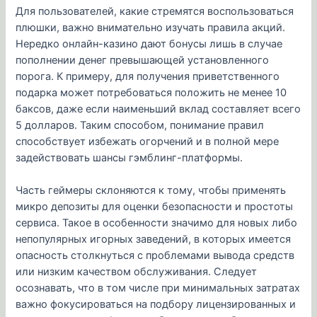
Для пользователей, какие стремятся воспользоваться
плюшки, важно внимательно изучать правила акций.
Нередко онлайн-казино дают бонусы лишь в случае
пополнении денег превышающей установленного
порога. К примеру, для получения приветственного
подарка может потребоваться положить не менее 10
баксов, даже если наименьший вклад составляет всего
5 долларов. Таким способом, понимание правил
способствует избежать огорчений и в полной мере
задействовать шансы гэмблинг-платформы.
Часть геймеры склоняются к тому, чтобы применять
микро депозиты для оценки безопасности и простоты
сервиса. Такое в особенности значимо для новых либо
непопулярных игорных заведений, в которых имеется
опасность столкнуться с проблемами вывода средств
или низким качеством обслуживания. Следует
осознавать, что в том числе при минимальных затратах
важно фокусироваться на подбору лицензированных и