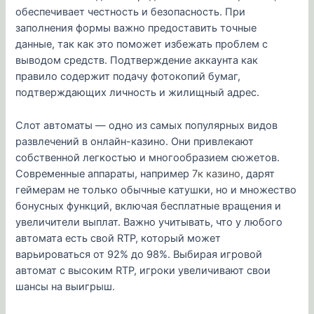
обеспечивает честность и безопасность. При
заполнения формы важно предоставить точные
данные, так как это поможет избежать проблем с
выводом средств. Подтверждение аккаунта как
правило содержит подачу фотокопий бумаг,
подтверждающих личность и жилищный адрес.
Слот автоматы — одно из самых популярных видов
развлечений в онлайн-казино. Они привлекают
собственной легкостью и многообразием сюжетов.
Современные аппараты, например
7к казино
, дарят
геймерам не только обычные катушки, но и множество
бонусных функций, включая бесплатные вращения и
увеличители выплат. Важно учитывать, что у любого
автомата есть свой RTP, который может
варьироваться от 92% до 98%. Выбирая игровой
автомат с высоким RTP, игроки увеличивают свои
шансы на выигрыш.