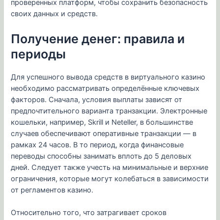
проверенных платформ, чтобы сохранить безопасность
своих данных и средств.
Получение денег: правила и
периоды
Для успешного вывода средств в виртуального казино
необходимо рассматривать определённые ключевых
факторов. Сначала, условия выплаты зависят от
предпочтительного варианта транзакции. Электронные
кошельки, например, Skrill и Neteller, в большинстве
случаев обеспечивают оперативные транзакции — в
рамках 24 часов. В то период, когда финансовые
переводы способны занимать вплоть до 5 деловых
дней. Следует также учесть на минимальные и верхние
ограничения, которые могут колебаться в зависимости
от регламентов казино.
Относительно того, что затрагивает сроков