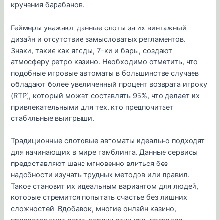
кручения барабанов.
Геймеры уважают данные слоты за их винтажный
дизайн и отсутствие замысловатых регламентов.
Знаки, такие как ягоды, 7-ки и бары, создают
атмосферу ретро казино. Необходимо отметить, что
подобные игровые автоматы в большинстве случаев
обладают более увеличенный процент возврата игроку
(RTP), который может составлять 95%, что делает их
привлекательными для тех, кто предпочитает
стабильные выигрыши.
Традиционные слотовые автоматы идеально подходят
для начинающих в мире гэмблинга. Данные сервисы
предоставляют шанс мгновенно влиться без
надобности изучать трудных методов или правил.
Такое становит их идеальным вариантом для людей,
которые стремится попытать счастье без лишних
сложностей. Вдобавок, многие онлайн казино,