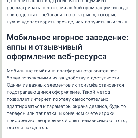
дополнительных издержек. Важно вдумчиво
рассматривать положения любой промоакции: иногда
они содержат требования по отыгрышу, которые
нужно удовлетворить прежде, чем получить выигрыш.
Мобильное игорное заведение:
аппы и отзывчивый
оформление веб-ресурса
Мобильные гэмблинг-платформы становятся все
более популярными из-за удобству и доступности.
Одним из важных элементов их триумфа становится
подстраивающийся оформление. Такой метод
позволяет интернет-порталу самостоятельно
адаптироваться к параметры экрана девайса, будь то
телефон или таблетка. В конечном счете игроки
приобретают непрерывный опыт, независимо от того,
где они находятся.