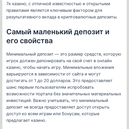
7к казино, с отличной известностью и открытыми
правилами является ключевым фактором для
результативного вклада в криптовалютные депозиты.
Самый маленький депозит и
его свойства
Минимальный депозит — это размер средств, которую
игрок должен депонировать на свой счет в онлайн
казино, чтобы начать игру. Минимальные вложения
варьируются в зависимости от сайта и могут
достигать от 1 до 20 долларов. Это предоставляет
шанс первым пользователям испробовать
возможности портала без значительных материальных
инвестиций. Важно учитывать, что минимальный
депозит не всегда предоставляет доступ открыть
доступ ко всем играм или бонусам, которые
предлагает казино.