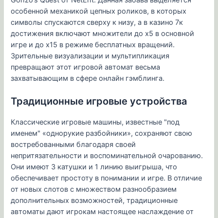
Gonzo’s Quest от NetEnt. Данная забава выделяется
особенной механикой цепных роликов, в которых
символы спускаются сверху к низу, а в казино 7к
достижения включают множители до x5 в основной
игре и до x15 в режиме бесплатных вращений.
Зрительные визуализации и мультипликация
превращают этот игровой автомат весьма
захватывающим в сфере онлайн гэмблинга.
Традиционные игровые устройства
Классические игровые машины, известные "под
именем" «однорукие разбойники», сохраняют свою
востребованными благодаря своей
непритязательности и воспоминательной очарованию.
Они имеют 3 катушки и 1 линию выигрыша, что
обеспечивает простоту в понимании и игре. В отличие
от новых слотов с множеством разнообразием
дополнительных возможностей, традиционные
автоматы дают игрокам настоящее наслаждение от