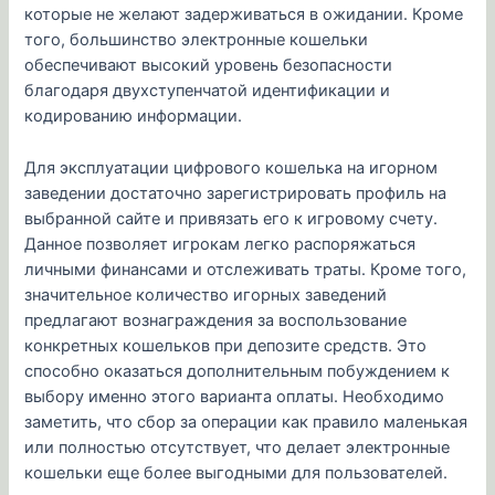
которые не желают задерживаться в ожидании. Кроме
того, большинство электронные кошельки
обеспечивают высокий уровень безопасности
благодаря двухступенчатой идентификации и
кодированию информации.
Для эксплуатации цифрового кошелька на игорном
заведении достаточно зарегистрировать профиль на
выбранной сайте и привязать его к игровому счету.
Данное позволяет игрокам легко распоряжаться
личными финансами и отслеживать траты. Кроме того,
значительное количество игорных заведений
предлагают вознаграждения за воспользование
конкретных кошельков при депозите средств. Это
способно оказаться дополнительным побуждением к
выбору именно этого варианта оплаты. Необходимо
заметить, что сбор за операции как правило маленькая
или полностью отсутствует, что делает электронные
кошельки еще более выгодными для пользователей.