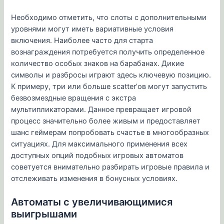
Необходимо отметить, что слоты с дополнительными
уровнями могут иметь вариативные условия
включения. Наиболее часто для старта
вознаграждения потребуется получить определенное
количество особых знаков на барабанах. Дикие
символы и разбросы играют здесь ключевую позицию.
К примеру, три или больше scatter’ов могут запустить
безвозмездные вращения с экстра
мультипликаторами. Данное превращает игровой
процесс значительно более живым и предоставляет
шанс геймерам попробовать счастье в многообразных
ситуациях. Для максимального применения всех
доступных опций подобных игровых автоматов
советуется внимательно разбирать игровые правила и
отслеживать изменения в бонусных условиях.
Автоматы с увеличивающимися
выигрышами