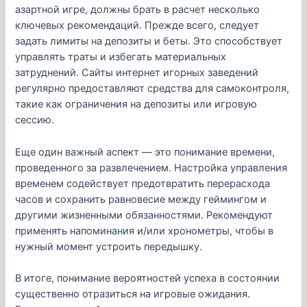
азартной игре, должны брать в расчет несколько
ключевых рекомендаций. Прежде всего, следует
задать лимиты на депозиты и беты. Это способствует
управлять траты и избегать материальных
затруднений. Сайты интернет игорных заведений
регулярно предоставляют средства для самоконтроля,
такие как ограничения на депозиты или игровую
сессию.
Еще один важный аспект — это понимание времени,
проведенного за развлечением. Настройка управления
временем содействует предотвратить перерасхода
часов и сохранить равновесие между геймингом и
другими жизненными обязанностями. Рекомендуют
применять напоминания и/или хронометры, чтобы в
нужный момент устроить передышку.
В итоге, понимание вероятностей успеха в состоянии
существенно отразиться на игровые ожидания.