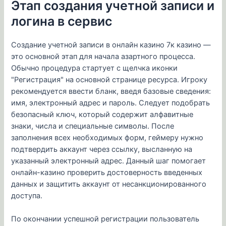
Этап создания учетной записи и
логина в сервис
Создание учетной записи в онлайн казино 7к казино —
это основной этап для начала азартного процесса.
Обычно процедура стартует с щелчка иконки
"Регистрация" на основной странице ресурса. Игроку
рекомендуется ввести бланк, введя базовые сведения:
имя, электронный адрес и пароль. Следует подобрать
безопасный ключ, который содержит алфавитные
знаки, числа и специальные символы. После
заполнения всех необходимых форм, геймеру нужно
подтвердить аккаунт через ссылку, высланную на
указанный электронный адрес. Данный шаг помогает
онлайн-казино проверить достоверность введенных
данных и защитить аккаунт от несанкционированного
доступа.
По окончании успешной регистрации пользователь