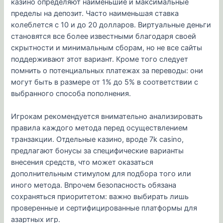
казино определяют наименьшие и максимальные
пределы на депозит. Часто наименьшая ставка
колеблется с 10 и до 20 долларов. Виртуальные деньги
становятся все более известными благодаря своей
скрытности и минимальным сборам, но не все сайты
поддерживают этот вариант. Кроме того следует
помнить о потенциальных платежах за переводы: они
могут быть в размере от 1% до 5% в соответствии с
выбранного способа пополнения.
Игрокам рекомендуется внимательно анализировать
правила каждого метода перед осуществлением
транзакции. Отдельные казино, вроде 7k casino,
предлагают бонусы за специфические варианты
внесения средств, что может оказаться
дополнительным стимулом для подбора того или
иного метода. Впрочем безопасность обязана
сохраняться приоритетом: важно выбирать лишь
проверенные и сертифицированные платформы для
азартных игр.