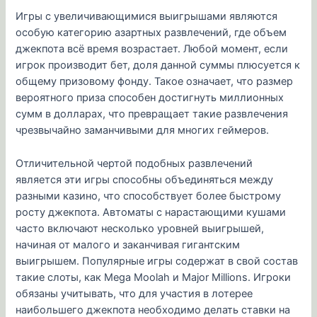
Игры с увеличивающимися выигрышами являются
особую категорию азартных развлечений, где объем
джекпота всё время возрастает. Любой момент, если
игрок производит бет, доля данной суммы плюсуется к
общему призовому фонду. Такое означает, что размер
вероятного приза способен достигнуть миллионных
сумм в долларах, что превращает такие развлечения
чрезвычайно заманчивыми для многих геймеров.
Отличительной чертой подобных развлечений
является эти игры способны объединяться между
разными казино, что способствует более быстрому
росту джекпота. Автоматы с нарастающими кушами
часто включают несколько уровней выигрышей,
начиная от малого и заканчивая гигантским
выигрышем. Популярные игры содержат в свой состав
такие слоты, как Mega Moolah и Major Millions. Игроки
обязаны учитывать, что для участия в лотерее
наибольшего джекпота необходимо делать ставки на