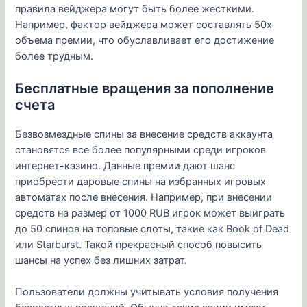
правила вейджера могут быть более жесткими.
Например, фактор вейджера может составлять 50x
объема премии, что обуславливает его достижение
более трудным.
Бесплатные вращения за пополнение
счета
Безвозмездные спины за внесение средств аккаунта
становятся все более популярными среди игроков
интернет-казино. Данные премии дают шанс
приобрести даровые спины на избранных игровых
автоматах после внесения. Например, при внесении
средств на размер от 1000 RUB игрок может выиграть
до 50 спинов на топовые слоты, такие как Book of Dead
или Starburst. Такой прекрасный способ повысить
шансы на успех без лишних затрат.
Пользователи должны учитывать условия получения