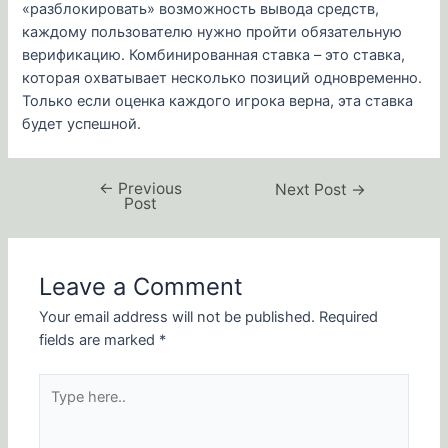
«разблокировать» возможность вывода средств,
каждому пользователю нужно пройти обязательную
верификацию. Комбинированная ставка – это ставка,
которая охватывает несколько позиций одновременно.
Только если оценка каждого игрока верна, эта ставка
будет успешной.
←
Previous
Next Post
→
Post
Leave a Comment
Your email address will not be published.
Required
fields are marked
*
Type
here..