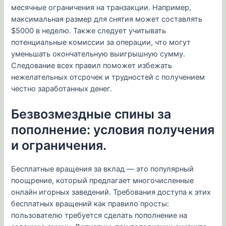
месячные ограничения на транзакции. Например,
максимальная размер для снятия может составлять
$5000 в неделю. Также следует учитывать
потенциальные комиссии за операции, что могут
уменьшать окончательную выигрышную сумму.
Следование всех правил поможет избежать
нежелательных отсрочек и трудностей с получением
честно заработанных денег.
Безвозмездные спины за
пополнение: условия получения
и ограничения.
Бесплатные вращения за вклад — это популярный
поощрение, который предлагает многочисленные
онлайн игорных заведений. Требования доступа к этих
бесплатных вращений как правило просты:
пользователю требуется сделать пополнение на