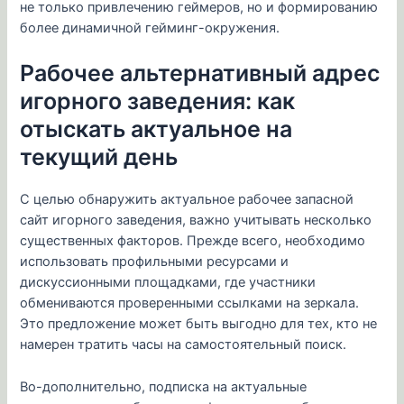
не только привлечению геймеров, но и формированию
более динамичной гейминг-окружения.
Рабочее альтернативный адрес
игорного заведения: как
отыскать актуальное на
текущий день
С целью обнаружить актуальное рабочее запасной
сайт игорного заведения, важно учитывать несколько
существенных факторов. Прежде всего, необходимо
использовать профильными ресурсами и
дискуссионными площадками, где участники
обмениваются проверенными ссылками на зеркала.
Это предложение может быть выгодно для тех, кто не
намерен тратить часы на самостоятельный поиск.
Во-дополнительно, подписка на актуальные