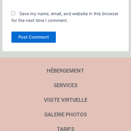
Save my name, email, and website in this browser
for the next time I comment.
HÉBERGEMENT
SERVICES
VISITE VIRTUELLE
GALERIE PHOTOS
TARIFS