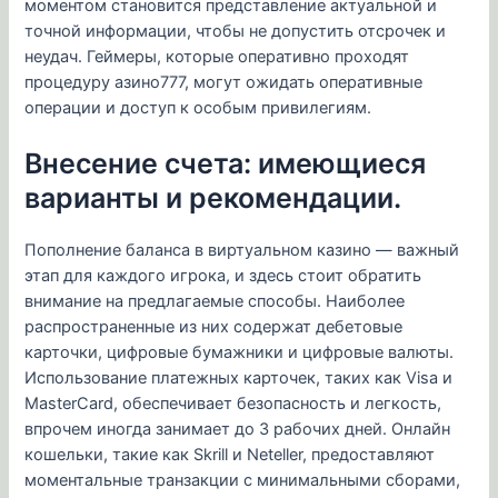
моментом становится представление актуальной и
точной информации, чтобы не допустить отсрочек и
неудач. Геймеры, которые оперативно проходят
процедуру азино777, могут ожидать оперативные
операции и доступ к особым привилегиям.
Внесение счета: имеющиеся
варианты и рекомендации.
Пополнение баланса в виртуальном казино — важный
этап для каждого игрока, и здесь стоит обратить
внимание на предлагаемые способы. Наиболее
распространенные из них содержат дебетовые
карточки, цифровые бумажники и цифровые валюты.
Использование платежных карточек, таких как Visa и
MasterCard, обеспечивает безопасность и легкость,
впрочем иногда занимает до 3 рабочих дней. Онлайн
кошельки, такие как Skrill и Neteller, предоставляют
моментальные транзакции с минимальными сборами,