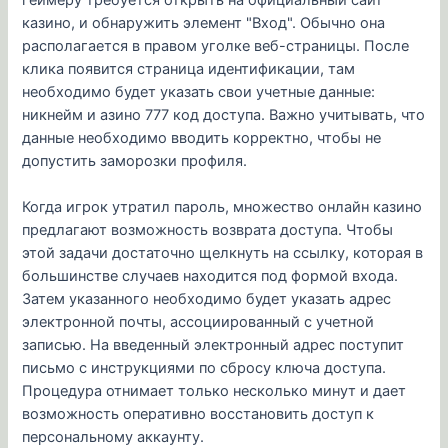
казино, и обнаружить элемент "Вход". Обычно она
располагается в правом уголке веб-страницы. После
клика появится страница идентификации, там
необходимо будет указать свои учетные данные:
никнейм и азино 777 код доступа. Важно учитывать, что
данные необходимо вводить корректно, чтобы не
допустить заморозки профиля.
Когда игрок утратил пароль, множество онлайн казино
предлагают возможность возврата доступа. Чтобы
этой задачи достаточно щелкнуть на ссылку, которая в
большинстве случаев находится под формой входа.
Затем указанного необходимо будет указать адрес
электронной почты, ассоциированный с учетной
записью. На введенный электронный адрес поступит
письмо с инструкциями по сбросу ключа доступа.
Процедура отнимает только несколько минут и дает
возможность оперативно восстановить доступ к
персональному аккаунту.