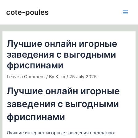
Skip
Post
Main
to
navigation
cote-poules
Men
content
Лучшие онлайн игорные
заведения с выгодными
фриспинами
Leave a Comment
/ By
Kilim
/
25 July 2025
Лучшие онлайн игорные
заведения с выгодными
фриспинами
Лучшие интернет игорные заведения предлагают