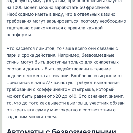
заданную сумму. Допустим, при пополнении аккаунта
на 1000 монет, можно заработать 50 фриспинов.
Необходимо иметь в виду, что в отдельных казино
требования могут варьироваться, поэтому необходимо
тщательно ознакомляться с правила каждой
платформы.
Что касается лимитов, то чаще всего они связаны с
пари и срока действия. Например, безвозмездные
спины могут быть доступны только для конкретных
слотов и должны быть задействованы в течение
недели с момента активации. Вдобавок, выигрыши от
фриспинов в azino777 зачастую требуют выполнения
требований с коэффициентом отыгрыша, который
может быть равен от x20 до x40. Это означает, значит,
то, что до того как вывести выигрыш, участник обязан
отыграть эту сумму многократно в соответствии с
заданным множителем.
Автоматы с безвозмездными