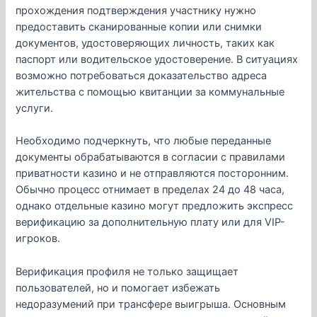
прохождения подтверждения участнику нужно
предоставить сканированные копии или снимки
документов, удостоверяющих личность, таких как
паспорт или водительское удостоверение. В ситуациях
возможно потребоваться доказательство адреса
жительства с помощью квитанции за коммунальные
услуги.
Необходимо подчеркнуть, что любые переданные
документы обрабатываются в согласии с правилами
приватности казино и не отправляются посторонним.
Обычно процесс отнимает в пределах 24 до 48 часа,
однако отдельные казино могут предложить экспресс
верификацию за дополнительную плату или для VIP-
игроков.
Верификация профиля не только защищает
пользователей, но и помогает избежать
недоразумений при трансфере выигрыша. Основным