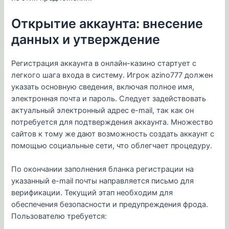
Открытие аккаунта: внесение
данных и утверждение
Регистрация аккаунта в онлайн-казино стартует с
легкого шага входа в систему. Игрок azino777 должен
указать основную сведения, включая полное имя,
электронная почта и пароль. Следует задействовать
актуальный электронный адрес e-mail, так как он
потребуется для подтверждения аккаунта. Множество
сайтов к тому же дают возможность создать аккаунт с
помощью социальные сети, что облегчает процедуру.
По окончании заполнения бланка регистрации на
указанный e-mail почты направляется письмо для
верификации. Текущий этап необходим для
обеспечения безопасности и предупреждения фрода.
Пользователю требуется: