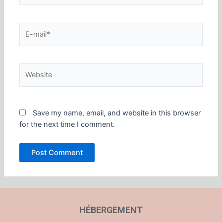
E-
mail*
Website
Save my name, email, and website in this browser
for the next time I comment.
HÉBERGEMENT