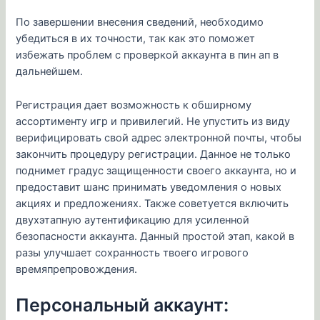
По завершении внесения сведений, необходимо
убедиться в их точности, так как это поможет
избежать проблем с проверкой аккаунта в пин ап в
дальнейшем.
Регистрация дает возможность к обширному
ассортименту игр и привилегий. Не упустить из виду
верифицировать свой адрес электронной почты, чтобы
закончить процедуру регистрации. Данное не только
поднимет градус защищенности своего аккаунта, но и
предоставит шанс принимать уведомления о новых
акциях и предложениях. Также советуется включить
двухэтапную аутентификацию для усиленной
безопасности аккаунта. Данный простой этап, какой в
разы улучшает сохранность твоего игрового
времяпрепровождения.
Персональный аккаунт: