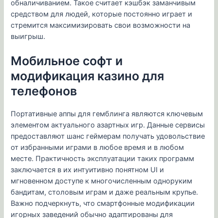
обналичиванием. Такое считает кэшбэк заманчивым
средством для людей, которые постоянно играет и
стремится максимизировать свои возможности на
выигрыш.
Мобильное софт и
модификация казино для
телефонов
Портативные аппы для гемблинга являются ключевым
элементом актуального азартных игр. Данные сервисы
предоставляют шанс геймерам получать удовольствие
от избранными играми в любое время и в любом
месте. Практичность эксплуатации таких программ
заключается в их интуитивно понятном UI и
мгновенном доступе к многочисленным одноруким
бандитам, столовым играм и даже реальным крупье.
Важно подчеркнуть, что смартфонные модификации
игорных заведений обычно адаптированы для