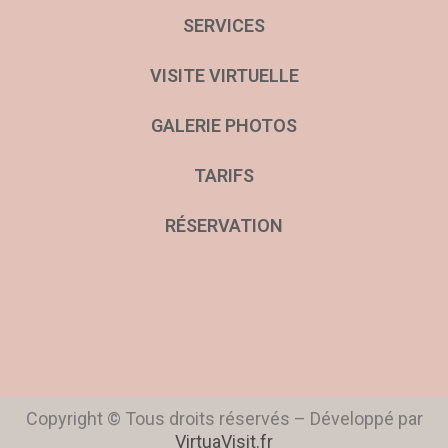
SERVICES
VISITE VIRTUELLE
GALERIE PHOTOS
TARIFS
RÉSERVATION
Copyright © Tous droits réservés – Développé par
VirtuaVisit.fr