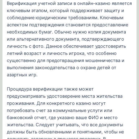
Верификация учетной записи в онлайн-казино является
ключевым этапом, который поддерживает защиту и
соблюдение юридическим требованиям. Ключевым
аспектом подтверждения становится предоставление
необходимых бумаг. Обычно нужно копия документа
или альтернативного документа, подтверждающего
личность с фото. Данное обеспечивает удостоверить
летний возраст и личность игрока, что особенно
существенно для предотвращения мошенничества и
выполнения законодательства о охране детей от
азартных игр.
Процедура верификации также может
предусматривать удостоверение места жительства
проживания. Для конкретного казино могут
потребовать счет за коммунальные услуги или
банковский отчет, где указано ваше ФИО и место
жительства. Следует учитывать, что все документы
должны быть обновленными и понятными, чтобы не