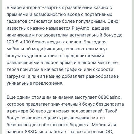
В мире интернет-азартных развлечений казино с
премиями и возможностью входа с портативных
гаджетов становятся все более популярными. Одно
известных казино называется PlayAmo, дающее
начинающим пользователям вступительный бонус до
100 € и 100 безвозмездных спинов. Благодаря
мобильной модификации, пользователи могут
получать удовольствие от предпочитаемыми
развлечениями в любое время и в любом месте, не
теряя при этом в качестве графики или скорости
загрузки, а пин ап казино добавляет разнообразие и
уникальные предложения.
Еще одним стоящим внимания выступает 888Casino,
которое предлагает значительный бонус без депозита
в размере 88 евро для новых пользователей. Такой
бонус позволяет оценить развлечения
пин-ап
безопасно для собственного бюджета. Мобильная
вариант 888Casino работает на все основные ОС,