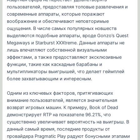
пользователей, предоставляя топовые развлечения и
современные аппараты, которые поражают
воображение и обеспечивают неповторимые
ощущения. В числе самых популярных новшеств
выделяются подобные аппараты, вроде Gonzo’s Quest
Megaways и Starburst XXXtreme. Данные аппараты не
лишь впечатляют собственной визуальными
эффектами, а также предоставляют эксклюзивные
функции, такие как каскадные барабаны и
мультипликаторы выигрышей, что делает геймплей
более захватывающим и интересным.
Одним из ключевых факторов, притягивающих
внимание пользователей, является значительная
возврат игровых машин. К примеру, Book of Dead
демонстрирует RTP на показателе 96.21%, что
существенно увеличивает вероятность на выигрыш. В
данный самый время, последние продукты от
провайдера Pragmatic Play радуют бонусными этапами