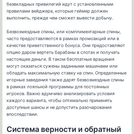
безвкладных привилегий идут с установленными
правилами вейджера, которые геймер должен
выполнить, прежде чем сможет вывести добычу.
Безвозмездные спины, или комплиментарные спины,
часто предоставляются в рамках промоакций или в
качестве приветственного бонуса. Они предоставляют
опцию даром вертеть барабаны в слотах и получать
настоящие деньги. В таком бесплатные вращения
могут оказаться сужены заданными машинами или
обладать максимальную ставку на спин. Определенные
игорные заведения также дарят безвозмездные спины
в рамках лояльной программы для постоянных
игроков. Важно вдумчиво анализировать условия
каждого варианта, чтобы оптимально применять
доступные шансы и не допустить разочарования
впоследствии.
Система верности и обратный