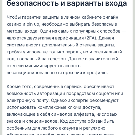
безопасность и варианты входа
Чтобы гарантии защиты в личном кабинете онлайн
казино и pin up, необходимо выбирать безопасные
методы входа. Один из самых популярных способов —
является двухэтапная верификация (2FA). Данная
система вносит дополнительный степень защиты,
требуя у игрока не только пароль, но и специальный
код, посланный на телефон. Данное в значительной
степени минимизирует опасность
несанкционированного вторжения к профилю.
Кроме того, современные сервисы обеспечивают
возможность авторизации посредством соцсети или
электронную почту. Однако эксперты рекомендуют
использовать комплексные ключи доступа,
включающие в себя символов алфавита, числовых
знаков и спецсимволов. Код доступа обязан быть
особенным для любого аккаунта и регулярно