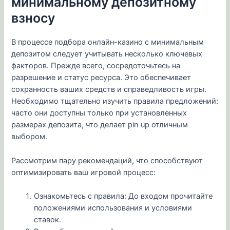
минимальному депозитному
взносу
В процессе подбора онлайн-казино с минимальным
депозитом следует учитывать несколько ключевых
факторов. Прежде всего, сосредоточьтесь на
разрешение и статус ресурса. Это обеспечивает
сохранность ваших средств и справедливость игры.
Необходимо тщательно изучить правила предложений:
часто они доступны только при установленных
размерах депозита, что делает pin up отличным
выбором.
Рассмотрим пару рекомендаций, что способствуют
оптимизировать ваш игровой процесс:
Ознакомьтесь с правила: До входом прочитайте
положениями использования и условиями
ставок.