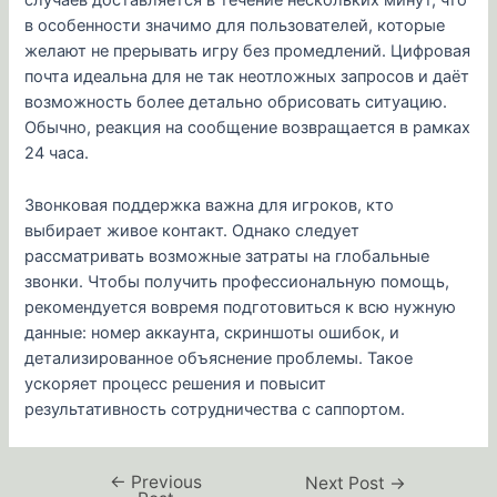
случаев доставляется в течение нескольких минут, что
в особенности значимо для пользователей, которые
желают не прерывать игру без промедлений. Цифровая
почта идеальна для не так неотложных запросов и даёт
возможность более детально обрисовать ситуацию.
Обычно, реакция на сообщение возвращается в рамках
24 часа.
Звонковая поддержка важна для игроков, кто
выбирает живое контакт. Однако следует
рассматривать возможные затраты на глобальные
звонки. Чтобы получить профессиональную помощь,
рекомендуется вовремя подготовиться к всю нужную
данные: номер аккаунта, скриншоты ошибок, и
детализированное объяснение проблемы. Такое
ускоряет процесс решения и повысит
результативность сотрудничества с саппортом.
←
Previous
Next Post
→