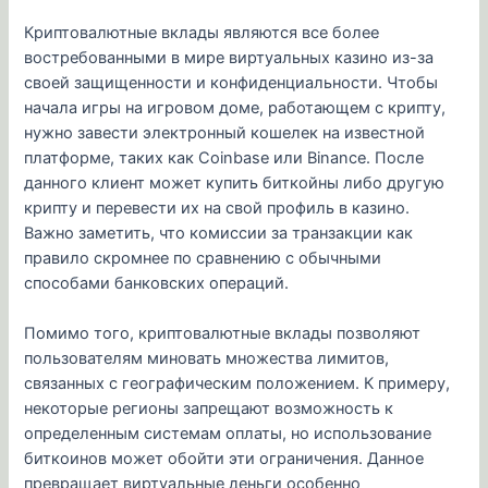
Криптовалютные вклады являются все более
востребованными в мире виртуальных казино из-за
своей защищенности и конфиденциальности. Чтобы
начала игры на игровом доме, работающем с крипту,
нужно завести электронный кошелек на известной
платформе, таких как Coinbase или Binance. После
данного клиент может купить биткойны либо другую
крипту и перевести их на свой профиль в казино.
Важно заметить, что комиссии за транзакции как
правило скромнее по сравнению с обычными
способами банковских операций.
Помимо того, криптовалютные вклады позволяют
пользователям миновать множества лимитов,
связанных с географическим положением. К примеру,
некоторые регионы запрещают возможность к
определенным системам оплаты, но использование
биткоинов может обойти эти ограничения. Данное
превращает виртуальные деньги особенно