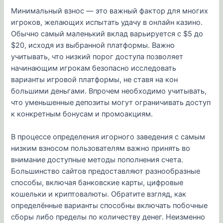
Минимальный взнос — это важный фактор для многих
игроков, желающих испытать удачу в онлайн казино.
Обычно самый маленький вклад варьируется с $5 до
$20, исходя из выбранной платформы. Важно
учитывать, что низкий порог доступа позволяет
начинающим игрокам безопасно исследовать
варианты игровой платформы, не ставя на кон
большими деньгами. Впрочем необходимо учитывать,
что уменьшенные депозиты могут ограничивать доступ
к конкретным бонусам и промоакциям.
В процессе определения игорного заведения с самым
низким взносом пользователям важно принять во
внимание доступные методы пополнения счета.
Большинство сайтов предоставляют разнообразные
способы, включая банковские карты, цифровые
кошельки и криптовалюты. Обратите взгляд, как
определённые варианты способны включать побочные
сборы либо пределы по количеству денег. Неизменно