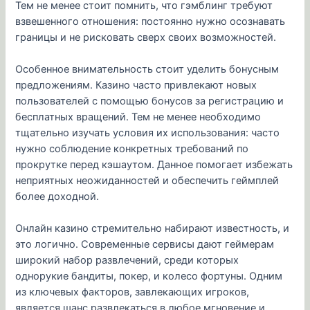
Тем не менее стоит помнить, что гэмблинг требуют
взвешенного отношения: постоянно нужно осознавать
границы и не рисковать сверх своих возможностей.
Особенное внимательность стоит уделить бонусным
предложениям. Казино часто привлекают новых
пользователей с помощью бонусов за регистрацию и
бесплатных вращений. Тем не менее необходимо
тщательно изучать условия их использования: часто
нужно соблюдение конкретных требований по
прокрутке перед кэшаутом. Данное помогает избежать
неприятных неожиданностей и обеспечить геймплей
более доходной.
Онлайн казино стремительно набирают известность, и
это логично. Современные сервисы дают геймерам
широкий набор развлечений, среди которых
однорукие бандиты, покер, и колесо фортуны. Одним
из ключевых факторов, завлекающих игроков,
является шанс развлекаться в любое мгновение и