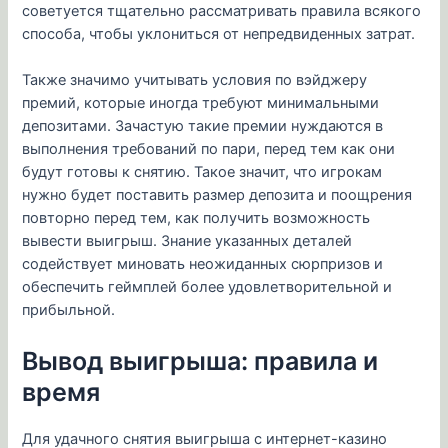
советуется тщательно рассматривать правила всякого
способа, чтобы уклониться от непредвиденных затрат.
Также значимо учитывать условия по вэйджеру
премий, которые иногда требуют минимальными
депозитами. Зачастую такие премии нуждаются в
выполнения требований по пари, перед тем как они
будут готовы к снятию. Такое значит, что игрокам
нужно будет поставить размер депозита и поощрения
повторно перед тем, как получить возможность
вывести выигрыш. Знание указанных деталей
содействует миновать неожиданных сюрпризов и
обеспечить геймплей более удовлетворительной и
прибыльной.
Вывод выигрыша: правила и
время
Для удачного снятия выигрыша с интернет-казино