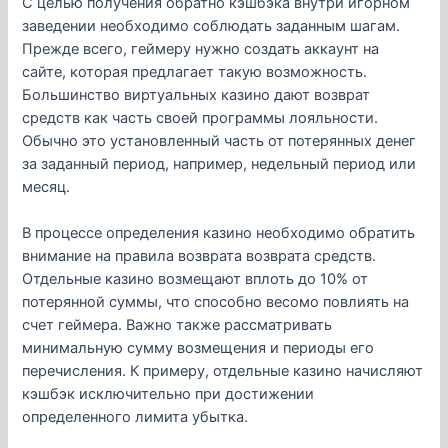
С целью получения обратно кэшбэка внутри игорном
заведении необходимо соблюдать заданным шагам.
Прежде всего, геймеру нужно создать аккаунт на
сайте, которая предлагает такую возможность.
Большинство виртуальных казино дают возврат
средств как часть своей программы лояльности.
Обычно это установленный часть от потерянных денег
за заданный период, например, недельный период или
месяц.
В процессе определения казино необходимо обратить
внимание на правила возврата возврата средств.
Отдельные казино возмещают вплоть до 10% от
потерянной суммы, что способно весомо повлиять на
счет геймера. Важно также рассматривать
минимальную сумму возмещения и периоды его
перечисления. К примеру, отдельные казино начисляют
кэшбэк исключительно при достижении
определенного лимита убытка.