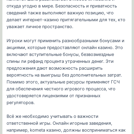
откуда угодно в мире. Безопасность и приватность
сведений также выполняют важную позицию, что
делает интернет-казино притягательными для тех, кто
уважает личное пространство.
Игроки могут применить разнообразными бонусами и
акциями, которые предоставляют онлайн казино. Это
включают вступительные бонусы, безвозмездные
спины ли рефанд процента утраченных денег. Эти
предложения дают возможность расширить
вероятность на выигрыш без дополнительных затрат.
Помимо этого, актуальные ресурсы применяют ГСЧ
для обеспечения честного игрового процесса, что
удостоверяется лицензиями от признанных
регуляторов.
Всё же необходимо учитывать о важности
ответственной игры. Онлайн игорные заведения,
например, kometa казино, должны восприниматься как