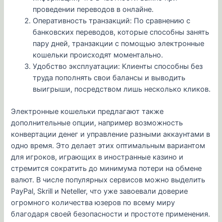
проведении переводов в онлайне.
Оперативность транзакций: По сравнению с
банковских переводов, которые способны занять
пару дней, транзакции с помощью электронные
кошельки происходят моментально.
Удобство эксплуатации: Клиенты способны без
труда пополнять свои балансы и выводить
выигрыши, посредством лишь несколько кликов.
Электронные кошельки предлагают также
дополнительные опции, например возможность
конвертации денег и управление разными аккаунтами в
одно время. Это делает этих оптимальным вариантом
для игроков, играющих в иностранные казино и
стремится сократить до минимума потери на обмене
валют. В числе популярных сервисов можно выделить
PayPal, Skrill и Neteller, что уже завоевали доверие
огромного количества юзеров по всему миру
благодаря своей безопасности и простоте применения.