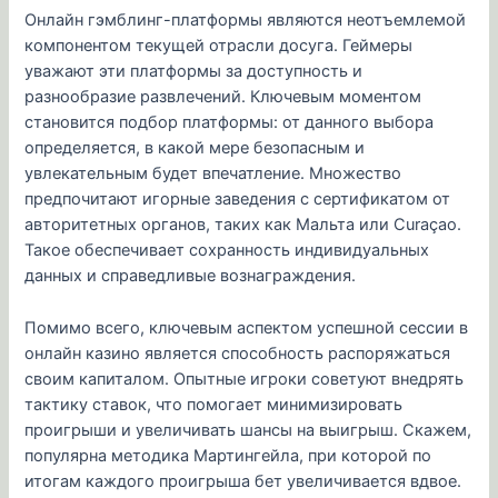
Онлайн гэмблинг-платформы являются неотъемлемой
компонентом текущей отрасли досуга. Геймеры
уважают эти платформы за доступность и
разнообразие развлечений. Ключевым моментом
становится подбор платформы: от данного выбора
определяется, в какой мере безопасным и
увлекательным будет впечатление. Множество
предпочитают игорные заведения с сертификатом от
авторитетных органов, таких как Мальта или Curaçao.
Такое обеспечивает сохранность индивидуальных
данных и справедливые вознаграждения.
Помимо всего, ключевым аспектом успешной сессии в
онлайн казино является способность распоряжаться
своим капиталом. Опытные игроки советуют внедрять
тактику ставок, что помогает минимизировать
проигрыши и увеличивать шансы на выигрыш. Скажем,
популярна методика Мартингейла, при которой по
итогам каждого проигрыша бет увеличивается вдвое.