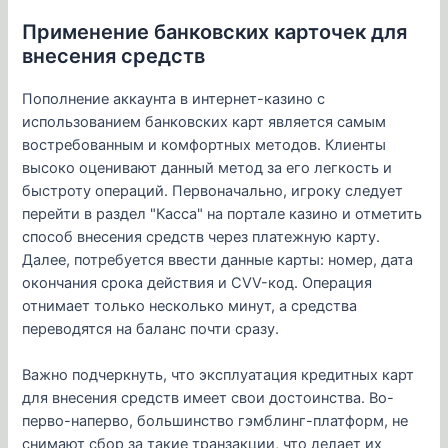
Применение банковских карточек для
внесения средств
Пополнение аккаунта в интернет-казино с
использованием банковских карт является самым
востребованным и комфортных методов. Клиенты
высоко оценивают данный метод за его легкость и
быстроту операций. Первоначально, игроку следует
перейти в раздел "Касса" на портале казино и отметить
способ внесения средств через платежную карту.
Далее, потребуется ввести данные карты: номер, дата
окончания срока действия и CVV-код. Операция
отнимает только несколько минут, а средства
переводятся на баланс почти сразу.
Важно подчеркнуть, что эксплуатация кредитных карт
для внесения средств имеет свои достоинства. Во-
перво-наперво, большинство гэмблинг-платформ, не
снимают сбор за такие транзакции, что делает их