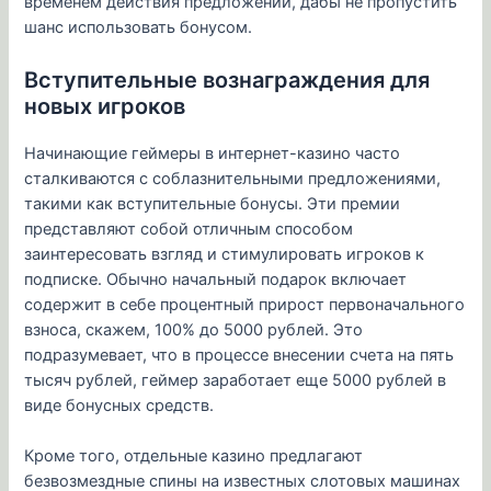
временем действия предложений, дабы не пропустить
шанс использовать бонусом.
Вступительные вознаграждения для
новых игроков
Начинающие геймеры в интернет-казино часто
сталкиваются с соблазнительными предложениями,
такими как вступительные бонусы. Эти премии
представляют собой отличным способом
заинтересовать взгляд и стимулировать игроков к
подписке. Обычно начальный подарок включает
содержит в себе процентный прирост первоначального
взноса, скажем, 100% до 5000 рублей. Это
подразумевает, что в процессе внесении счета на пять
тысяч рублей, геймер заработает еще 5000 рублей в
виде бонусных средств.
Кроме того, отдельные казино предлагают
безвозмездные спины на известных слотовых машинах