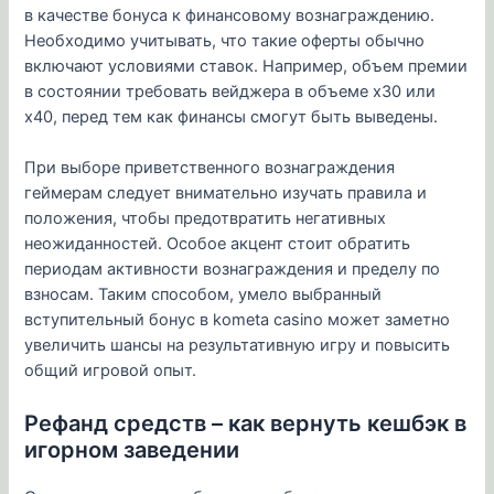
в качестве бонуса к финансовому вознаграждению.
Необходимо учитывать, что такие оферты обычно
включают условиями ставок. Например, объем премии
в состоянии требовать вейджера в объеме x30 или
x40, перед тем как финансы смогут быть выведены.
При выборе приветственного вознаграждения
геймерам следует внимательно изучать правила и
положения, чтобы предотвратить негативных
неожиданностей. Особое акцент стоит обратить
периодам активности вознаграждения и пределу по
взносам. Таким способом, умело выбранный
вступительный бонус в kometa casino может заметно
увеличить шансы на результативную игру и повысить
общий игровой опыт.
Рефанд средств – как вернуть кешбэк в
игорном заведении