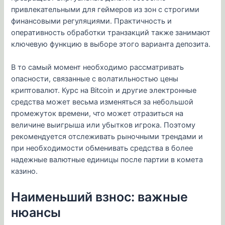
привлекательными для геймеров из зон с строгими
финансовыми регуляциями. Практичность и
оперативность обработки транзакций также занимают
ключевую функцию в выборе этого варианта депозита.
В то самый момент необходимо рассматривать
опасности, связанные с волатильностью цены
криптовалют. Курс на Bitcoin и другие электронные
средства может весьма изменяться за небольшой
промежуток времени, что может отразиться на
величине выигрыша или убытков игрока. Поэтому
рекомендуется отслеживать рыночными трендами и
при необходимости обменивать средства в более
надежные валютные единицы после партии в комета
казино.
Наименьший взнос: важные
нюансы