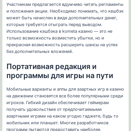
Участникам предлагается вдумчиво читать регламенты
и положения акции. Необходимо понимать, что кешбэк
может быть начислен в виде дополнительных денег,
которые требуется отыграть перед выводом.
Использование кэшбэка в kometa казино — это не
только возможность возместить убытки, но и
прекрасная возможность расширить шансы на успех
без дополнительных вложений.
Портативная редакция и
программы для игры на пути
Мобильные варианты и аппы для азартных игр в казино
на движении становятся все более популярными среди
игроков. Гибкий дизайн обеспечивает геймерам
получать удовольствие от предпочитаемыми
азартными играми на каком угодно гаджете, будь то
мобильник или планшет. Многие разработчиков
программ пытаются предоставить наиболее