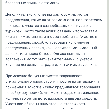
бесплатные спины в автоматах.
Дополнительно ключевым фактором являются
предложения, какие дают возможность пользователям
принимать участие в разнообразных конкурсах и
турнирах. Часто такие акции связаны к торжествам
или значимым ивентам в мире гемблинга. Участие в
предложениях способно требовать исполнения
определенных правил, как, например, минимальный
депозит или число бетсов. Однако выгоды от
вовлечения могут быть значительными, с учетом
крупные денежные награды или значимые сувениры.
Применение бонусных систем запрашивает
внимательного рассмотрения правил их активации и
применения. Многие казино предъявляют требования
по вэйджеру премий, что может содержать заданное
количество бетов до возможности вывода средств.
Участники обязаны внимательно отслеживать