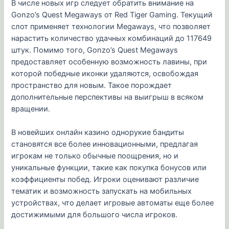
В числе новых игр следует обратить внимание на
Gonzo’s Quest Megaways от Red Tiger Gaming. Текущий
слот применяет технологии Megaways, что позволяет
нарастить количество удачных комбинаций до 117649
штук. Помимо того, Gonzo’s Quest Megaways
предоставляет особенную возможность лавины, при
которой победные иконки удаляются, освобождая
пространство для новым. Такое порождает
дополнительные перспективы на выигрыш в всяком
вращении.
В новейших онлайн казино однорукие бандиты
становятся все более инновационными, предлагая
игрокам не только обычные поощрения, но и
уникальные функции, такие как покупка бонусов или
коэффициенты побед. Игроки оценивают различие
тематик и возможность запускать на мобильных
устройствах, что делает игровые автоматы еще более
достижимыми для большого числа игроков.