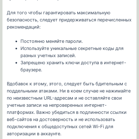
Для того чтобы гарантировать максимальную
безопасность, следует придерживаться перечисленных
рекомендаций:
Постоянно меняйте пароли.
Используйте уникальные секретные коды для
разных учетных записей.
Запрещено хранить ключи доступа в интернет-
браузере.
Вдобавок к этому, этого, следует быть бдительным с
поддельными атаками. Ни в коем случае не нажимайте
по неизвестным URL-адресам и не оставляйте свои
учетные записи на непроверенных интернет-
платформах. Важно убедиться в подлинности ссылки
веб-сайтов на достоверность и не использовать
подключения к общедоступных сетей Wi-Fi для
авторизации в аккаунте.