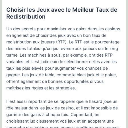
Choisir les Jeux avec le Meilleur Taux de
Redistribution
Un des secrets pour maximiser vos gains dans les casinos
en ligne est de choisir des jeux avec un bon taux de
redistribution aux joueurs (RTP). Le RTP est le pourcentage
des mises totales qu’un jeu reverse aux joueurs sur le long
terme. Les machines à sous, par exemple, ont des RTP
variables, et il est judicieux de sélectionner celles avec les
taux les plus élevés pour augmenter vos chances de
gagner. Les jeux de table, comme le blackjack et le poker,
offrent également de bonnes opportunités si vous
maîtrisez les règles et les stratégies.
Il est aussi important de se rappeler que le hasard joue un
rôle majeur dans les jeux de casino, et il est impossible de
garantir des gains à chaque fois. Cependant, en
choisissant judicieusement vos jeux et en adoptant une
approche stratégique, vous pouvez améliorer vos chances