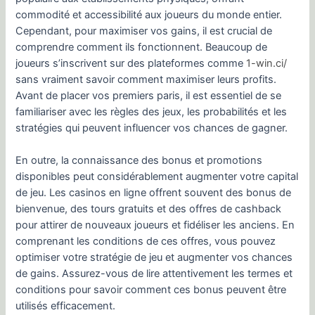
commodité et accessibilité aux joueurs du monde entier.
Cependant, pour maximiser vos gains, il est crucial de
comprendre comment ils fonctionnent. Beaucoup de
joueurs s’inscrivent sur des plateformes comme
1-win.ci/
sans vraiment savoir comment maximiser leurs profits.
Avant de placer vos premiers paris, il est essentiel de se
familiariser avec les règles des jeux, les probabilités et les
stratégies qui peuvent influencer vos chances de gagner.
En outre, la connaissance des bonus et promotions
disponibles peut considérablement augmenter votre capital
de jeu. Les casinos en ligne offrent souvent des bonus de
bienvenue, des tours gratuits et des offres de cashback
pour attirer de nouveaux joueurs et fidéliser les anciens. En
comprenant les conditions de ces offres, vous pouvez
optimiser votre stratégie de jeu et augmenter vos chances
de gains. Assurez-vous de lire attentivement les termes et
conditions pour savoir comment ces bonus peuvent être
utilisés efficacement.