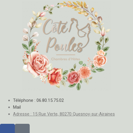
Téléphone : 06.80.15.75.02
Mail
Adresse : 15 Rue Verte, 80270 Quesnoy-sur-Airaines
F
M