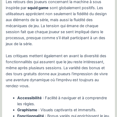
Les retours des joueurs concernant la machine à sous
inspirée par
squid game
sont globalement positifs. Les
utilisateurs apprécient non seulement la fidélité du design
aux éléments de la série, mais aussi la fluidité des
mécaniques de jeu. La tension qui émane de chaque
session fait que chaque joueur se sent impliqué dans le
processus, presque comme s’il était participant à un des
jeux de la série.
Les critiques mettent également en avant la diversité des
fonctionnalités qui assurent que le jeu reste intéressant,
même après plusieurs sessions. La variété des bonus et
des tours gratuits donne aux joueurs l’impression de vivre
une aventure dynamique où l’imprévu est toujours au
rendez-vous.
Accessibilité
: Facilité à naviguer et à comprendre
les règles.
Graphisme
: Visuels captivants et immersifs.
Fonctionnalité
: Bonus variés qui enrichissent le jeu.