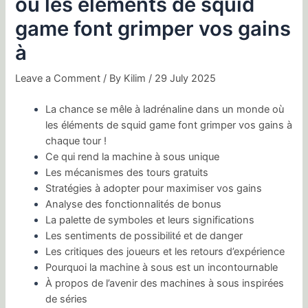
où les éléments de squid
game font grimper vos gains
à
Leave a Comment
/ By
Kilim
/
29 July 2025
La chance se mêle à ladrénaline dans un monde où
les éléments de squid game font grimper vos gains à
chaque tour !
Ce qui rend la machine à sous unique
Les mécanismes des tours gratuits
Stratégies à adopter pour maximiser vos gains
Analyse des fonctionnalités de bonus
La palette de symboles et leurs significations
Les sentiments de possibilité et de danger
Les critiques des joueurs et les retours d’expérience
Pourquoi la machine à sous est un incontournable
À propos de l’avenir des machines à sous inspirées
de séries