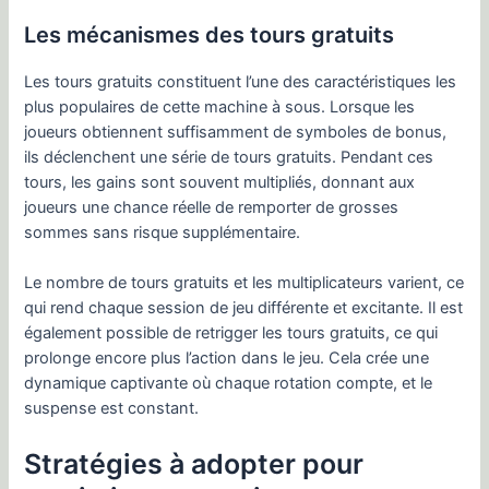
Les mécanismes des tours gratuits
Les tours gratuits constituent l’une des caractéristiques les
plus populaires de cette machine à sous. Lorsque les
joueurs obtiennent suffisamment de symboles de bonus,
ils déclenchent une série de tours gratuits. Pendant ces
tours, les gains sont souvent multipliés, donnant aux
joueurs une chance réelle de remporter de grosses
sommes sans risque supplémentaire.
Le nombre de tours gratuits et les multiplicateurs varient, ce
qui rend chaque session de jeu différente et excitante. Il est
également possible de retrigger les tours gratuits, ce qui
prolonge encore plus l’action dans le jeu. Cela crée une
dynamique captivante où chaque rotation compte, et le
suspense est constant.
Stratégies à adopter pour