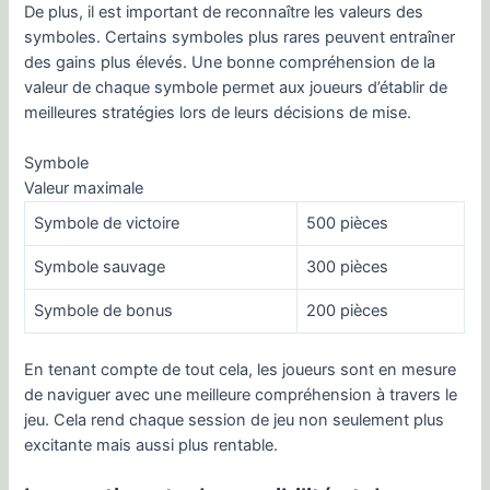
De plus, il est important de reconnaître les valeurs des
symboles. Certains symboles plus rares peuvent entraîner
des gains plus élevés. Une bonne compréhension de la
valeur de chaque symbole permet aux joueurs d’établir de
meilleures stratégies lors de leurs décisions de mise.
Symbole
Valeur maximale
Symbole de victoire
500 pièces
Symbole sauvage
300 pièces
Symbole de bonus
200 pièces
En tenant compte de tout cela, les joueurs sont en mesure
de naviguer avec une meilleure compréhension à travers le
jeu. Cela rend chaque session de jeu non seulement plus
excitante mais aussi plus rentable.