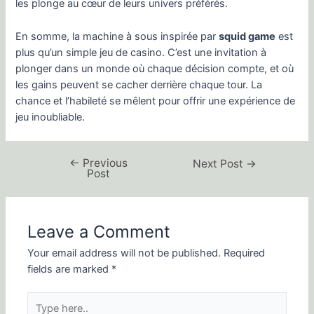
les plonge au cœur de leurs univers préférés.
En somme, la machine à sous inspirée par
squid game
est
plus qu’un simple jeu de casino. C’est une invitation à
plonger dans un monde où chaque décision compte, et où
les gains peuvent se cacher derrière chaque tour. La
chance et l’habileté se mêlent pour offrir une expérience de
jeu inoubliable.
←
Previous
Next Post
→
Post
Leave a Comment
Your email address will not be published.
Required
fields are marked
*
Type