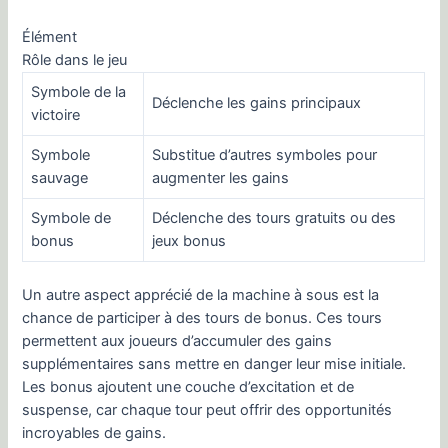
Élément
Rôle dans le jeu
Symbole de la
Déclenche les gains principaux
victoire
Symbole
Substitue d’autres symboles pour
sauvage
augmenter les gains
Symbole de
Déclenche des tours gratuits ou des
bonus
jeux bonus
Un autre aspect apprécié de la machine à sous est la
chance de participer à des tours de bonus. Ces tours
permettent aux joueurs d’accumuler des gains
supplémentaires sans mettre en danger leur mise initiale.
Les bonus ajoutent une couche d’excitation et de
suspense, car chaque tour peut offrir des opportunités
incroyables de gains.