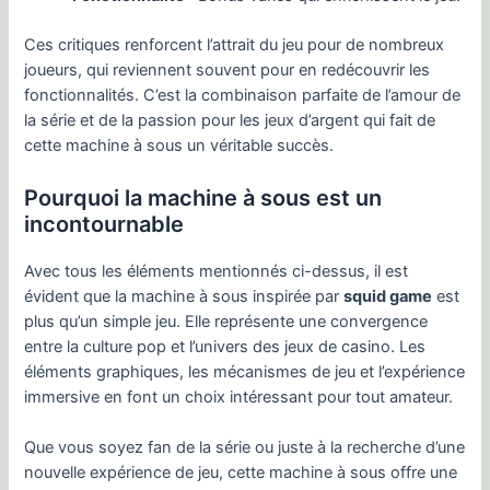
Ces critiques renforcent l’attrait du jeu pour de nombreux
joueurs, qui reviennent souvent pour en redécouvrir les
fonctionnalités. C’est la combinaison parfaite de l’amour de
la série et de la passion pour les jeux d’argent qui fait de
cette machine à sous un véritable succès.
Pourquoi la machine à sous est un
incontournable
Avec tous les éléments mentionnés ci-dessus, il est
évident que la machine à sous inspirée par
squid game
est
plus qu’un simple jeu. Elle représente une convergence
entre la culture pop et l’univers des jeux de casino. Les
éléments graphiques, les mécanismes de jeu et l’expérience
immersive en font un choix intéressant pour tout amateur.
Que vous soyez fan de la série ou juste à la recherche d’une
nouvelle expérience de jeu, cette machine à sous offre une