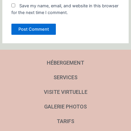
Save my name, email, and website in this browser
for the next time I comment.
HÉBERGEMENT
SERVICES
VISITE VIRTUELLE
GALERIE PHOTOS
TARIFS