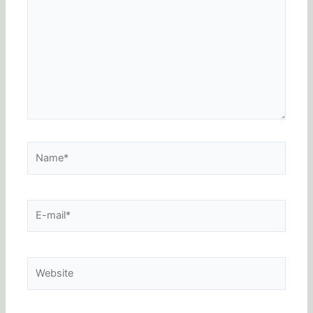
Name*
E-
mail*
Website