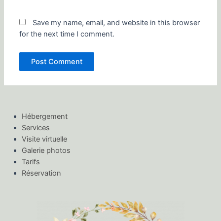
Save my name, email, and website in this browser
for the next time I comment.
Hébergement
Services
Visite virtuelle
Galerie photos
Tarifs
Réservation