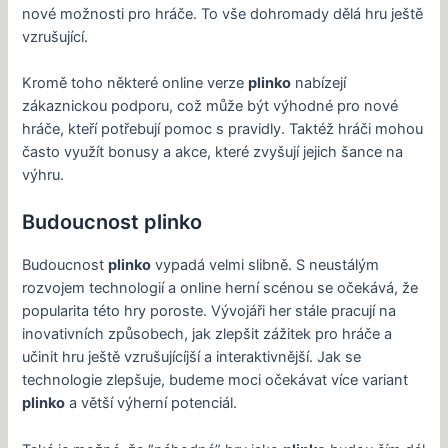
nové možnosti pro hráče. To vše dohromady dělá hru ještě
vzrušující.
Kromě toho některé online verze
plinko
nabízejí
zákaznickou podporu, což může být výhodné pro nové
hráče, kteří potřebují pomoc s pravidly. Taktéž hráči mohou
často využít bonusy a akce, které zvyšují jejich šance na
výhru.
Budoucnost plinko
Budoucnost
plinko
vypadá velmi slibně. S neustálým
rozvojem technologií a online herní scénou se očekává, že
popularita této hry poroste. Vývojáři her stále pracují na
inovativních způsobech, jak zlepšit zážitek pro hráče a
učinit hru ještě vzrušujícíjší a interaktivnější. Jak se
technologie zlepšuje, budeme moci očekávat více variant
plinko
a větší výherní potenciál.