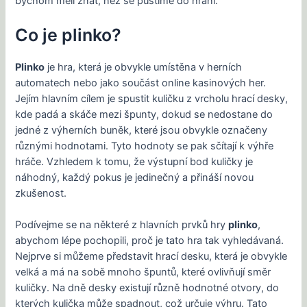
bychom měli znát, než se pustíme do hraní.
Co je plinko?
Plinko
je hra, která je obvykle umístěna v herních
automatech nebo jako součást online kasinových her.
Jejím hlavním cílem je spustit kuličku z vrcholu hrací desky,
kde padá a skáče mezi špunty, dokud se nedostane do
jedné z výherních buněk, které jsou obvykle označeny
různými hodnotami. Tyto hodnoty se pak sčítají k výhře
hráče. Vzhledem k tomu, že výstupní bod kuličky je
náhodný, každý pokus je jedinečný a přináší novou
zkušenost.
Podívejme se na některé z hlavních prvků hry
plinko
,
abychom lépe pochopili, proč je tato hra tak vyhledávaná.
Nejprve si můžeme představit hrací desku, která je obvykle
velká a má na sobě mnoho špuntů, které ovlivňují směr
kuličky. Na dně desky existují různě hodnotné otvory, do
kterých kulička může spadnout, což určuje výhru. Tato