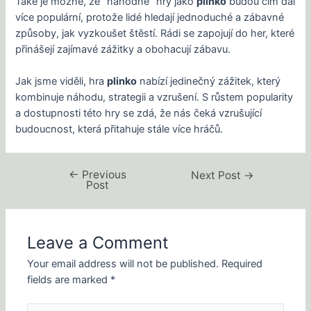
Také je možné, že “náhodné” hry jako
plinko
budou čím dál
více populární, protože lidé hledají jednoduché a zábavné
způsoby, jak vyzkoušet štěstí. Rádi se zapojují do her, které
přinášejí zajímavé zážitky a obohacují zábavu.
Jak jsme viděli, hra
plinko
nabízí jedinečný zážitek, který
kombinuje náhodu, strategii a vzrušení. S růstem popularity
a dostupnosti této hry se zdá, že nás čeká vzrušující
budoucnost, která přitahuje stále více hráčů.
←
Previous
Next Post
→
Post
Leave a Comment
Your email address will not be published.
Required
fields are marked
*
Type