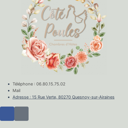
Téléphone : 06.80.15.75.02
Mail
Adresse : 15 Rue Verte, 80270 Quesnoy-sur-Airaines
F
M
a
a
c
p