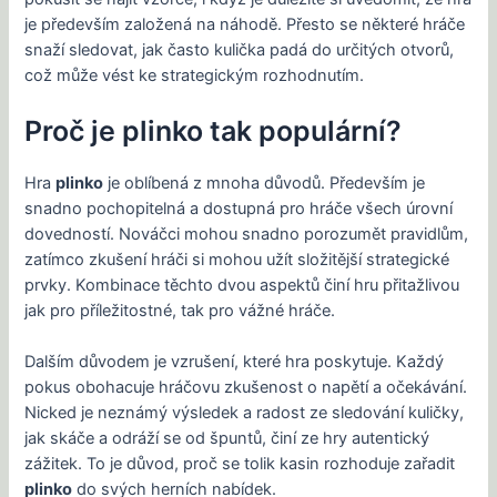
je především založená na náhodě. Přesto se některé hráče
snaží sledovat, jak často kulička padá do určitých otvorů,
což může vést ke strategickým rozhodnutím.
Proč je plinko tak populární?
Hra
plinko
je oblíbená z mnoha důvodů. Především je
snadno pochopitelná a dostupná pro hráče všech úrovní
dovedností. Nováčci mohou snadno porozumět pravidlům,
zatímco zkušení hráči si mohou užít složitější strategické
prvky. Kombinace těchto dvou aspektů činí hru přitažlivou
jak pro příležitostné, tak pro vážné hráče.
Dalším důvodem je vzrušení, které hra poskytuje. Každý
pokus obohacuje hráčovu zkušenost o napětí a očekávání.
Nicked je neznámý výsledek a radost ze sledování kuličky,
jak skáče a odráží se od špuntů, činí ze hry autentický
zážitek. To je důvod, proč se tolik kasin rozhoduje zařadit
plinko
do svých herních nabídek.