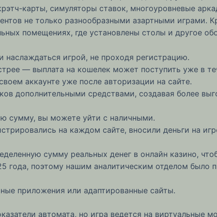
крэтч-карты, симуляторы ставок, многоуровневые аркад
ентов не только разнообразными азартными играми. К
льных помещениях, где установлены столы и другое об
 наслаждаться игрой, не проходя регистрацию.
стрее ― выплата на кошелек может поступить уже в те
 своем аккаунте уже после авторизации на сайте.
ков дополнительными средствами, создавая более выго
ю сумму, вы можете уйти с наличными.
истрировались на каждом сайте, вносили деньги на игр
еделенную сумму реальных денег в онлайн казино, чтоб
25 года, поэтому нашим аналитическим отделом было 
ьные приложения или адаптированные сайты.
казатели автомата, но игра ведется на виртуальные м