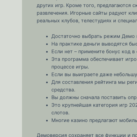
других игр. Кроме того, предлагаются с
развлечения. Игорные сайты радуют кли
реальных клубов, телестудиях и специа
Достаточно выбрать режим Демо и
На практике деньги выводятся бы
Если нет – примените бонус код в
Эта программа обеспечивает игро
процессе игры.
Если вы выиграете даже небольшу
Для составления рейтинга мы рег
средства.
Вы должны сначала поставить опр
Это крупнейшая категория игр 20
слотов.
Многие казино предлагают мобил
Демоверсия сохраняет все функции и по