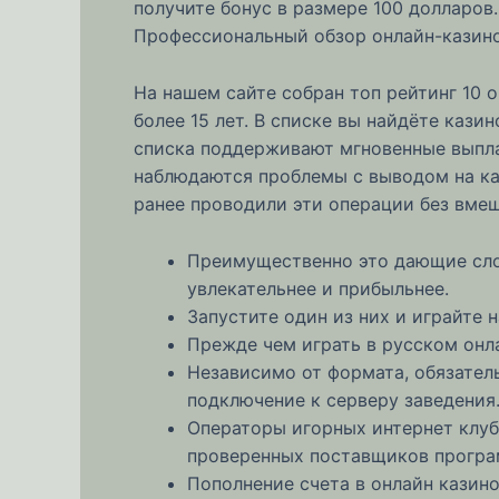
получите бонус в размере 100 долларов
Профессиональный обзор онлайн-казино
На нашем сайте собран топ рейтинг 10 
более 15 лет. В списке вы найдёте кази
списка поддерживают мгновенные выплат
наблюдаются проблемы с выводом на ка
ранее проводили эти операции без вмеш
Преимущественно это дающие слот
увлекательнее и прибыльнее.
Запустите один из них и играйте 
Прежде чем играть в русском онла
Независимо от формата, обязател
подключение к серверу заведения
Операторы игорных интернет клуб
проверенных поставщиков програ
Пополнение счета в онлайн казино