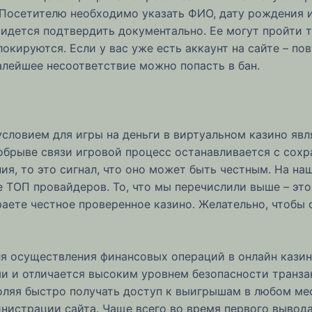
. Посетителю необходимо указать ФИО, дату рождения
ридется подтвердить документально. Ее могут пройти 
окируются. Если у вас уже есть аккаунт на сайте – по
алейшее несоответствие можно попасть в бан.
словием для игры на деньги в виртуальном казино явл
обрыве связи игровой процесс останавливается с сохр
ния, то это сигнал, что оно может быть честным. На н
ке ТОП провайдеров. То, что мы перечислили выше – эт
аете честное проверенное казино. Желательно, чтобы
для осуществления финансовых операций в онлайн кази
ми и отличается высоким уровнем безопасности транза
оляя быстро получать доступ к выигрышам в любом ме
нистрации сайта. Чаще всего во время первого вывод