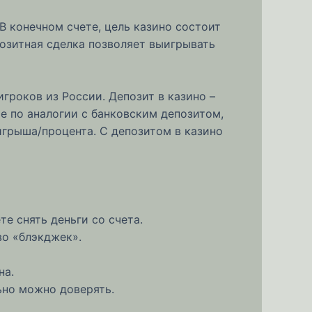
В конечном счете, цель казино состоит
позитная сделка позволяет выигрывать
гроков из России. Депозит в казино –
е по аналогии с банковским депозитом,
грыша/процента. С депозитом в казино
е снять деньги со счета.
во «блэкджек».
на.
ьно можно доверять.