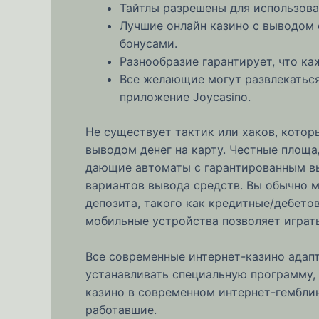
Тайтлы разрешены для использова
Лучшие онлайн казино с выводом 
бонусами.
Разнообразие гарантирует, что ка
Все желающие могут развлекаться
приложение Joycasino.
Не существует тактик или хаков, котор
выводом денег на карту. Честные площ
дающие автоматы с гарантированным вы
вариантов вывода средств. Вы обычно 
депозита, такого как кредитные/дебето
мобильные устройства позволяет играть
Все современные интернет-казино адап
устанавливать специальную программу, 
казино в современном интернет-гембли
работавшие.