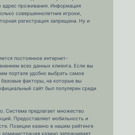
 и адрес проживания. Информация
только совершеннолетние игроки,
вторная регистрация запрещена. Ну и
яется постоянное интернет-
анением всех данных клиента. Если вы
ашем портале удобно выбрать самое
о базовые факторы, на которые вы
 официальный сайт был популярен среди
но. Система предлагает множество
кций. Предоставляет мобильность и
сте. Позиции казино в нашем рейтинге
а администрация казино запрашивает