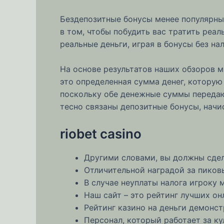
Бездепозитные бонусы менее популярны,
в том, чтобы побудить вас тратить реал
реальные деньги, играя в бонусы без на
На основе результатов наших обзоров м
это определенная сумма денег, которую
поскольку обе денежные суммы передаю
тесно связаны депозитные бонусы, начи
riobet casino
Другими словами, вы должны сдел
Отличительной наградой за пиковы
В случае неуплаты налога игроку 
Наш сайт – это рейтинг лучших он
Рейтинг казино на деньги демонс
Персонал, который работает за ку