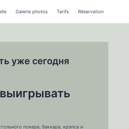
elle
Galerie photos
Tarifs
Réservation
ть уже сегодня
 выигрывать
тольного покера, баккара, крэпса и