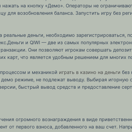
и нажать на кнопку «Демо». Операторы не ограничивают
цу для возобновления баланса. Запустить игру без рег
а реальные деньги, необходимо зарегистрироваться, п
декс.Деньги и QIWI — две из самых популярных электро
ранзакции. Они позволяют игрокам совершать депозит
х карт, что является удобным решением для многих п
 процессом и механикой
играть в казино на деньги
без 
в демо режиме, не подлежат выводу. Выбирая игорную 
версии, быстрый вывод средств и предоставление сер
учения огромного вознаграждения в виде приветственн
т от первого взноса, добавленного на ваш счет. Напр