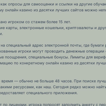
 как опросы для самооценки и ссылки на другие обуча
у онлайн казино из десятки лучших сайтов можно непо
ано игроком со стажем более 15 лет.
ие карты, электронные кошельки, криптовалюты и друг
и.
 на специальный адрес электронной почты, где бумаги
рованные игроки могут проводить денежные операции
ые поощрения, специальные бонусы. Лимиты для вери
рмацию по конкретному онлайн казино из десятки луч
 время ― обычно не больше 48 часов. При поиске луч
такими ресурсами, как наш. Сегодня редко можно найт
редоставляет специального приложения.
т по лицензии, игрока попросят заполнить анкету с п