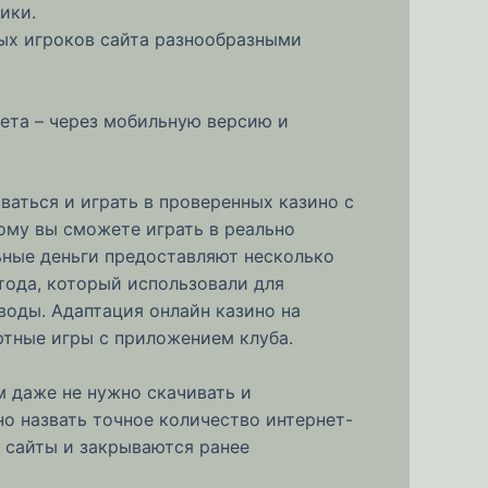
ики.
ых игроков сайта разнообразными
ета – через мобильную версию и
ваться и играть в проверенных казино с
ому вы сможете играть в реально
ьные деньги предоставляют несколько
ода, который использовали для
воды. Адаптация онлайн казино на
ртные игры с приложением клуба.
 даже не нужно скачивать и
о назвать точное количество интернет-
 сайты и закрываются ранее