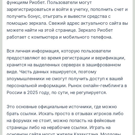
функциям Риобет. Пользователи могут
зарегистрироваться и войти в учетку, пополнить счет и
получить бонус, отыграть и вывести средства с
помощью зеркала. Свежий адрес актуального сайта вы
можете найти на этой странице. Зеркало Риобет
работает с компьютера и мобильного телефона.
Вся личная информация, которую пользователи
предоставляют во время регистрации и верификации,
хранится на выделенных серверах в зашифрованном
виде. Часть данных хешируется, поэтому
злоумышленники не смогут получить доступ к вашей
персональной информации. Рынок онлайн-гемблинга в
России в 2025 году, по сути, не регулируется.
Это основные официальные источники, где можно
брать ссылки. Искать просто в отзывах игроков либо
на форумах не стоит, можно попасть на фейковые
страницы либо на нерабочие ссылки. Играть на
основном сайте могут жители Казахстана, Молдовы,