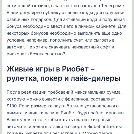
сети онлайн казино, в частности на канал в Телеграме.
В нем регулярно публикуют новые коды для получения
различных подарков. Для активации кода и получения
бонуса необходимо ввести его в личном кабинете. Для
некоторых бонусов необходимо выполнить еще одно
условие, например, пополнить счет или сыграть в
автомат. Не хотите скачивать неизвестный софт и
рисковать безопасностью?
Живые игры в Риобет –
рулетка, покер и лайв-дилеры
После реализации требований максимальная сумма,
которую можно вывести с фриспинов, составляет
$100. Если размер кешаута больше установленного
лимита, излишки
казино Риобет
будут заблокированы.
Валюту для того, чтобы катать платные игровые
автоматы и делать ставки на спорт в Riobet online, вы
тоже выбираете при регистрации. Можно также