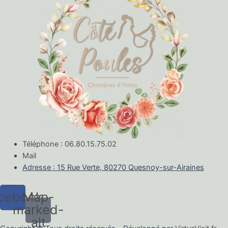
Téléphone : 06.80.15.75.02
Mail
Adresse : 15 Rue Verte, 80270 Quesnoy-sur-Airaines
cebook
Map-
marked-
alt