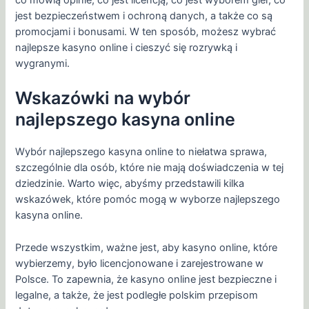
jest bezpieczeństwem i ochroną danych, a także co są
promocjami i bonusami. W ten sposób, możesz wybrać
najlepsze kasyno online i cieszyć się rozrywką i
wygranymi.
Wskazówki na wybór
najlepszego kasyna online
Wybór najlepszego kasyna online to niełatwa sprawa,
szczególnie dla osób, które nie mają doświadczenia w tej
dziedzinie. Warto więc, abyśmy przedstawili kilka
wskazówek, które pomóc mogą w wyborze najlepszego
kasyna online.
Przede wszystkim, ważne jest, aby kasyno online, które
wybierzemy, było licencjonowane i zarejestrowane w
Polsce. To zapewnia, że kasyno online jest bezpieczne i
legalne, a także, że jest podległe polskim przepisom