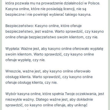
która pozwala mu na prowadzenie działalności w Polsce.
Kasyna online, które nie posiadają licencji, nie są
bezpieczne i nie powinięś wybierać takiego kasyna.
Bezpieczeństwo: Kasyno online, które oferuje
bezpieczeństwo, jest ważne. Warto sprawdzić, czy kasyno
online oferuje bezpieczeństwo swoim klientom, czy nie.
Wypłata: Ważne jest, aby kasyno online oferowało wypłatę
swoim klientom. Warto sprawdzić, czy kasyno online
oferuje wypłatę, czy nie.
Wreszcie, ważne jest, aby kasyno online oferowało
obsługę klienta. Warto sprawdzić, czy kasyno online
oferuje obsługę klienta, czy nie.
Wybór kasyna online, które spełnia Twoje oczekiwania, jest
niezwykle ważny. Dlatego ważne jest, aby dokładnie
sprawdzić, co kasyno online oferuje, aby uniknąć