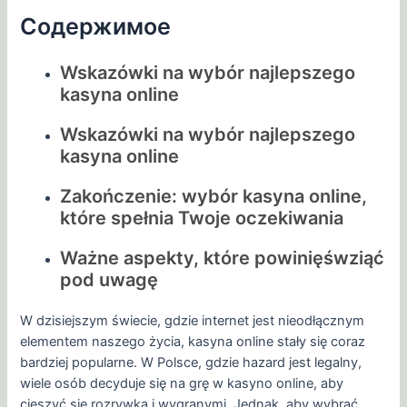
Содержимое
Wskazówki na wybór najlepszego
kasyna online
Wskazówki na wybór najlepszego
kasyna online
Zakończenie: wybór kasyna online,
które spełnia Twoje oczekiwania
Ważne aspekty, które powinięśwziąć
pod uwagę
W dzisiejszym świecie, gdzie internet jest nieodłącznym
elementem naszego życia, kasyna online stały się coraz
bardziej popularne. W Polsce, gdzie hazard jest legalny,
wiele osób decyduje się na grę w kasyno online, aby
cieszyć się rozrywką i wygranymi. Jednak, aby wybrać