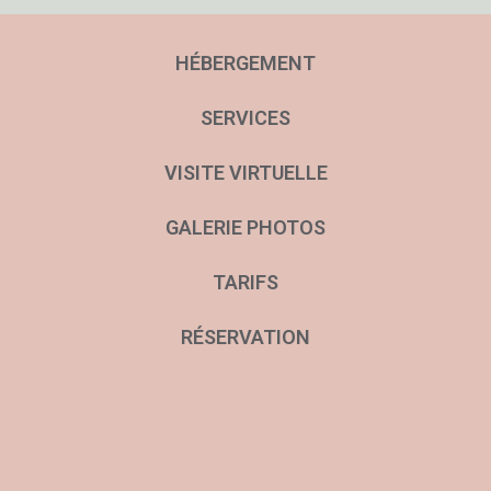
HÉBERGEMENT
SERVICES
VISITE VIRTUELLE
GALERIE PHOTOS
TARIFS
RÉSERVATION