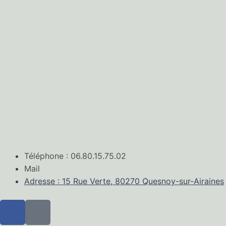
Téléphone : 06.80.15.75.02
Mail
Adresse : 15 Rue Verte, 80270 Quesnoy-sur-Airaines
F
M
a
a