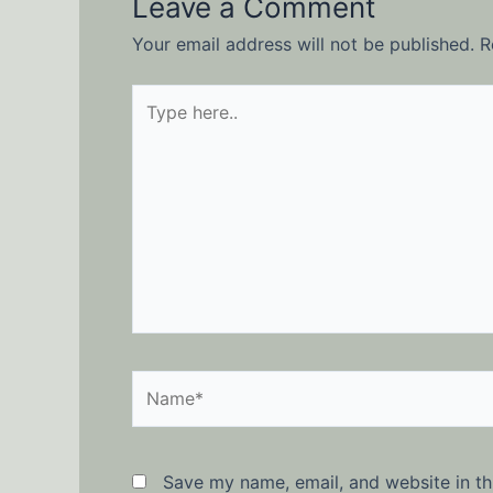
Leave a Comment
Your email address will not be published.
R
Type
here..
Name*
Save my name, email, and website in th