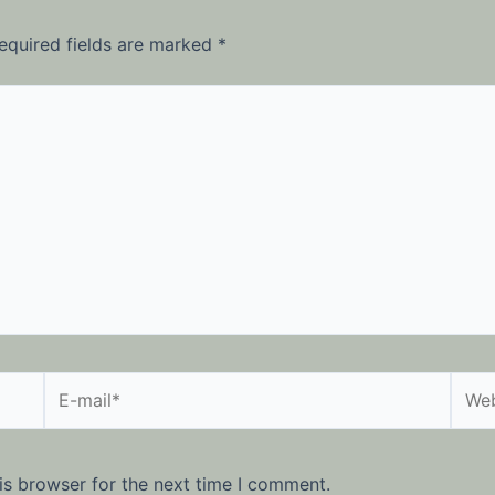
equired fields are marked
*
E-
Webs
mail*
is browser for the next time I comment.