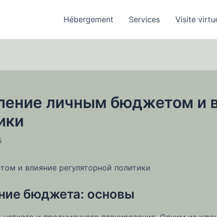
Hébergement
Services
Visite virtu
ление личным бюджетом и 
ики
5
том и влияние регуляторной политики
ние бюджета: основы
 четкого и продуманного планирования. Одним из клю