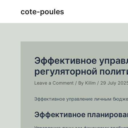
Skip
Post
cote-poules
to
navigation
content
Эффективное управ
регуляторной полит
Leave a Comment
/ By
Kilim
/
29 July 202
Эффективное управление личным бюдже
Эффективное планирова
Управление личными финансами требует