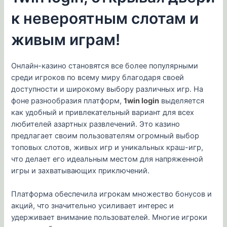
к невероятным слотам и
живым играм!
Онлайн-казино становятся все более популярными
среди игроков по всему миру благодаря своей
доступности и широкому выбору различных игр. На
фоне разнообразия платформ,
1win login
выделяется
как удобный и привлекательный вариант для всех
любителей азартных развлечений. Это казино
предлагает своим пользователям огромный выбор
топовых слотов, живых игр и уникальных краш-игр,
что делает его идеальным местом для напряженной
игры и захватывающих приключений.
Платформа обеспечила игрокам множество бонусов и
акций, что значительно усиливает интерес и
удерживает внимание пользователей. Многие игроки