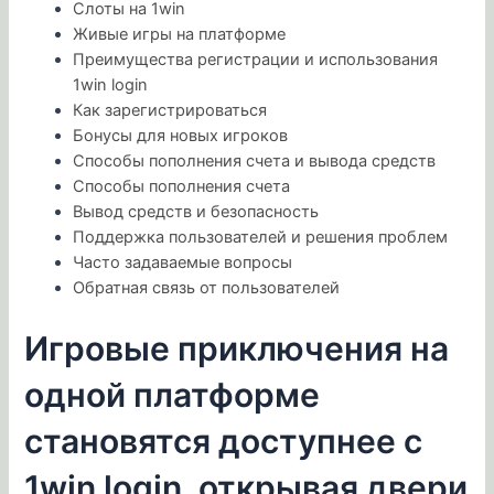
Слоты на 1win
Живые игры на платформе
Преимущества регистрации и использования
1win login
Как зарегистрироваться
Бонусы для новых игроков
Способы пополнения счета и вывода средств
Способы пополнения счета
Вывод средств и безопасность
Поддержка пользователей и решения проблем
Часто задаваемые вопросы
Обратная связь от пользователей
Игровые приключения на
одной платформе
становятся доступнее с
1win login, открывая двери