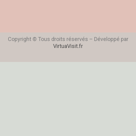
Copyright © Tous droits réservés – Développé par
VirtuaVisit.fr