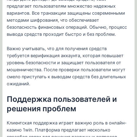
предлагает пользователям множество надежных
вариантов. Все транзакции защищены современными
методами шифрования, что обеспечивает
безопасность финансовых операций. Обычно, процесс
вывода средств проходит быстро и без проблем.
Важно учитывать, что для получения средств
требуется верификация аккаунта, которая повышает
уровень безопасности и защищает пользователя от
мошенничества. После проверки пользователи могут
смело приступать к выводам средств без длительных
ожиданий.
Поддержка пользователей и
решения проблем
Клиентская поддержка играет важную роль в онлайн-
казино 1win. Платформа предлагает несколько