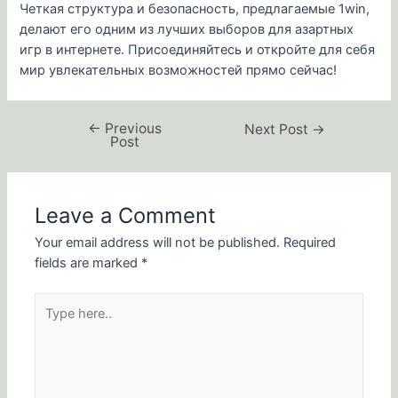
Четкая структура и безопасность, предлагаемые 1win,
делают его одним из лучших выборов для азартных
игр в интернете. Присоединяйтесь и откройте для себя
мир увлекательных возможностей прямо сейчас!
←
Previous
Next Post
→
Post
Leave a Comment
Your email address will not be published.
Required
fields are marked
*
Type
here..