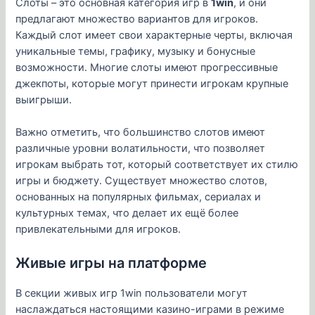
Слоты – это основная категория игр в
1win
, и они
предлагают множество вариантов для игроков.
Каждый слот имеет свои характерные черты, включая
уникальные темы, графику, музыку и бонусные
возможности. Многие слоты имеют прогрессивные
джекпоты, которые могут принести игрокам крупные
выигрыши.
Важно отметить, что большинство слотов имеют
различные уровни волатильности, что позволяет
игрокам выбрать тот, который соответствует их стилю
игры и бюджету. Существует множество слотов,
основанных на популярных фильмах, сериалах и
культурных темах, что делает их ещё более
привлекательными для игроков.
Живые игры на платформе
В секции живых игр 1win пользователи могут
наслаждаться настоящими казино-играми в режиме