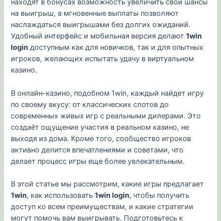
находят в бонусах возможность увеличить свои шансы
на выигрыш, а мгновенные выплаты позволяют
наслаждаться выигрышами без долгих ожиданий.
Удобный интерфейс и мобильная версия делают
1win
login
доступным как для новичков, так и для опытных
игроков, желающих испытать удачу в виртуальном
казино.
В онлайн-казино, подобном 1win, каждый найдет игру
по своему вкусу: от классических слотов до
современных живых игр с реальными дилерами. Это
создаёт ощущение участия в реальном казино, не
выходя из дома. Кроме того, сообщество игроков
активно делится впечатлениями и советами, что
делает процесс игры еще более увлекательным.
В этой статье мы рассмотрим, какие игры предлагает
1win
, как использовать
1win login
, чтобы получить
доступ ко всем преимуществам, и какие стратегии
могут помочь вам выигрывать. Подготовьтесь к