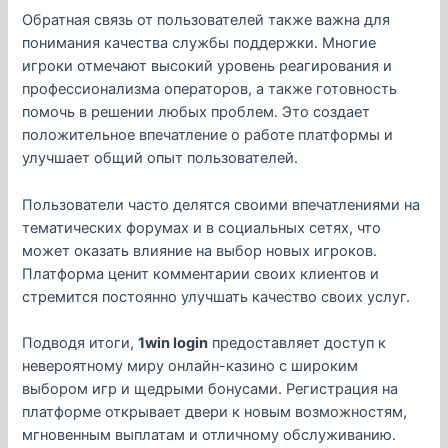
Обратная связь от пользователей также важна для
понимания качества службы поддержки. Многие
игроки отмечают высокий уровень реагирования и
профессионализма операторов, а также готовность
помочь в решении любых проблем. Это создает
положительное впечатление о работе платформы и
улучшает общий опыт пользователей.
Пользователи часто делятся своими впечатлениями на
тематических форумах и в социальных сетях, что
может оказать влияние на выбор новых игроков.
Платформа ценит комментарии своих клиентов и
стремится постоянно улучшать качество своих услуг.
Подводя итоги,
1win login
предоставляет доступ к
невероятному миру онлайн-казино с широким
выбором игр и щедрыми бонусами. Регистрация на
платформе открывает двери к новым возможностям,
мгновенным выплатам и отличному обслуживанию.