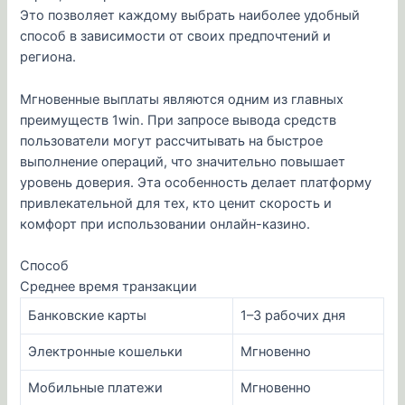
Это позволяет каждому выбрать наиболее удобный
способ в зависимости от своих предпочтений и
региона.
Мгновенные выплаты являются одним из главных
преимуществ 1win. При запросе вывода средств
пользователи могут рассчитывать на быстрое
выполнение операций, что значительно повышает
уровень доверия. Эта особенность делает платформу
привлекательной для тех, кто ценит скорость и
комфорт при использовании онлайн-казино.
Способ
Среднее время транзакции
Банковские карты
1–3 рабочих дня
Электронные кошельки
Мгновенно
Мобильные платежи
Мгновенно