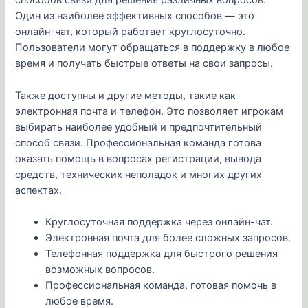
способов связи для решения различных вопросов.
Один из наиболее эффективных способов — это
онлайн-чат, который работает круглосуточно.
Пользователи могут обращаться в поддержку в любое
время и получать быстрые ответы на свои запросы.
Также доступны и другие методы, такие как
электронная почта и телефон. Это позволяет игрокам
выбирать наиболее удобный и предпочтительный
способ связи. Профессиональная команда готова
оказать помощь в вопросах регистрации, вывода
средств, технических неполадок и многих других
аспектах.
Круглосуточная поддержка через онлайн-чат.
Электронная почта для более сложных запросов.
Телефонная поддержка для быстрого решения
возможных вопросов.
Профессиональная команда, готовая помочь в
любое время.