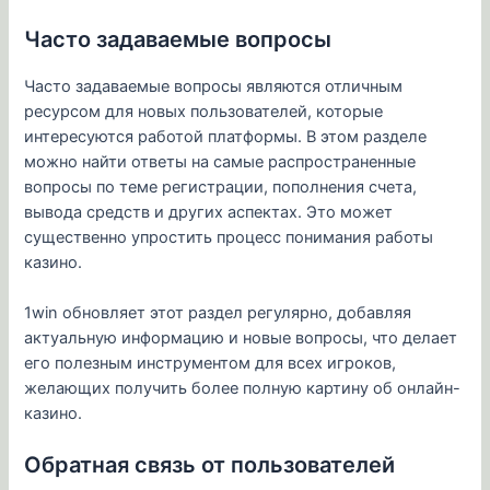
Часто задаваемые вопросы
Часто задаваемые вопросы являются отличным
ресурсом для новых пользователей, которые
интересуются работой платформы. В этом разделе
можно найти ответы на самые распространенные
вопросы по теме регистрации, пополнения счета,
вывода средств и других аспектах. Это может
существенно упростить процесс понимания работы
казино.
1win обновляет этот раздел регулярно, добавляя
актуальную информацию и новые вопросы, что делает
его полезным инструментом для всех игроков,
желающих получить более полную картину об онлайн-
казино.
Обратная связь от пользователей