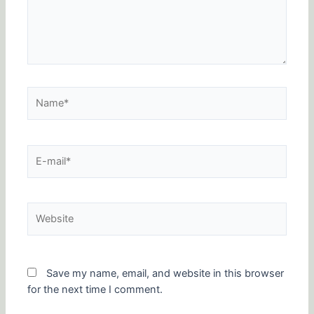
Name*
E-
mail*
Website
Save my name, email, and website in this browser
for the next time I comment.