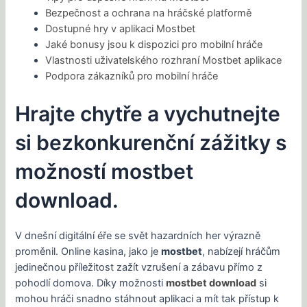
Bezpečnost a ochrana na hráčské platformě
Dostupné hry v aplikaci Mostbet
Jaké bonusy jsou k dispozici pro mobilní hráče
Vlastnosti uživatelského rozhraní Mostbet aplikace
Podpora zákazníků pro mobilní hráče
Hrajte chytře a vychutnejte
si bezkonkurenční zážitky s
možností mostbet
download.
V dnešní digitální éře se svět hazardních her výrazně
proměnil. Online kasina, jako je
mostbet
, nabízejí hráčům
jedinečnou příležitost zažít vzrušení a zábavu přímo z
pohodlí domova. Díky možnosti
mostbet download
si
mohou hráči snadno stáhnout aplikaci a mít tak přístup k