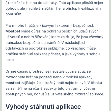
široké škále her na dosah ruky. Tato aplikace přináší nejen
pohodlí, ale i rychlejší načítání her a přístup k exkluzivním
bonusům.
Pro mnoho hráčů je klíčovým faktorem i bezpečnost.
Mostbet
klade důraz na ochranu osobních údajů svých
uživatelů a nabízí šifrování, které zajišťuje, že jsou všechny
transakce bezpečné a chráněné. V následujících
odstavcích si podrobněji přiblížíme, co všechno může
hráčům stáhnutí aplikace přinést, a jaké výhody s sebou
nese.
Online casino prostředí se neustále vyvíjí a ať už se
rozhodnete hrát na počítači nebo v mobilní aplikaci,
mostbet
zajišťuje, že si každý hráč najde to své. V článku
se zaměříme na různé aspekty této platformy, včetně
dostupných her, bonusů a uživatelského rozhraní aplikace.
Výhody stáhnutí aplikace