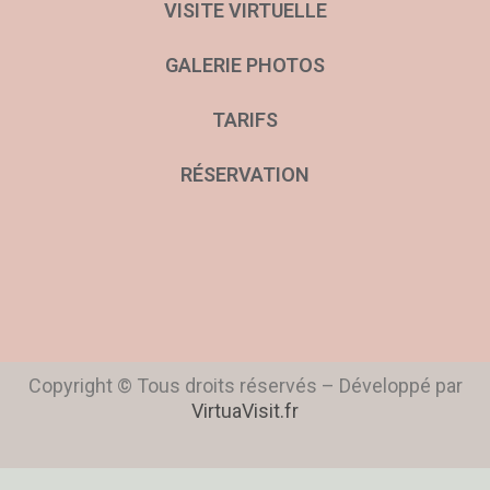
VISITE VIRTUELLE
GALERIE PHOTOS
TARIFS
RÉSERVATION
Copyright © Tous droits réservés – Développé par
VirtuaVisit.fr