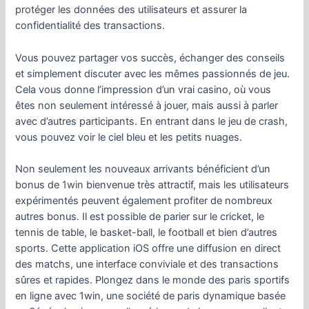
protéger les données des utilisateurs et assurer la
confidentialité des transactions.
Vous pouvez partager vos succès, échanger des conseils
et simplement discuter avec les mêmes passionnés de jeu.
Cela vous donne l’impression d’un vrai casino, où vous
êtes non seulement intéressé à jouer, mais aussi à parler
avec d’autres participants. En entrant dans le jeu de crash,
vous pouvez voir le ciel bleu et les petits nuages.
Non seulement les nouveaux arrivants bénéficient d’un
bonus de
1win
bienvenue très attractif, mais les utilisateurs
expérimentés peuvent également profiter de nombreux
autres bonus. Il est possible de parier sur le cricket, le
tennis de table, le basket-ball, le football et bien d’autres
sports. Cette application iOS offre une diffusion en direct
des matchs, une interface conviviale et des transactions
sûres et rapides. Plongez dans le monde des paris sportifs
en ligne avec 1win, une société de paris dynamique basée