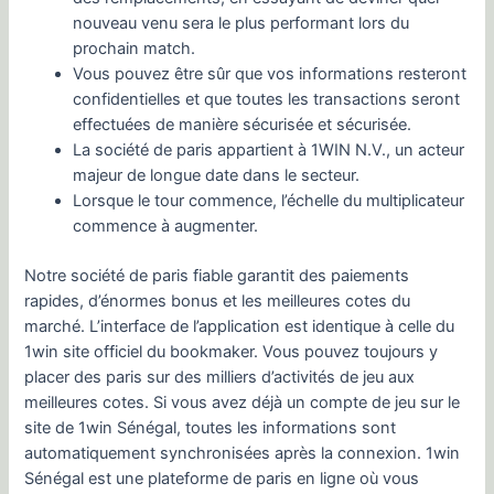
nouveau venu sera le plus performant lors du
prochain match.
Vous pouvez être sûr que vos informations resteront
confidentielles et que toutes les transactions seront
effectuées de manière sécurisée et sécurisée.
La société de paris appartient à 1WIN N.V., un acteur
majeur de longue date dans le secteur.
Lorsque le tour commence, l’échelle du multiplicateur
commence à augmenter.
Notre société de paris fiable garantit des paiements
rapides, d’énormes bonus et les meilleures cotes du
marché. L’interface de l’application est identique à celle du
1win site officiel du bookmaker. Vous pouvez toujours y
placer des paris sur des milliers d’activités de jeu aux
meilleures cotes. Si vous avez déjà un compte de jeu sur le
site de 1win Sénégal, toutes les informations sont
automatiquement synchronisées après la connexion. 1win
Sénégal est une plateforme de paris en ligne où vous