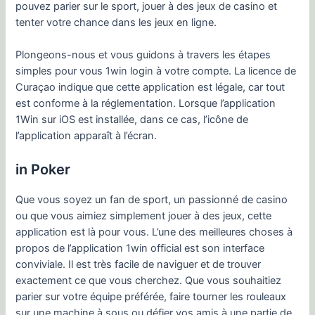
pouvez parier sur le sport, jouer à des jeux de casino et
tenter votre chance dans les jeux en ligne.
Plongeons-nous et vous guidons à travers les étapes
simples pour vous 1win login à votre compte. La licence de
Curaçao indique que cette application est légale, car tout
est conforme à la réglementation. Lorsque l’application
1Win sur iOS est installée, dans ce cas, l’icône de
l’application apparaît à l’écran.
in Poker
Que vous soyez un fan de sport, un passionné de casino
ou que vous aimiez simplement jouer à des jeux, cette
application est là pour vous. L’une des meilleures choses à
propos de l’application 1win official est son interface
conviviale. Il est très facile de naviguer et de trouver
exactement ce que vous cherchez. Que vous souhaitiez
parier sur votre équipe préférée, faire tourner les rouleaux
sur une machine à sous ou défier vos amis à une partie de