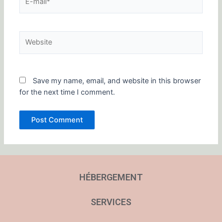
mail*
Website
Save my name, email, and website in this browser
for the next time I comment.
HÉBERGEMENT
SERVICES