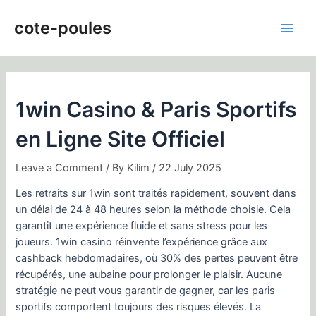
Skip
Post
Main
to
navigation
cote-poules
Men
content
1win Casino & Paris Sportifs
en Ligne Site Officiel
Leave a Comment
/ By
Kilim
/
22 July 2025
Les retraits sur 1win sont traités rapidement, souvent dans
un délai de 24 à 48 heures selon la méthode choisie. Cela
garantit une expérience fluide et sans stress pour les
joueurs. 1win casino réinvente l’expérience grâce aux
cashback hebdomadaires, où 30% des pertes peuvent être
récupérés, une aubaine pour prolonger le plaisir. Aucune
stratégie ne peut vous garantir de gagner, car les paris
sportifs comportent toujours des risques élevés. La