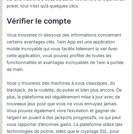
poker, tout n’est qu’à quelques clics.
Vérifier le compte
Vous trouverez ci-dessous des informations concernant
certains avantages clés. 1win App est une application
mobile incroyable qui vous facilite tellement la vie! Avec
cette application, vous pouvez profiter de toutes les
fonctionnalités et avantages incroyables de 1win à portée
de main.
Vous y trouverez des machines à sous classiques, du
blackjack, de la roulette, du poker et bien plus encore. De
plus, la plateforme est régulièrement mise à jour avec de
nouveaux jeux pour que vous ne vous ennuyiez jamais.
Vous pouvez également vivre l’excitation et gagner de
l’argent en jouant à des jackpots progressifs, ce qui peut
vous rapporter d’énormes gains. La plateforme utilise des
technologies de pointe, telles que le cryptage SSL, pour