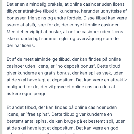
Det er en almindelig praksis, at online casinoer uden licens
tilbyder attraktive tilbud til kunderne, herunder udnyttelse af
bonusser, frie spins og andre fordele. Disse tilbud kan være
svære at afslå, især for de, der er nye til online casinoer.
Men det er vigtigt at huske, at online casinoer uden licens
ikke er underlagt samme regler og overvågning som de,
der har licens.
Et af de mest almindelige tilbud, der kan findes på online
casinoer uden licens, er “no deposit bonus”. Dette tilbud
giver kunderne en gratis bonus, der kan spilles væk, uden
at de skal have lagt et depositum. Det kan være en attraktiv
mulighed for de, der vil prøve et online casino uden at
risikere egne penge.
Et andet tilbud, der kan findes på online casinoer uden
licens, er “free spins”. Dette tilbud giver kunderne en
bestemt antal spins, de kan bruge på et bestemt spil, uden
at de skal have lagt et depositum. Det kan være en god