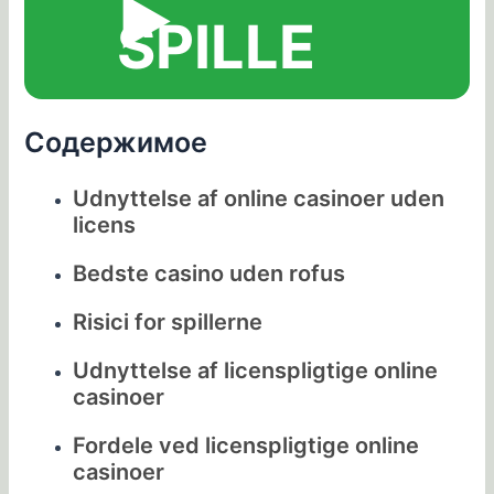
▶️
SPILLE
Содержимое
Udnyttelse af online casinoer uden
licens
Bedste casino uden rofus
Risici for spillerne
Udnyttelse af licenspligtige online
casinoer
Fordele ved licenspligtige online
casinoer