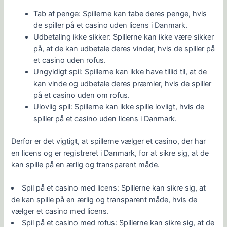
Tab af penge: Spillerne kan tabe deres penge, hvis
de spiller på et casino uden licens i Danmark.
Udbetaling ikke sikker: Spillerne kan ikke være sikker
på, at de kan udbetale deres vinder, hvis de spiller på
et casino uden rofus.
Ungyldigt spil: Spillerne kan ikke have tillid til, at de
kan vinde og udbetale deres præmier, hvis de spiller
på et casino uden om rofus.
Ulovlig spil: Spillerne kan ikke spille lovligt, hvis de
spiller på et casino uden licens i Danmark.
Derfor er det vigtigt, at spillerne vælger et casino, der har
en licens og er registreret i Danmark, for at sikre sig, at de
kan spille på en ærlig og transparent måde.
Spil på et casino med licens: Spillerne kan sikre sig, at
de kan spille på en ærlig og transparent måde, hvis de
vælger et casino med licens.
Spil på et casino med rofus: Spillerne kan sikre sig, at de