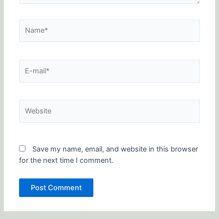
Name*
E-
mail*
Website
Save my name, email, and website in this browser
for the next time I comment.