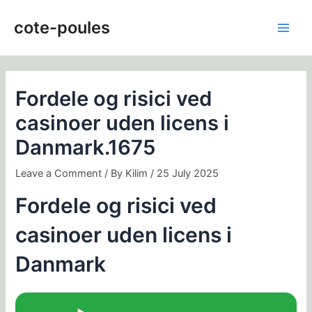
Skip
Post
Main
to
navigation
cote-poules
Men
content
Fordele og risici ved
casinoer uden licens i
Danmark.1675
Leave a Comment
/ By
Kilim
/
25 July 2025
Fordele og risici ved
casinoer uden licens i
Danmark