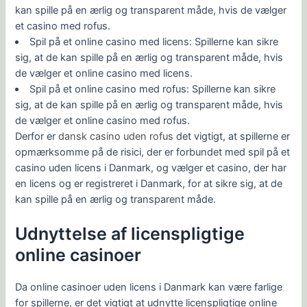
kan spille på en ærlig og transparent måde, hvis de vælger
et casino med rofus.
Spil på et online casino med licens: Spillerne kan sikre
sig, at de kan spille på en ærlig og transparent måde, hvis
de vælger et online casino med licens.
Spil på et online casino med rofus: Spillerne kan sikre
sig, at de kan spille på en ærlig og transparent måde, hvis
de vælger et online casino med rofus.
Derfor er
dansk casino uden rofus
det vigtigt, at spillerne er
opmærksomme på de risici, der er forbundet med spil på et
casino uden licens i Danmark, og vælger et casino, der har
en licens og er registreret i Danmark, for at sikre sig, at de
kan spille på en ærlig og transparent måde.
Udnyttelse af licenspligtige
online casinoer
Da online casinoer uden licens i Danmark kan være farlige
for spillerne, er det vigtigt at udnytte licenspligtige online