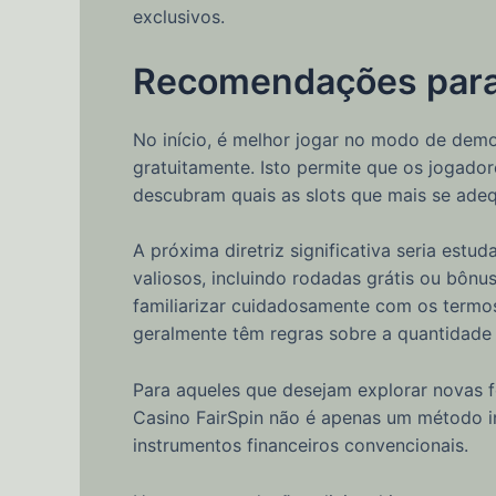
exclusivos.
Recomendações para 
No início, é melhor jogar no modo de demon
gratuitamente. Isto permite que os jogado
descubram quais as slots que mais se adequ
A próxima diretriz significativa seria estu
valiosos, incluindo rodadas grátis ou bônus
familiarizar cuidadosamente com os termos
geralmente têm regras sobre a quantidade 
Para aqueles que desejam explorar novas f
Casino FairSpin não é apenas um método i
instrumentos financeiros convencionais.