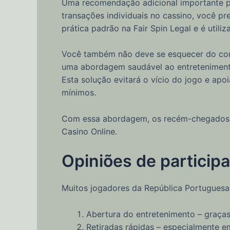
Uma recomendação adicional importante para
transações individuais no cassino, você p
prática padrão na Fair Spin Legal e é util
Você também não deve se esquecer do comp
uma abordagem saudável ao entretenimento
Esta solução evitará o vício do jogo e ap
mínimos.
Com essa abordagem, os recém-chegados n
Casino Online.
Opiniões de participa
Muitos jogadores da República Portuguesa 
Abertura do entretenimento – graças
Retiradas rápidas – especialmente 