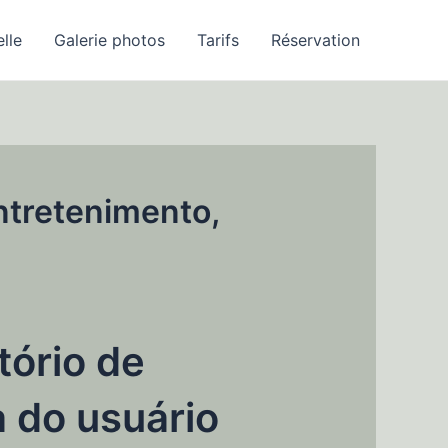
elle
Galerie photos
Tarifs
Réservation
entretenimento,
tório de
 do usuário