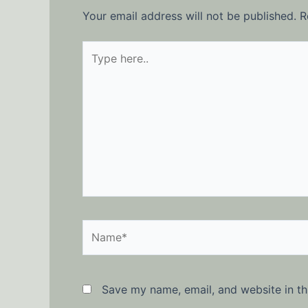
Your email address will not be published.
R
Type
here..
Name*
Save my name, email, and website in th