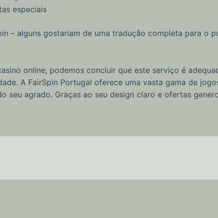
as especiais
pin – alguns gostariam de uma tradução completa para o p
casino online, podemos concluir que este serviço é adequ
dade. A FairSpin Portugal oferece uma vasta gama de jogos
 seu agrado. Graças ao seu design claro e ofertas genero