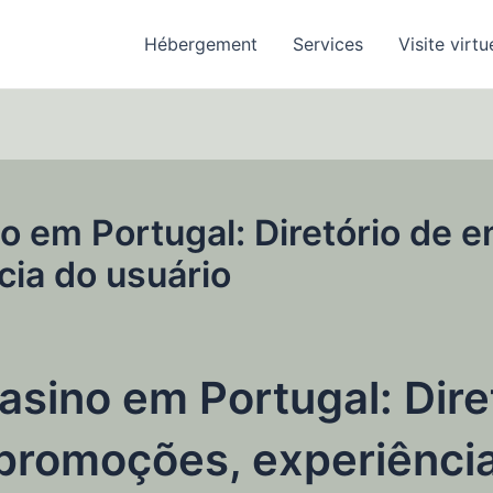
Hébergement
Services
Visite virtu
o em Portugal: Diretório de 
ia do usuário
5
asino em Portugal: Dire
promoções, experiência