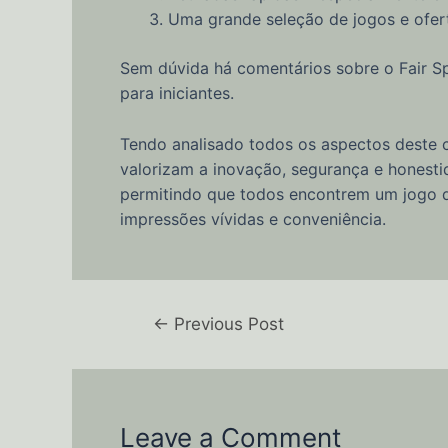
Uma grande seleção de jogos e ofert
Sem dúvida há comentários sobre o Fair S
para iniciantes.
Tendo analisado todos os aspectos deste 
valorizam a inovação, segurança e honesti
permitindo que todos encontrem um jogo do
impressões vívidas e conveniência.
←
Previous Post
Leave a Comment