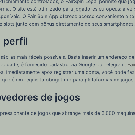
xtremamente controlados, o FairSpin Legal permite que jo
ma. O site está otimizado para jogadores europeus: a ver
oníveis. O Fair Spin App oferece acesso conveniente a to
e slots junto com bônus diretamente de seus smartphones.
 perfil
são as mais fáceis possíveis. Basta inserir um endereço de
didade, é fornecido cadastro via Google ou Telegram.
Fai
s. Imediatamente após registrar uma conta, você pode faz
), que é um requisito obrigatório para plataformas de jogo
ovedores de jogos
pressionante de jogos que abrange mais de 3.000 máquinas