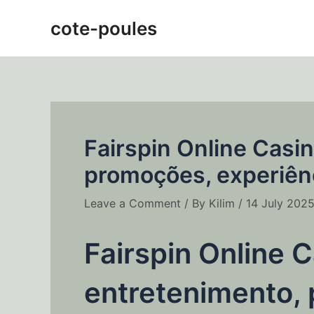
Skip
Post
cote-poules
to
navigation
content
Fairspin Online Casin
promoções, experiênc
Leave a Comment
/ By
Kilim
/
14 July 202
Fairspin Online C
entretenimento, 