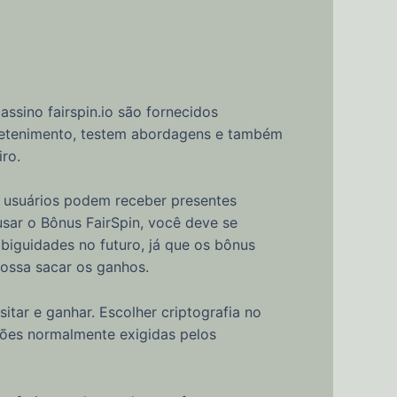
ssino fairspin.io são fornecidos
tretenimento, testem abordagens e também
ro.
 os usuários podem receber presentes
 usar o Bônus FairSpin, você deve se
biguidades no futuro, já que os bônus
ossa sacar os ganhos.
tar e ganhar. Escolher criptografia no
ões normalmente exigidas pelos