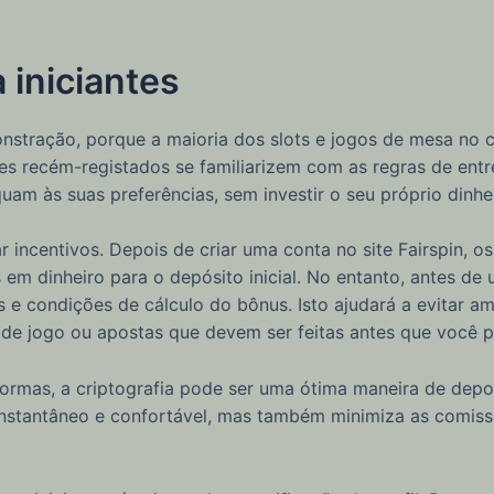
iniciantes
stração, porque a maioria dos slots e jogos de mesa no ca
res recém-registados se familiarizem com as regras de en
am às suas preferências, sem investir o seu próprio dinhei
dar incentivos. Depois de criar uma conta no site Fairspin,
 em dinheiro para o depósito inicial. No entanto, antes de
 e condições de cálculo do bônus. Isto ajudará a evitar am
de jogo ou apostas que devem ser feitas antes que você p
ormas, a criptografia pode ser uma ótima maneira de deposi
nstantâneo e confortável, mas também minimiza as comiss