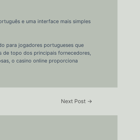
ortuguês e uma interface mais simples
ado para jogadores portugueses que
 de topo dos principais fornecedores,
sas, o casino online proporciona
Next Post
→