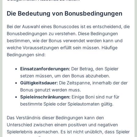
Die Bedeutung von Bonusbedingungen
Bei der Auswahl eines Bonuscodes ist es entscheidend, die
Bonusbedingungen zu verstehen. Diese Bedingungen
bestimmen, wie der Bonus verwendet werden kann und
welche Voraussetzungen erfüllt sein müssen. Häufige
Bedingungen sind:
Einsatzanforderungen:
Der Betrag, den Spieler
setzen müssen, um den Bonus abzuheben.
Gültigkeitsdauer:
Die Zeitspanne, innerhalb der der
Bonus genutzt werden muss.
Spieleinschränkungen:
Einige Boni sind nur für
bestimmte Spiele oder Spielautomaten gültig.
Das Verständnis dieser Bedingungen kann den
Unterschied zwischen einem positiven und negativen
Spielerlebnis ausmachen. Es ist nicht unüblich, dass Spieler