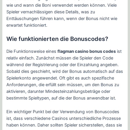
wie und wann die Boni verwendet werden können. Viele
Spieler vernachlässigen diese Details, was zu
Enttäuschungen führen kann, wenn der Bonus nicht wie
erwartet funktioniert.
Wie funktionierten die Bonuscodes?
Die Funktionsweise eines
flagman casino bonus codes
ist
relativ einfach. Zunächst müssen die Spieler den Code
während der Registrierung oder der Einzahlung angeben.
Sobald dies geschieht, wird der Bonus automatisch auf das
Spielerkonto angewendet. Oft gibt es auch spezifische
Anforderungen, die erfüllt sein müssen, um den Bonus zu
aktivieren, darunter Mindesteinzahlungsbeträge oder
bestimmte Spieltypen, auf die der Bonus anwendbar ist.
Ein wichtiger Punkt bei der Verwendung von Bonuscodes
ist, dass verschiedene Casinos unterschiedliche Prozesse
haben können. Daher sollten Spieler sicherstellen, dass sie