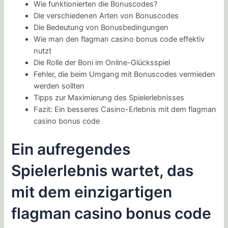
Wie funktionierten die Bonuscodes?
Die verschiedenen Arten von Bonuscodes
Die Bedeutung von Bonusbedingungen
Wie man den flagman casino bonus code effektiv
nutzt
Die Rolle der Boni im Online-Glücksspiel
Fehler, die beim Umgang mit Bonuscodes vermieden
werden sollten
Tipps zur Maximierung des Spielerlebnisses
Fazit: Ein besseres Casino-Erlebnis mit dem flagman
casino bonus code
Ein aufregendes
Spielerlebnis wartet, das
mit dem einzigartigen
flagman casino bonus code