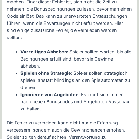
machen. Einer dieser Fehler ist, sich nicht die Zeit zu
nehmen, die Bonusbedingungen zu lesen, bevor man einen
Code einlöst. Das kann zu unerwarteten Enttäuschungen
führen, wenn die Erwartungen nicht erfüllt werden. Hier
sind einige zusätzliche Fehler, die vermieden werden
sollten:
Vorzeitiges Abheben:
Spieler sollten warten, bis alle
Bedingungen erfüllt sind, bevor sie Gewinne
abheben.
Spielen ohne Strategie:
Spieler sollten strategisch
spielen, anstatt blindlings an den Spielautomaten zu
drehen.
Ignorieren von Angeboten:
Es lohnt sich immer,
nach neuen Bonuscodes und Angeboten Ausschau
zu halten.
Die Fehler zu vermeiden kann nicht nur die Erfahrung
verbessern, sondern auch die Gewinnchancen erhöhen.
Spieler sollten darauf achten, Verantwortung zu