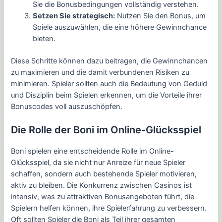
Sie die Bonusbedingungen vollständig verstehen.
Setzen Sie strategisch:
Nutzen Sie den Bonus, um
Spiele auszuwählen, die eine höhere Gewinnchance
bieten.
Diese Schritte können dazu beitragen, die Gewinnchancen
zu maximieren und die damit verbundenen Risiken zu
minimieren. Spieler sollten auch die Bedeutung von Geduld
und Disziplin beim Spielen erkennen, um die Vorteile ihrer
Bonuscodes voll auszuschöpfen.
Die Rolle der Boni im Online-Glücksspiel
Boni spielen eine entscheidende Rolle im Online-
Glücksspiel, da sie nicht nur Anreize für neue Spieler
schaffen, sondern auch bestehende Spieler motivieren,
aktiv zu bleiben. Die Konkurrenz zwischen Casinos ist
intensiv, was zu attraktiven Bonusangeboten führt, die
Spielern helfen können, ihre Spielerfahrung zu verbessern.
Oft sollten Spieler die Boni als Teil ihrer gesamten