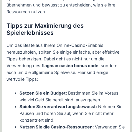
übernehmen und bewusst zu entscheiden, wie sie ihre
Ressourcen nutzen.
Tipps zur Maximierung des
Spielerlebnisses
Um das Beste aus Ihrem Online-Casino-Erlebnis
herauszuholen, sollten Sie einige einfache, aber effektive
Tipps beherzigen. Dabei geht es nicht nur um die
Verwendung des
flagman casino bonus code
, sondern
auch um die allgemeine Spielweise. Hier sind einige
wertvolle Tipps:
Setzen Sie ein Budget:
Bestimmen Sie im Voraus,
wie viel Geld Sie bereit sind, auszugeben.
Spielen Sie verantwortungsbewusst:
Nehmen Sie
Pausen und hören Sie auf, wenn Sie nicht mehr
konzentriert sind.
Nutzen Sie die Casino-Ressourcen:
Verwenden Sie