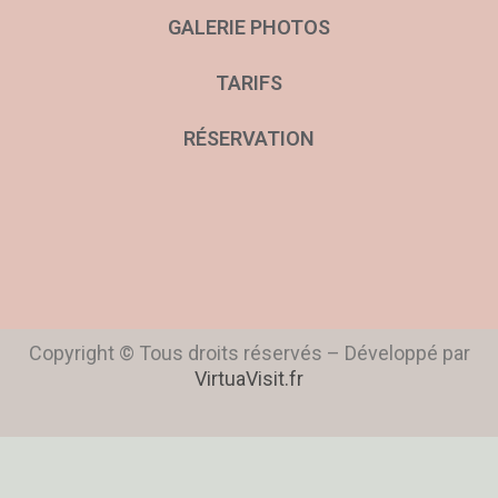
GALERIE PHOTOS
TARIFS
RÉSERVATION
Copyright © Tous droits réservés – Développé par
VirtuaVisit.fr