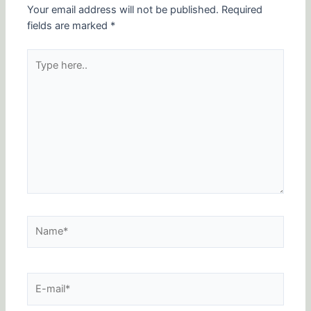
Your email address will not be published.
Required
fields are marked
*
Type
here..
Name*
E-
mail*