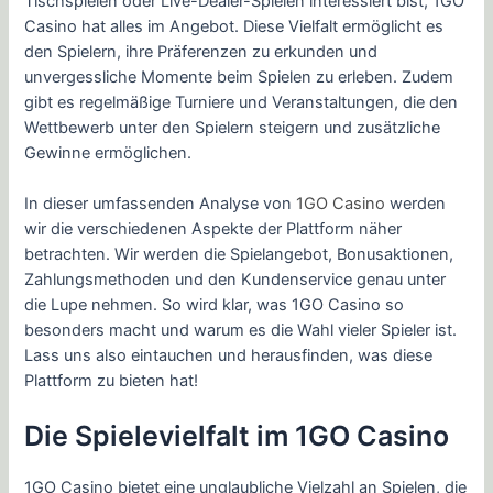
Tischspielen oder Live-Dealer-Spielen interessiert bist, 1GO
Casino hat alles im Angebot. Diese Vielfalt ermöglicht es
den Spielern, ihre Präferenzen zu erkunden und
unvergessliche Momente beim Spielen zu erleben. Zudem
gibt es regelmäßige Turniere und Veranstaltungen, die den
Wettbewerb unter den Spielern steigern und zusätzliche
Gewinne ermöglichen.
In dieser umfassenden Analyse von
1GO Casino
werden
wir die verschiedenen Aspekte der Plattform näher
betrachten. Wir werden die Spielangebot, Bonusaktionen,
Zahlungsmethoden und den Kundenservice genau unter
die Lupe nehmen. So wird klar, was 1GO Casino so
besonders macht und warum es die Wahl vieler Spieler ist.
Lass uns also eintauchen und herausfinden, was diese
Plattform zu bieten hat!
Die Spielevielfalt im 1GO Casino
1GO Casino bietet eine unglaubliche Vielzahl an Spielen, die