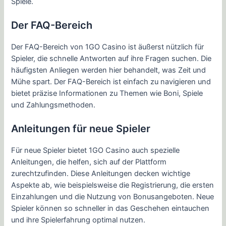
Spiele.
Der FAQ-Bereich
Der FAQ-Bereich von 1GO Casino ist äußerst nützlich für
Spieler, die schnelle Antworten auf ihre Fragen suchen. Die
häufigsten Anliegen werden hier behandelt, was Zeit und
Mühe spart. Der FAQ-Bereich ist einfach zu navigieren und
bietet präzise Informationen zu Themen wie Boni, Spiele
und Zahlungsmethoden.
Anleitungen für neue Spieler
Für neue Spieler bietet 1GO Casino auch spezielle
Anleitungen, die helfen, sich auf der Plattform
zurechtzufinden. Diese Anleitungen decken wichtige
Aspekte ab, wie beispielsweise die Registrierung, die ersten
Einzahlungen und die Nutzung von Bonusangeboten. Neue
Spieler können so schneller in das Geschehen eintauchen
und ihre Spielerfahrung optimal nutzen.