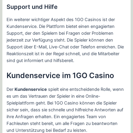
Support und Hilfe
Ein weiterer wichtiger Aspekt des 1GO Casinos ist der
Kundenservice. Die Plattform bietet einen engagierten
Support, der den Spielern bei Fragen oder Problemen
jederzeit zur Verfügung steht. Die Spieler können den
Support über E-Mail, Live-Chat oder Telefon erreichen. Die
Reaktionszeit ist in der Regel schnell, und die Mitarbeiter
sind gut informiert und hilfsbereit.
Kundenservice im 1GO Casino
Der
Kundenservice
spielt eine entscheidende Rolle, wenn
es um das Vertrauen der Spieler in eine Online-
Spielplattform geht. Bei 1GO Casino können die Spieler
sicher sein, dass sie schnelle und hilfreiche Antworten auf
ihre Anfragen erhalten. Ein engagiertes Team von
Fachleuten steht bereit, um alle Fragen zu beantworten
und Unterstützung bei Bedarf zu leisten.