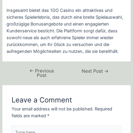
Insgesamt bietet das 1GO Casino ein attraktives und
sicheres Spielerlebnis, das durch eine breite Spielauswahl,
großzügige Bonusangebote und einen engagierten
Kundenservice besticht. Die Plattform sorgt dafür, dass
sowohl neue als auch erfahrene Spieler immer wieder
zurückkommen, um ihr Glück zu versuchen und die
aufregenden Möglichkeiten zu nutzen, die sie bereithält.
←
Previous
Next Post
→
Post
Leave a Comment
Your email address will not be published.
Required
fields are marked
*
Type