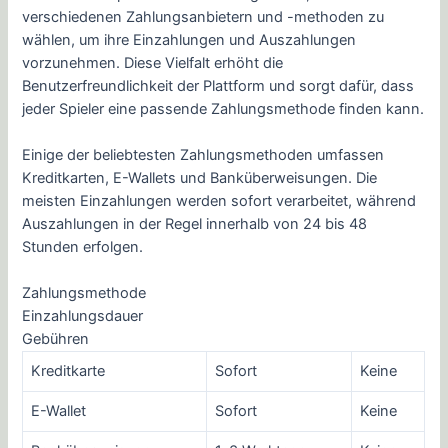
verschiedenen Zahlungsanbietern und -methoden zu
wählen, um ihre Einzahlungen und Auszahlungen
vorzunehmen. Diese Vielfalt erhöht die
Benutzerfreundlichkeit der Plattform und sorgt dafür, dass
jeder Spieler eine passende Zahlungsmethode finden kann.
Einige der beliebtesten Zahlungsmethoden umfassen
Kreditkarten, E-Wallets und Banküberweisungen. Die
meisten Einzahlungen werden sofort verarbeitet, während
Auszahlungen in der Regel innerhalb von 24 bis 48
Stunden erfolgen.
Zahlungsmethode
Einzahlungsdauer
Gebühren
Kreditkarte
Sofort
Keine
E-Wallet
Sofort
Keine