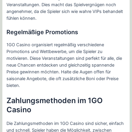
Veranstaltungen. Dies macht das Spielvergnügen noch
angenehmer, da die Spieler sich wie wahre VIPs behandelt
fühlen können.
Regelmäßige Promotions
1GO Casino organisiert regelmäßig verschiedene
Promotions und Wettbewerbe, um die Spieler zu
motivieren. Diese Veranstaltungen sind perfekt für alle, die
neue Chancen entdecken und gleichzeitig spannende
Preise gewinnen möchten. Halte die Augen offen für
saisonale Angebote, die oft zusätzliche Boni oder Preise
bieten.
Zahlungsmethoden im 1GO
Casino
Die Zahlungsmethoden im 1GO Casino sind sicher, einfach
und schnell. Spieler haben die Möglichkeit, zwischen