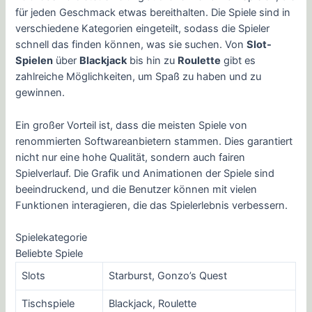
für jeden Geschmack etwas bereithalten. Die Spiele sind in
verschiedene Kategorien eingeteilt, sodass die Spieler
schnell das finden können, was sie suchen. Von
Slot-
Spielen
über
Blackjack
bis hin zu
Roulette
gibt es
zahlreiche Möglichkeiten, um Spaß zu haben und zu
gewinnen.
Ein großer Vorteil ist, dass die meisten Spiele von
renommierten Softwareanbietern stammen. Dies garantiert
nicht nur eine hohe Qualität, sondern auch fairen
Spielverlauf. Die Grafik und Animationen der Spiele sind
beeindruckend, und die Benutzer können mit vielen
Funktionen interagieren, die das Spielerlebnis verbessern.
Spielekategorie
Beliebte Spiele
Slots
Starburst, Gonzo’s Quest
Tischspiele
Blackjack, Roulette