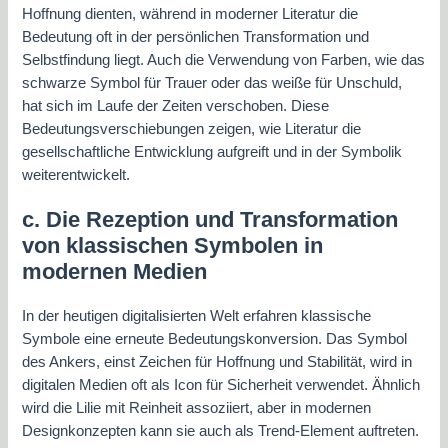
Hoffnung dienten, während in moderner Literatur die
Bedeutung oft in der persönlichen Transformation und
Selbstfindung liegt. Auch die Verwendung von Farben, wie das
schwarze Symbol für Trauer oder das weiße für Unschuld,
hat sich im Laufe der Zeiten verschoben. Diese
Bedeutungsverschiebungen zeigen, wie Literatur die
gesellschaftliche Entwicklung aufgreift und in der Symbolik
weiterentwickelt.
c. Die Rezeption und Transformation
von klassischen Symbolen in
modernen Medien
In der heutigen digitalisierten Welt erfahren klassische
Symbole eine erneute Bedeutungskonversion. Das Symbol
des Ankers, einst Zeichen für Hoffnung und Stabilität, wird in
digitalen Medien oft als Icon für Sicherheit verwendet. Ähnlich
wird die Lilie mit Reinheit assoziiert, aber in modernen
Designkonzepten kann sie auch als Trend-Element auftreten.