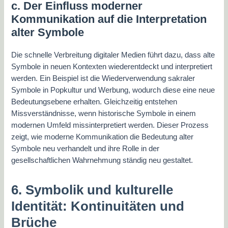
c. Der Einfluss moderner
Kommunikation auf die Interpretation
alter Symbole
Die schnelle Verbreitung digitaler Medien führt dazu, dass alte
Symbole in neuen Kontexten wiederentdeckt und interpretiert
werden. Ein Beispiel ist die Wiederverwendung sakraler
Symbole in Popkultur und Werbung, wodurch diese eine neue
Bedeutungsebene erhalten. Gleichzeitig entstehen
Missverständnisse, wenn historische Symbole in einem
modernen Umfeld missinterpretiert werden. Dieser Prozess
zeigt, wie moderne Kommunikation die Bedeutung alter
Symbole neu verhandelt und ihre Rolle in der
gesellschaftlichen Wahrnehmung ständig neu gestaltet.
6. Symbolik und kulturelle
Identität: Kontinuitäten und
Brüche