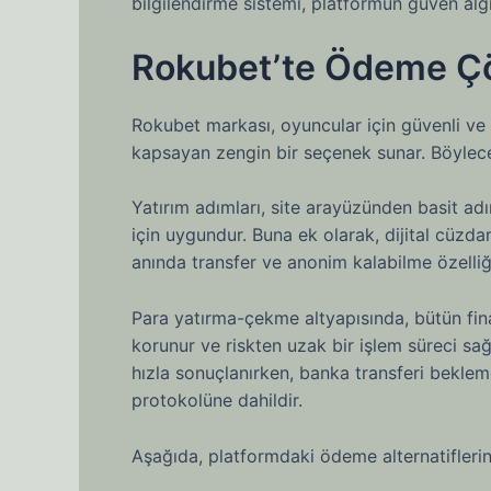
bilgilendirme sistemi, platformun güven algı
Rokubet’te Ödeme Çöz
Rokubet markası, oyuncular için güvenli ve 
kapsayan zengin bir seçenek sunar. Böylece b
Yatırım adımları, site arayüzünden basit adı
için uygundur. Buna ek olarak, dijital cüzda
anında transfer ve anonim kalabilme özelliği
Para yatırma-çekme altyapısında, bütün finan
korunur ve riskten uzak bir işlem süreci sağl
hızla sonuçlanırken, banka transferi bekleme
protokolüne dahildir.
Aşağıda, platformdaki ödeme alternatiflerin