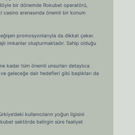
ır. Böyle bir dönemde Rokubet operatörü,
çi casino arenasında önemli bir konum
değişen promosyonlarıyla da dikkat çeker.
jlı imkanlar oluşturmaktadır. Sahip olduğu
ine kadar tüm önemli unsurları detaylıca
ve geleceğe dair hedefleri gibi başlıkları da
kiye’deki kullanıcıların yoğun ilgisini
kubet sektörde belirgin süre faaliyet