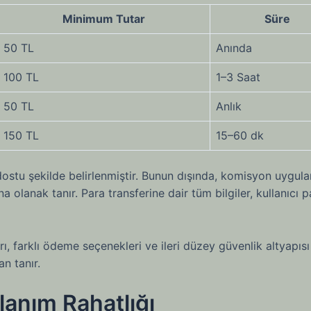
Minimum Tutar
Süre
50 TL
Anında
100 TL
1–3 Saat
50 TL
Anlık
150 TL
15–60 dk
ostu şekilde belirlenmiştir. Bunun dışında, komisyon uygulan
 olanak tanır. Para transferine dair tüm bilgiler, kullanıcı
, farklı ödeme seçenekleri ve ileri düzey güvenlik altyapısı il
n tanır.
lanım Rahatlığı