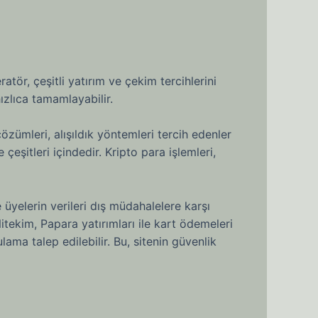
ör, çeşitli yatırım ve çekim tercihlerini
ızlıca tamamlayabilir.
özümleri, alışıldık yöntemleri tercih edenler
eşitleri içindedir. Kripto para işlemleri,
 üyelerin verileri dış müdahalelere karşı
Nitekim, Papara yatırımları ile kart ödemeleri
ama talep edilebilir. Bu, sitenin güvenlik