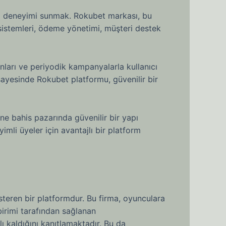
ino deneyimi sunmak. Rokubet markası, bu
sistemleri, ödeme yönetimi, müşteri destek
anları ve periyodik kampanyalarla kullanıcı
 sayesinde Rokubet platformu, güvenilir bir
ne bahis pazarında güvenilir bir yapı
imli üyeler için avantajlı bir platform
steren bir platformdur. Bu firma, oyunculara
 birimi tarafından sağlanan
 kaldığını kanıtlamaktadır. Bu da