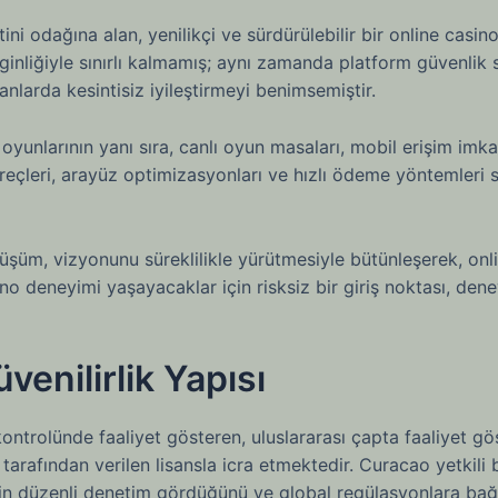
ni odağına alan, yenilikçi ve sürdürülebilir bir online cas
inliğiyle sınırlı kalmamış; aynı zamanda platform güvenlik 
anlarda kesintisiz iyileştirmeyi benimsemiştir.
o oyunlarının yanı sıra, canlı oyun masaları, mobil erişim imk
 süreçleri, arayüz optimizasyonları ve hızlı ödeme yöntemleri
şüm, vizyonunu süreklilikle yürütmesiyle bütünleşerek, onli
o deneyimi yaşayacaklar için risksiz bir giriş noktası, deney
venilirlik Yapısı
ontrolünde faaliyet gösteren, uluslararası çapta faaliyet gö
 tarafından verilen lisansla icra etmektedir. Curacao yetkili
in düzenli denetim gördüğünü ve global regülasyonlara bağlı