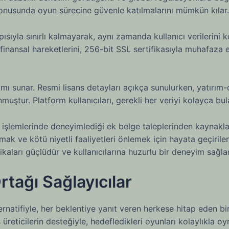
 konusunda oyun sürecine güvenle katılmalarını mümkün kılar.
apısıyla sınırlı kalmayarak, aynı zamanda kullanıcı verilerini 
e finansal hareketlerini, 256-bit SSL sertifikasıyla muhafaza e
ımı sunar. Resmi lisans detayları açıkça sunulurken, yatırım
ştur. Platform kullanıcıları, gerekli her veriyi kolayca bulab
 işlemlerinde deneyimlediği ek belge taleplerinden kaynakla
umak ve kötü niyetli faaliyetleri önlemek için hayata geçiril
tikaları güçlüdür ve kullanıcılarına huzurlu bir deneyim sağl
rtağı Sağlayıcılar
natifiyle, her beklentiye yanıt veren herkese hitap eden bir
üreticilerin desteğiyle, hedefledikleri oyunları kolaylıkla oyn