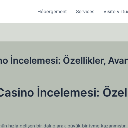
Hébergement
Services
Visite virtu
o İncelemesi: Özellikler, Avan
asino İncelemesi: Özelli
ünün hızla gelişen bir dalı olarak büyük bir ivme kazanmıştır.