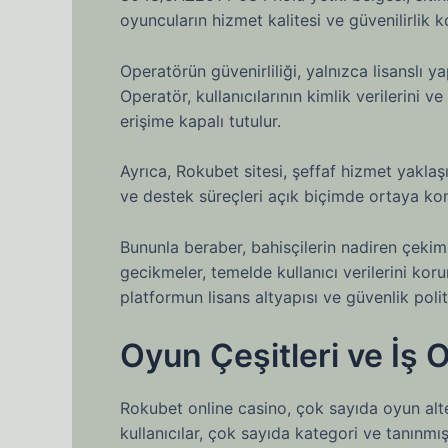
oyuncuların hizmet kalitesi ve güvenilirlik
Operatörün güvenirliliği, yalnızca lisanslı y
Operatör, kullanıcılarının kimlik verilerini v
erişime kapalı tutulur.
Ayrıca, Rokubet sitesi, şeffaf hizmet yaklaş
ve destek süreçleri açık biçimde ortaya konmu
Bununla beraber, bahisçilerin nadiren çekim
gecikmeler, temelde kullanıcı verilerini kor
platformun lisans altyapısı ve güvenlik poli
Oyun Çeşitleri ve İş O
Rokubet online casino, çok sayıda oyun alter
kullanıcılar, çok sayıda kategori ve tanınmış 