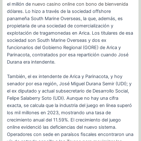
el millón de
nuevo casino online con bono de bienvenida
dólares. Lo hizo a través de la sociedad offshore
panameña South Marine Overseas, la que, además, es
propietaria de una sociedad de comercialización y
explotación de tragamonedas en Arica. Los titulares de esa
sociedad son South Marine Overseas y dos ex
funcionarios del Gobierno Regional (GORE) de Arica y
Parinacota, contratados por esa repartición cuando José
Durana era intendente.
También, el ex intendente de Arica y Parinacota, y hoy
senador por esa región, José Miguel Durana Semir (UDI); y
el ex diputado y actual subsecretario de Desarrollo Social,
Felipe Salaberry Soto (UDI). Aunque no hay una cifra
exacta, se calcula que la industria del juego en línea superó
los mil millones en 2023, mostrando una tasa de
crecimiento anual del 11.59%. El crecimiento del juego
online evidenció las deficiencias del nuevo sistema.
Operadores con sede en paraísos fiscales encontraron una