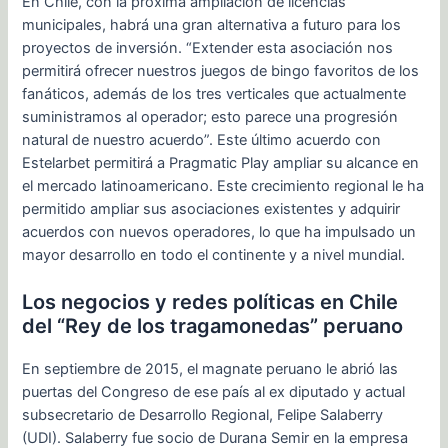
En Chile, con la próxima ampliación de licencias
municipales, habrá una gran alternativa a futuro para los
proyectos de inversión. “Extender esta asociación nos
permitirá ofrecer nuestros juegos de bingo favoritos de los
fanáticos, además de los tres verticales que actualmente
suministramos al operador; esto parece una progresión
natural de nuestro acuerdo”. Este último acuerdo con
Estelarbet permitirá a Pragmatic Play ampliar su alcance en
el mercado latinoamericano. Este crecimiento regional le ha
permitido ampliar sus asociaciones existentes y adquirir
acuerdos con nuevos operadores, lo que ha impulsado un
mayor desarrollo en todo el continente y a nivel mundial.
Los negocios y redes políticas en Chile
del “Rey de los tragamonedas” peruano
En septiembre de 2015, el magnate peruano le abrió las
puertas del Congreso de ese país al ex diputado y actual
subsecretario de Desarrollo Regional, Felipe Salaberry
(UDI). Salaberry fue socio de Durana Semir en la empresa