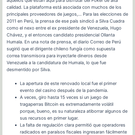
aquellos que están aquí para disfrutar del Poker de alta
calidad. La plataforma está asociada con muchos de los
principales proveedores de juegos,… Para las elecciones de
2011 en Perú, la prensa de ese país sindicó a Silva Cuadra
como el nexo entre el ex presidente de Venezuela, Hugo
Chávez, y el entonces candidato presidencial Ollanta
Humala. En una nota de prensa, el diario Correo de Perú
sugirió que el dirigente chileno fungía como supuesta
correa transmisora para inyectarle dineros desde
Venezuela a la candidatura de Humala, lo que fue
desmentido por Silva.
La apertura de este renovado local fue el primer
evento del casino después de la pandemia.
A veces, giro hasta 15 veces si un juego de
tragaperras Bitcoin es extremadamente volátil
porque, bueno, es su naturaleza atiborrar algunos de
sus recursos en primer lugar.
La falta de regulación clara permitió que operadores
radicados en paraísos fiscales ingresaran fácilmente