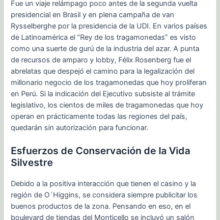
Fue un viaje relámpago poco antes de la segunda vuelta
presidencial en Brasil y en plena campaña de van
Rysselberghe por la presidencia de la UDI. En varios países
de Latinoamérica el “Rey de los tragamonedas” es visto
como una suerte de gurú de la industria del azar. A punta
de recursos de amparo y lobby, Félix Rosenberg fue el
abrelatas que despejó el camino para la legalización del
millonario negocio de los tragamonedas que hoy proliferan
en Perú. Si la indicación del Ejecutivo subsiste al trámite
legislativo, los cientos de miles de tragamonedas que hoy
operan en prácticamente todas las regiones del país,
quedarán sin autorización para funcionar.
Esfuerzos de Conservación de la Vida
Silvestre
Debido a la positiva interacción que tienen el casino y la
región de O´Higgins, se considera siempre publicitar los
buenos productos de la zona. Pensando en eso, en el
boulevard de tiendas del Monticello se incluyó un salón