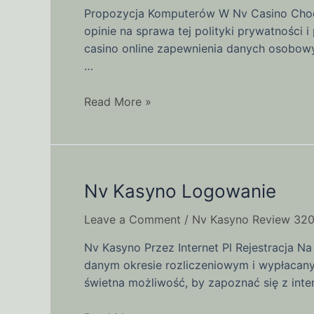
Rzeczywiste
Propozycja Komputerów W Nv Casino Choci
Pieniądze
opinie na sprawa tej polityki prywatności
casino online zapewnienia danych osobowy
…
Read More »
Nv
Nv Kasyno Logowanie
Kasyno
Leave a Comment
/
Nv Kasyno Review 32
Logowanie
Nv Kasyno Przez Internet Pl Rejestracja N
danym okresie rozliczeniowym i wypłacany
świetna możliwość, by zapoznać się z int