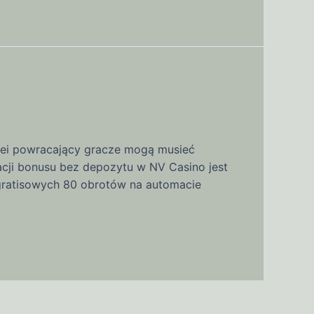
olei powracający gracze mogą musieć
ji bonusu bez depozytu w NV Casino jest
 gratisowych 80 obrotów na automacie