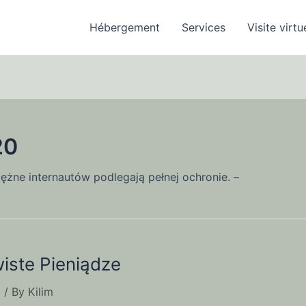
Hébergement
Services
Visite virtu
20
iężne internautów podlegają pełnej ochronie. –
iste Pieniądze
0
/ By
Kilim