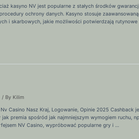
aż kasyno NV jest popularne z stałych środków gwarancji
 i procedury ochrony danych. Kasyno stosuje zaawansowaną
ch i skarbowych, jakie możliwości potwierdzają rutynowe 
0
/ By
Kilim
a Nv Casino Nasz Kraj, Logowanie, Opinie 2025 Cashback je
 jak premia spośród jak najmniejszym wymogiem ruchu, np
erfejsem NV Casino, wypróbować popularne gry i …