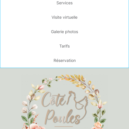
Services
Visite virtuelle
Galerie photos
Tarifs
Réservation