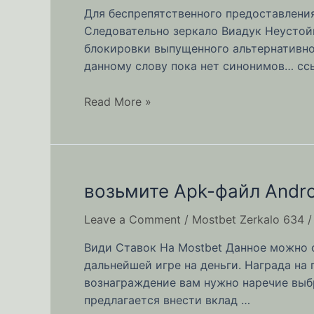
И
Для беспрепятственного предоставления
Казино
Следовательно зеркало Виадук Неустой
Рабочее
блокировки выпущенного альтернативно
Зеркало
данному слову пока нет синонимов… ссы
Мостбет
Read More »
возьмите
возьмите Apk-файл Andr
Apk-
Leave a Comment
/
Mostbet Zerkalo 634
/
файл
Android
Види Ставок На Mostbet Данное можно с
И
дальнейшей игре на деньги. Награда на
Мобильное
вознаграждение вам нужно наречие выбр
Приложение
предлагается внести вклад …
Ios