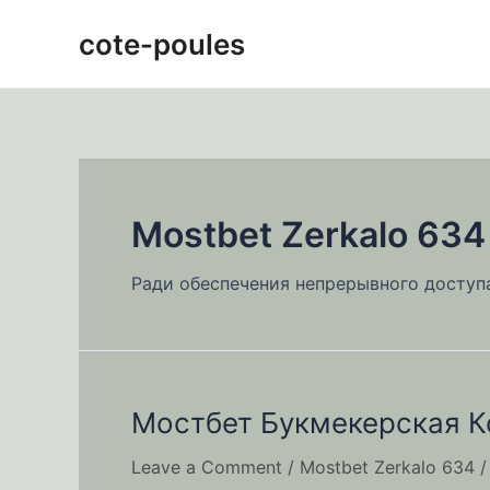
Skip
cote-poules
to
content
Mostbet Zerkalo 634
Ради обеспечения непрерывного доступа
Мостбет
Мостбет Букмекерская К
Букмекерская
Leave a Comment
/
Mostbet Zerkalo 634
/
Контора