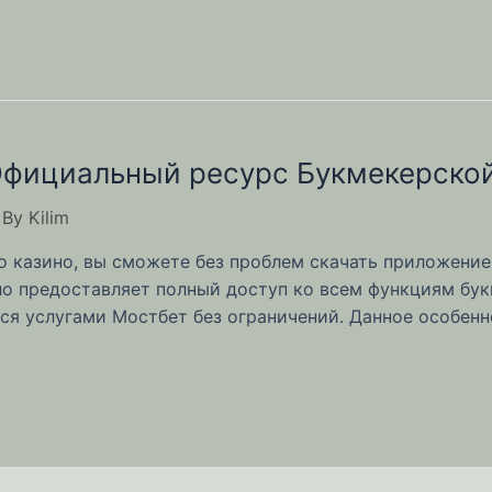
 Официальный ресурс Букмекерско
 By
Kilim
о казино, вы сможете без проблем скачать приложение
ло предоставляет полный доступ ко всем функциям бу
ться услугами Мостбет без ограничений. Данное особен