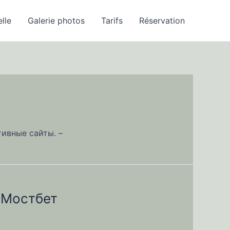
elle
Galerie photos
Tarifs
Réservation
ивные сайты. –
 Мостбет