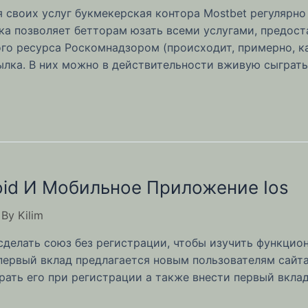
 своих услуг букмекерская контора Mostbet регулярно
ка позволяет бетторам юзать всеми услугами, предос
го ресурса Роскомнадзором (происходит, примерно, к
лка. В них можно в действительности вживую сыграть 
oid И Мобильное Приложение Ios
 By
Kilim
делать союз без регистрации, чтобы изучить функцион
 первый вклад предлагается новым пользователям сайта
ать его при регистрации а также внести первый вклад