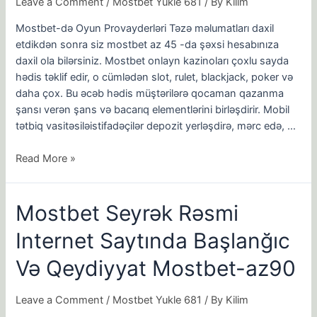
Leave a Comment
/
Mostbet Yukle 681
/ By
Kilim
Platforması
Mostbet-də Oyun Provayderləri Təzə məlumatları daxil
etdikdən sonra siz mostbet az 45 -da şəxsi hesabınıza
daxil ola bilərsiniz. Mostbet onlayn kazinoları çoxlu sayda
hədis təklif edir, o cümlədən slot, rulet, blackjack, poker və
daha çox. Bu əcəb hədis müştərilərə qocaman qazanma
şansı verən şans və bacarıq elementlərini birləşdirir. Mobil
tətbiq vasitəsiləistifadəçilər depozit yerləşdirə, mərc edə, …
Read More »
Mostbet
Mostbet Seyrək Rəsmi
Seyrək
Internet Saytında Başlanğıc
Rəsmi
Internet
Və Qeydiyyat Mostbet-az90
Saytında
Başlanğıc
Leave a Comment
/
Mostbet Yukle 681
/ By
Kilim
Və