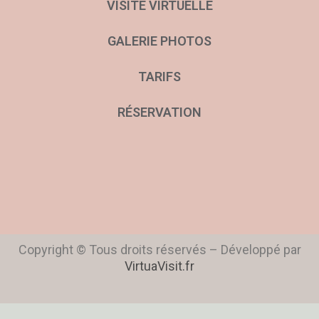
VISITE VIRTUELLE
GALERIE PHOTOS
TARIFS
RÉSERVATION
Copyright © Tous droits réservés – Développé par
VirtuaVisit.fr