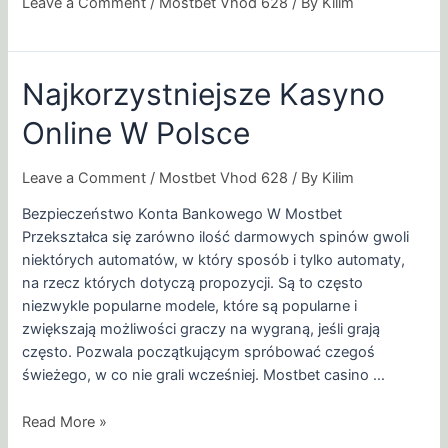
Leave a Comment
/
Mostbet Vhod 628
/ By
Kilim
Najkorzystniejsze
Najkorzystniejsze Kasyno
Kasyno
Online W Polsce
Online
W
Polsce
Leave a Comment
/
Mostbet Vhod 628
/ By
Kilim
Bezpieczeństwo Konta Bankowego W Mostbet
Przekształca się zarówno ilość darmowych spinów gwoli
niektórych automatów, w który sposób i tylko automaty,
na rzecz których dotyczą propozycji. Są to często
niezwykle popularne modele, które są popularne i
zwiększają możliwości graczy na wygraną, jeśli grają
często. Pozwala początkującym spróbować czegoś
świeżego, w co nie grali wcześniej. Mostbet casino …
Read More »