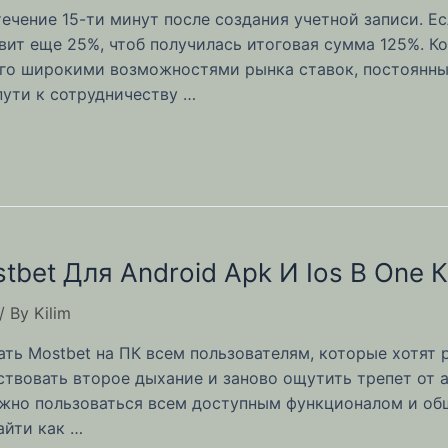
ечение 15-ти минут после создания учетной записи. Ес
ит еще 25%, чтоб получилась итоговая сумма 125%. К
его широкими возможностями рынка ставок, постоянн
пути к сотрудничеству …
bet Для Android Apk И Ios В One 
/ By
Kilim
ть Mostbet на ПК всем пользователям, которые хотят 
ствовать второе дыхание и заново ощутить трепет от а
жно пользоваться всем доступным функционалом и об
айти как …