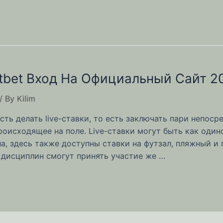
tbet Вход На Официальный Сайт 2
/ By
Kilim
ть делать live-ставки, то есть заключать пари непоср
роисходящее на поле. Live-ставки могут быть как один
а, здесь также доступны ставки на футзал, пляжный и
дисциплин смогут принять участие же …