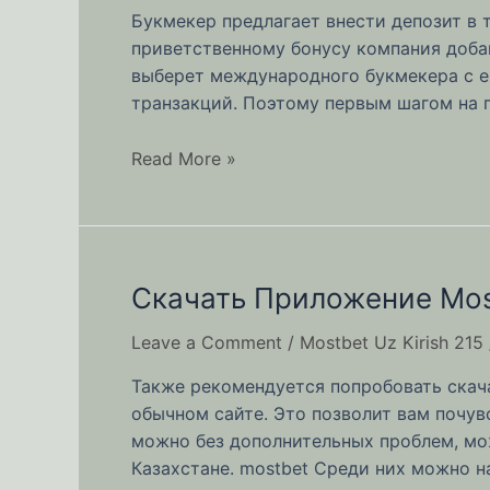
Uz
Букмекер предлагает внести депозит в т
Registratsiya
приветственному бонусу компания добав
Va
выберет международного букмекера с 
Apk
транзакций. Поэтому первым шагом на 
Skachat
Qilis
Read More »
Скачать
Скачать Приложение Most
Приложение
Leave a Comment
/
Mostbet Uz Kirish 215
Mostbet
Для
Также рекомендуется попробовать скача
Android
обычном сайте. Это позволит вам почув
Apk
можно без дополнительных проблем, мо
И
Казахстане. mostbet Среди них можно н
Ios