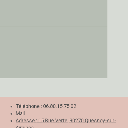
Téléphone : 06.80.15.75.02
Mail
Adresse : 15 Rue Verte, 80270 Quesnoy-sur-
Airaines