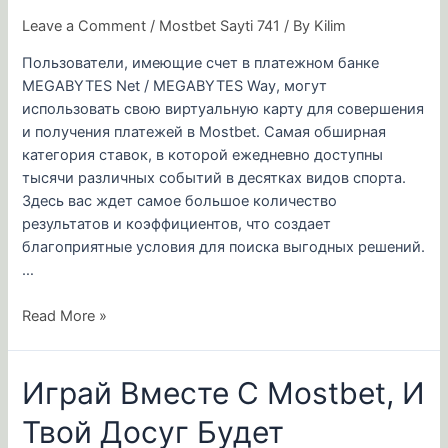
Андроид
Leave a Comment
/
Mostbet Sayti 741
/ By
Kilim
Apk
И
Пользователи, имеющие счет в платежном банке
Ios:
MEGABYTES Net / MEGABYTES Way, могут
Обзор
использовать свою виртуальную карту для совершения
Букмеке
и получения платежей в Mostbet. Самая обширная
категория ставок, в которой ежедневно доступны
тысячи различных событий в десятках видов спорта.
Здесь вас ждет самое большое количество
результатов и коэффициентов, что создает
благоприятные условия для поиска выгодных решений.
…
Read More »
Играй
Играй Вместе С Mostbet, И
Вместе
Твой Досуг Будет
С