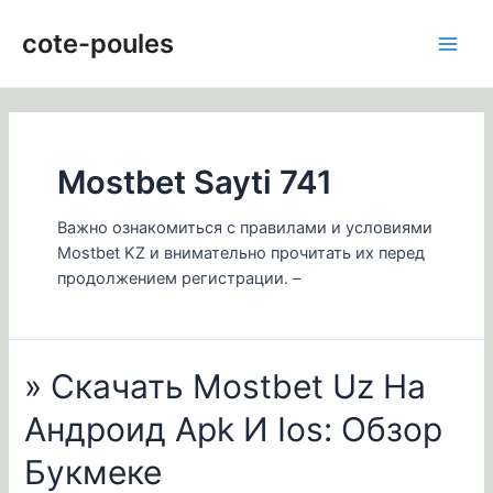
Skip
Main
to
cote-poules
Men
content
Mostbet Sayti 741
Важно ознакомиться с правилами и условиями
Mostbet KZ и внимательно прочитать их перед
продолжением регистрации. –
»
» Скачать Mostbet Uz На
Скачать
Андроид Apk И Ios: Обзор
Mostbet
Uz
Букмеке
На