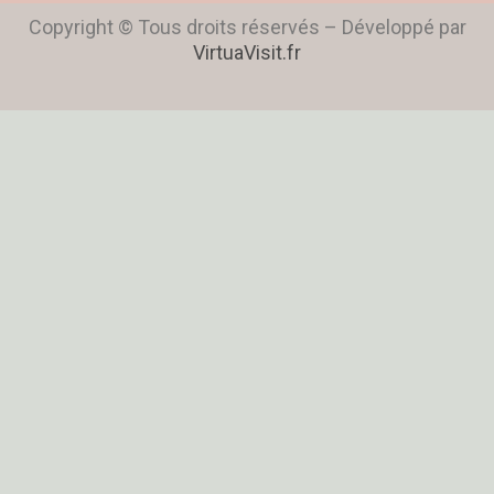
Copyright © Tous droits réservés – Développé par
VirtuaVisit.fr