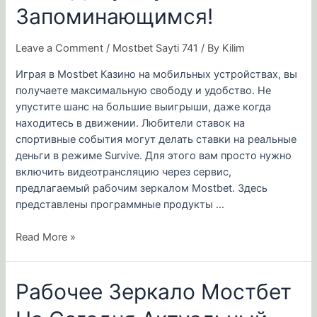
Mostbet,
Запоминающимся!
И
Твой
Leave a Comment
/
Mostbet Sayti 741
/ By
Kilim
Досуг
Будет
Играя в Mostbet Казино на мобильных устройствах, вы
Запоминающимся!
получаете максимальную свободу и удобство. Не
упустите шанс на большие выигрыши, даже когда
находитесь в движении. Любители ставок на
спортивные события могут делать ставки на реальные
деньги в режиме Survive. Для этого вам просто нужно
включить видеотрансляцию через сервис,
предлагаемый рабочим зеркалом Mostbet. Здесь
представлены программные продукты …
Read More »
Рабочее
Рабочее Зеркало Мостбет
Зеркало
Мостбет