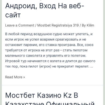
Казахстан,
Андроид, Вход На веб-
Скачать
На
сайт
Андроид,
Вход
Leave a Comment
/
Mostbet Registratsiya 319
/ By
Kilim
На
веб-
В любой период воздушное судно может улететь, и
сайт
если игрок не успел вовремя среагировать и не
остановит парение, его ставка проиграна. Все, союз
требуется от игрока на этот раз – стать пилотом
маленького самолета и управлять его полетом.
Игровой тур начинается с взлета и длится до самого
тех пор, пока пилот (игрок) не прекратит перелет. …
Read More »
Мостбет
Мостбет Казино Kz В
Казино
Казахстане Официальный
Kz