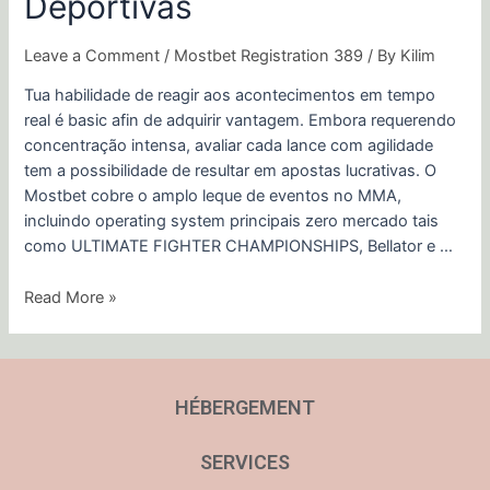
Deportivas
Casino
Online
Leave a Comment
/
Mostbet Registration 389
/ By
Kilim
Apuestas
Deportivas
Tua habilidade de reagir aos acontecimentos em tempo
real é basic afin de adquirir vantagem. Embora requerendo
concentração intensa, avaliar cada lance com agilidade
tem a possibilidade de resultar em apostas lucrativas. O
Mostbet cobre o amplo leque de eventos no MMA,
incluindo operating system principais zero mercado tais
como ULTIMATE FIGHTER CHAMPIONSHIPS, Bellator e …
Read More »
HÉBERGEMENT
SERVICES