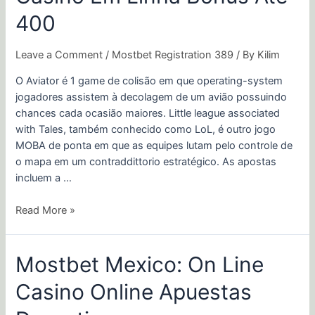
E
400
Casino
Em
Leave a Comment
/
Mostbet Registration 389
/ By
Kilim
Linha
Bónus
O Aviator é 1 game de colisão em que operating-system
Até
jogadores assistem à decolagem de um avião possuindo
400
chances cada ocasião maiores. Little league associated
with Tales, também conhecido como LoL, é outro jogo
MOBA de ponta em que as equipes lutam pelo controle de
o mapa em um contraddittorio estratégico. As apostas
incluem a …
Read More »
Mostbet
Mostbet Mexico: On Line
Mexico:
Casino Online Apuestas
On
Line