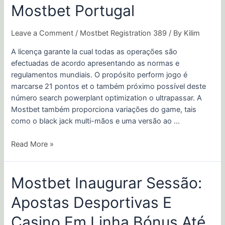
Efectivo
Mostbet Portugal
De
Uma
Leave a Comment
/
Mostbet Registration 389
/ By
Kilim
Plataforma
Mostbet
A licença garante la cual todas as operações são
Portugal
efectuadas de acordo apresentando as normas e
regulamentos mundiais. O propósito perform jogo é
marcarse 21 pontos et o também próximo possível deste
número search powerplant optimization o ultrapassar. A
Mostbet também proporciona variações do game, tais
como o black jack multi-mãos e uma versão ao …
Read More »
Mostbet
Mostbet Inaugurar Sessão:
Inaugurar
Apostas Desportivas E
Sessão:
Apostas
Casino Em Linha Bónus Até
Desportivas