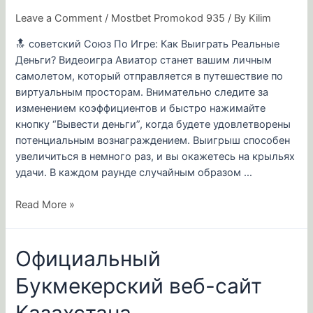
В
Leave a Comment
/
Mostbet Promokod 935
/ By
Kilim
Игре
Авиатор
🔝 советский Союз По Игре: Как Выиграть Реальные
В
Деньги? Видеоигра Авиатор станет вашим личным
Казино
самолетом, который отправляется в путешествие по
Mostbet
виртуальным просторам. Внимательно следите за
изменением коэффициентов и быстро нажимайте
кнопку “Вывести деньги”, когда будете удовлетворены
потенциальным вознаграждением. Выигрыш способен
увеличиться в немного раз, и вы окажетесь на крыльях
удачи. В каждом раунде случайным образом …
Read More »
Официальный
Официальный
Букмекерский
Букмекерский веб-сайт
веб-
сайт
Казахстана