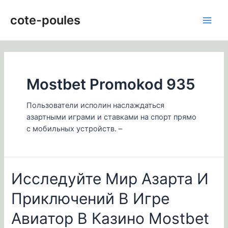
Skip
Main
to
cote-poules
Men
content
Mostbet Promokod 935
Пользователи исполин наслаждаться
азартными играми и ставками на спорт прямо
с мобильных устройств. –
Исследуйте
Исследуйте Мир Азарта И
Мир
Приключений В Игре
Азарта
И
Авиатор В Казино Mostbet
Приключений