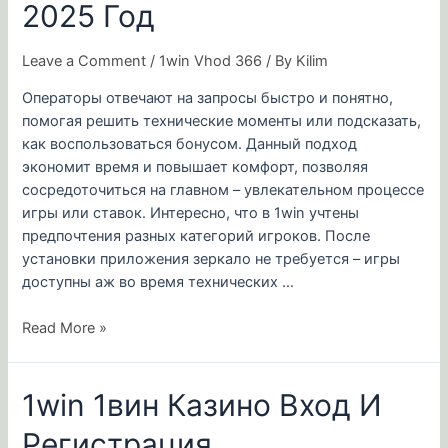
2025 Год
В
России
Leave a Comment
/
1win Vhod 366
/ By
Kilim
На
2025
Операторы отвечают на запросы быстро и понятно,
Год
помогая решить технические моменты или подсказать,
как воспользоваться бонусом. Данный подход
экономит время и повышает комфорт, позволяя
сосредоточиться на главном – увлекательном процессе
игры или ставок. Интересно, что в 1win учтены
предпочтения разных категорий игроков. После
установки приложения зеркало не требуется – игры
доступны аж во время технических …
Read More »
1win
1win 1вин Казино Вход И
1вин
Регистрация
Казино