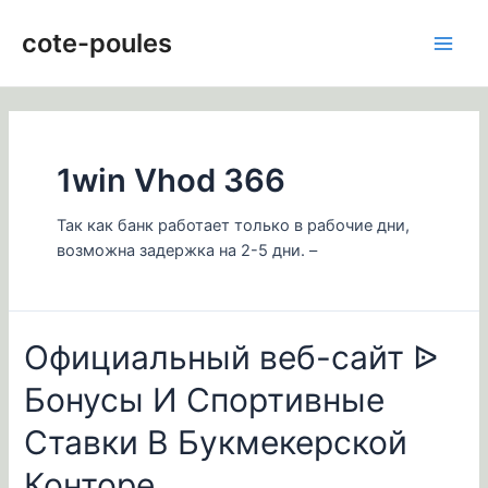
Skip
Main
to
cote-poules
Men
content
1win Vhod 366
Так как банк работает только в рабочие дни,
возможна задержка на 2-5 дни. –
Официальный
Официальный веб-сайт ᐉ
веб-
Бонусы И Спортивные
сайт
ᐉ
Ставки В Букмекерской
Бонусы
И
Конторе