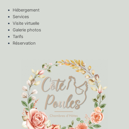
Hébergement
Services
Visite virtuelle
Galerie photos
Tarifs
Réservation