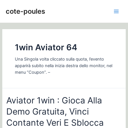
Skip
Main
to
cote-poules
Men
content
1win Aviator 64
Una Singola volta cliccato sulla quota, l’evento
apparirà subito nella inizia destra dello monitor, nel
menu “Coupon”. –
Aviator
Aviator 1win ️: Gioca Alla
1win
Demo Gratuita, Vinci
️:
Gioca
Contante Veri E Sblocca
Alla