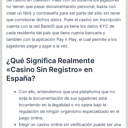
del casino en cuestión. Pues con su sistema los jugadores
no tienen que pasar documentación personal, basta con
crear un Nick y contraseña para ser parte del sitio sin tener
que corroborar dichos datos. Pues el casino sin inscripción
cuenta con la red BankID que ya tiene los datos KYC de
cada residente del país que tiene cuenta bancaria y
también con la aplicación Pay n Play, el cual permite a los
jugadores pagar y jugar a la vez.
¿Qué Significa Realmente
«Casino Sin Registro» en
España?
Con ello, entendemos que una plataforma que no
exija la documentación de sus jugadores está
incurriendo en la ilegalidad o no opera bajo la
regulación de ningún organismo especializado en el
juego online.
Elegir un casino online sin verificación puede ser una