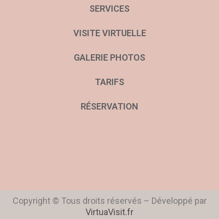
SERVICES
VISITE VIRTUELLE
GALERIE PHOTOS
TARIFS
RÉSERVATION
Copyright © Tous droits réservés – Développé par
VirtuaVisit.fr