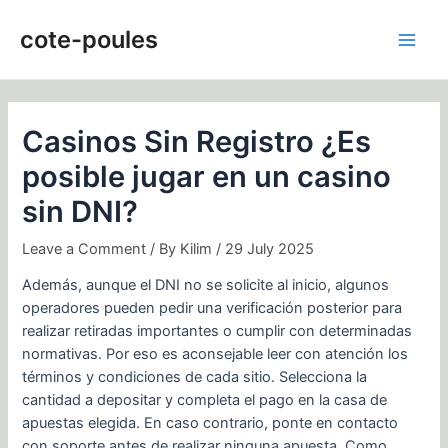
Skip
Post
Main
to
navigation
cote-poules
Men
content
Casinos Sin Registro ¿Es
posible jugar en un casino
sin DNI?
Leave a Comment
/ By
Kilim
/
29 July 2025
Además, aunque el DNI no se solicite al inicio, algunos
operadores pueden pedir una verificación posterior para
realizar retiradas importantes o cumplir con determinadas
normativas. Por eso es aconsejable leer con atención los
términos y condiciones de cada sitio. Selecciona la
cantidad a depositar y completa el pago en la casa de
apuestas elegida. En caso contrario, ponte en contacto
con soporte antes de realizar ninguna apuesta. Como