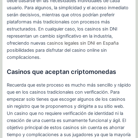
debe basarse en las necesidades individuales de cada
usuario. Para algunos, la simplicidad y el acceso inmediato
serán decisivos, mientras que otros podrían preferir
plataformas más tradicionales con procesos más
estructurados. En cualquier caso, los casinos sin DNI
representan un cambio significativo en la industria,
ofreciendo nuevas
casinos legales sin DNI en España
posibilidades para disfrutar del casino online sin
complicaciones.
Casinos que aceptan criptomonedas
Recuerda que este proceso es mucho más sencillo y rápido
que en los casinos tradicionales con verificación. Para
empezar solo tienes que escoger algunos de los casinos
sin registro que te proponemos y dirigirte a su sitio web.
Un casino que no requiere verificación de identidad ni la
creación de una cuenta es sumamente funcional y ágil. El
objetivo principal de estos casinos sin cuenta es ahorrar
tiempo y complicaciones a sus jugadores ya que la mayoría