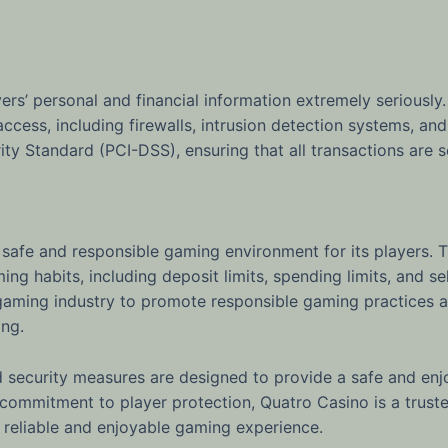
yers’ personal and financial information extremely seriously
ccess, including firewalls, intrusion detection systems, an
ty Standard (PCI-DSS), ensuring that all transactions are 
safe and responsible gaming environment for its players. T
ng habits, including deposit limits, spending limits, and s
e gaming industry to promote responsible gaming practices
ing.
nd security measures are designed to provide a safe and enj
commitment to player protection, Quatro Casino is a truste
a reliable and enjoyable gaming experience.