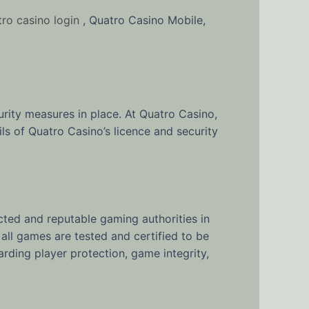
ro casino login
, Quatro Casino Mobile,
urity measures in place. At Quatro Casino,
ails of Quatro Casino’s licence and security
ted and reputable gaming authorities in
 all games are tested and certified to be
rding player protection, game integrity,