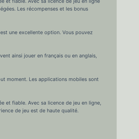
 et fiable. Avec sa licence de jeu en ligne
otégées. Les récompenses et les bonus
o est une excellente option. Vous pouvez
nt ainsi jouer en français ou en anglais,
out moment. Les applications mobiles sont
 et fiable. Avec sa licence de jeu en ligne,
ience de jeu est de haute qualité.