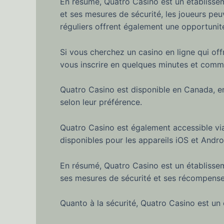
En résumé, Quatro Casino est un établisseme
et ses mesures de sécurité, les joueurs pe
réguliers offrent également une opportunité
Si vous cherchez un casino en ligne qui off
vous inscrire en quelques minutes et com
Quatro Casino est disponible en Canada, en
selon leur préférence.
Quatro Casino est également accessible via
disponibles pour les appareils iOS et Andro
En résumé, Quatro Casino est un établisseme
ses mesures de sécurité et ses récompenses 
Quanto à la sécurité, Quatro Casino est un 