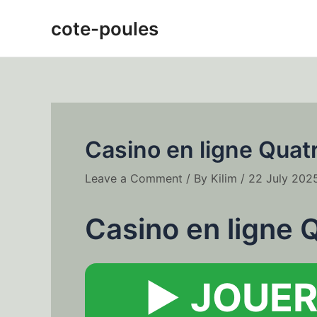
Skip
Post
cote-poules
to
navigation
content
Casino en ligne Quatr
Leave a Comment
/ By
Kilim
/
22 July 202
Casino en ligne Q
▶️ JOUE