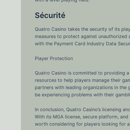
Sécurité
Quatro Casino takes the security of its pla
measures to protect against unauthorized a
with the Payment Card Industry Data Securi
Player Protection
Quatro Casino is committed to providing a 
resources to help players manage their gami
partners with leading organizations in th
be experiencing problems with their gambl
In conclusion, Quatro Casino’s licensing a
With its MGA license, secure platform, and 
worth considering for players looking for 