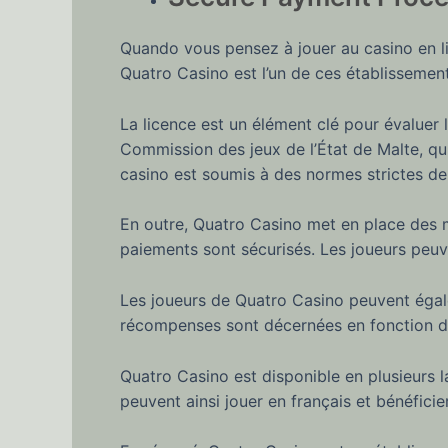
Quando vous pensez à jouer au casino en lign
Quatro Casino est l’un de ces établissemen
La licence est un élément clé pour évaluer l
Commission des jeux de l’État de Malte, qu
casino est soumis à des normes strictes de
En outre, Quatro Casino met en place des 
paiements sont sécurisés. Les joueurs peuv
Les joueurs de Quatro Casino peuvent égale
récompenses sont décernées en fonction de
Quatro Casino est disponible en plusieurs la
peuvent ainsi jouer en français et bénéfic