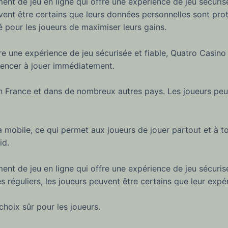
nt de jeu en ligne qui offre une expérience de jeu sécurisée
uvent être certains que leurs données personnelles sont pr
 pour les joueurs de maximiser leurs gains.
re une expérience de jeu sécurisée et fiable, Quatro Casin
mencer à jouer immédiatement.
 France et dans de nombreux autres pays. Les joueurs peuve
 mobile, ce qui permet aux joueurs de jouer partout et à t
id.
nt de jeu en ligne qui offre une expérience de jeu sécurisée
réguliers, les joueurs peuvent être certains que leur expér
choix sûr pour les joueurs.