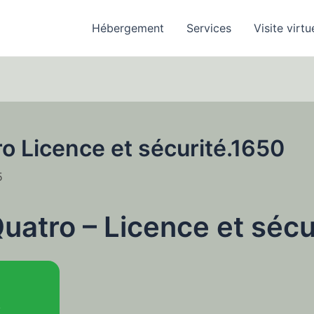
Hébergement
Services
Visite virtu
o Licence et sécurité.1650
5
uatro – Licence et sécu
R