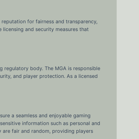
 reputation for fairness and transparency,
he licensing and security measures that
g regulatory body. The MGA is responsible
urity, and player protection. As a licensed
 ensure a seamless and enjoyable gaming
sensitive information such as personal and
y are fair and random, providing players