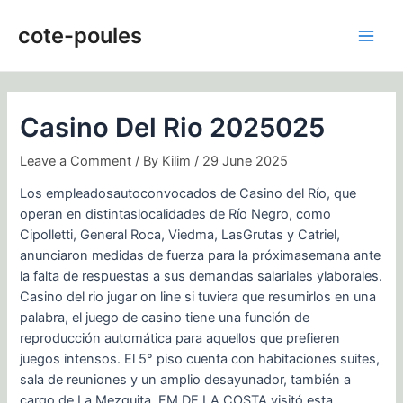
Skip
Post
Main
to
navigation
cote-poules
Men
content
Casino Del Rio 2025025
Leave a Comment
/ By
Kilim
/
29 June 2025
Los empleadosautoconvocados de Casino del Río, que
operan en distintaslocalidades de Río Negro, como
Cipolletti, General Roca, Viedma, LasGrutas y Catriel,
anunciaron medidas de fuerza para la próximasemana ante
la falta de respuestas a sus demandas salariales ylaborales.
Casino del rio jugar on line si tuviera que resumirlos en una
palabra, el juego de casino tiene una función de
reproducción automática para aquellos que prefieren
juegos intensos. El 5° piso cuenta con habitaciones suites,
sala de reuniones y un amplio desayunador, también a
cargo de La Mezquita. FM DE LA COSTA visitó esta