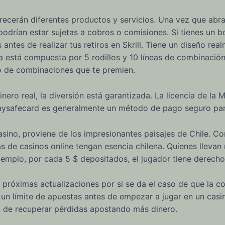
 ofrecerán diferentes productos y servicios. Una vez que abr
podrían estar sujetas a cobros o comisiones. Si tienes un b
antes de realizar tus retiros en Skrill. Tiene un diseño rea
a está compuesta por 5 rodillos y 10 líneas de combinació
o de combinaciones que te premien.
nero real, la diversión está garantizada. La licencia de la 
 Paysafecard es generalmente un método de pago seguro par
casino, proviene de los impresionantes paisajes de Chile. Co
ías de casinos online tengan esencia chilena. Quienes llev
jemplo, por cada 5 $ depositados, el jugador tiene derecho 
 a próximas actualizaciones por si se da el caso de que la
 un límite de apuestas antes de empezar a jugar en un casi
n de recuperar pérdidas apostando más dinero.