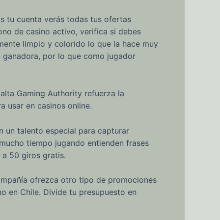
as tu cuenta verás todas tus ofertas
ono de casino activo, verifica si debes
lmente limpio y colorido lo que la hace muy
n ganadora, por lo que como jugador
Malta Gaming Authority refuerza la
a usar en casinos online.
n un talento especial para capturar
an mucho tiempo jugando entienden frases
a 50 giros gratis.
 compañía ofrezca otro tipo de promociones
no en Chile. Divide tu presupuesto en