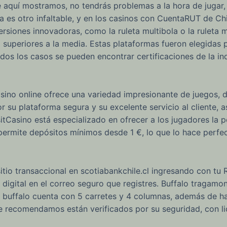
e aquí mostramos, no tendrás problemas a la hora de juga
ta es otro infaltable, y en los casinos con CuentaRUT de Ch
rsiones innovadoras, como la ruleta multibola o la ruleta m
 superiores a la media. Estas plataformas fueron elegidas 
s los casos se pueden encontrar certificaciones de la indu
ino online ofrece una variedad impresionante de juegos, d
 su plataforma segura y su excelente servicio al cliente,
Casino está especializado en ofrecer a los jugadores la p
permite depósitos mínimos desde 1 €, lo que lo hace perfe
sitio transaccional en scotiabankchile.cl ingresando con tu
digital en el correo seguro que registres. Buffalo tragamo
de buffalo cuenta con 5 carretes y 4 columnas, además de has
e recomendamos están verificados por su seguridad, con lic