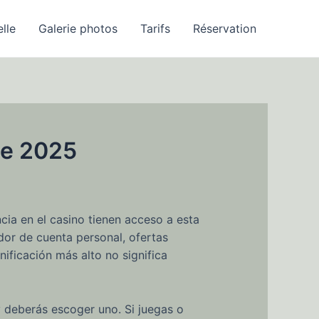
elle
Galerie photos
Tarifs
Réservation
le 2025
cia en el casino tienen acceso a esta
dor de cuenta personal, ofertas
ificación más alto no significa
y deberás escoger uno. Si juegas o