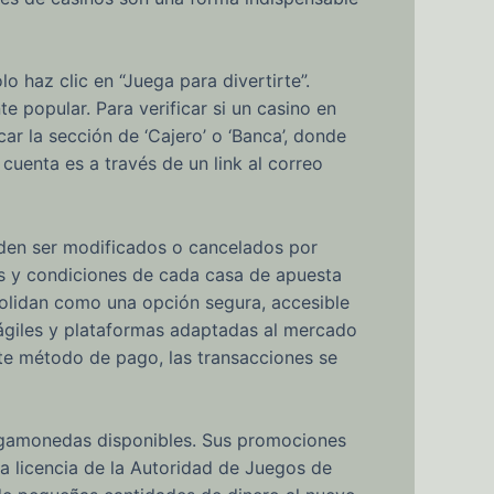
lo haz clic en “Juega para divertirte”.
popular. Para verificar si un casino en
ar la sección de ‘Cajero’ o ‘Banca’, donde
 cuenta es a través de un link al correo
ueden ser modificados o cancelados por
os y condiciones de cada casa de apuesta
solidan como una opción segura, accesible
ágiles y plataformas adaptadas al mercado
este método de pago, las transacciones se
ragamonedas disponibles. Sus promociones
a licencia de la Autoridad de Juegos de