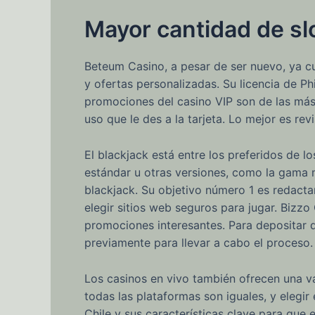
Mayor cantidad de sl
Beteum Casino, a pesar de ser nuevo, ya c
y ofertas personalizadas. Su licencia de 
promociones del casino VIP son de las más
uso que le des a la tarjeta. Lo mejor es rev
El blackjack está entre los preferidos de 
estándar u otras versiones, como la gama 
blackjack. Su objetivo número 1 es redacta
elegir sitios web seguros para jugar. Biz
promociones interesantes. Para depositar de
previamente para llevar a cabo el proceso.
Los casinos en vivo también ofrecen una va
todas las plataformas son iguales, y elegir
Chile y sus características clave para que