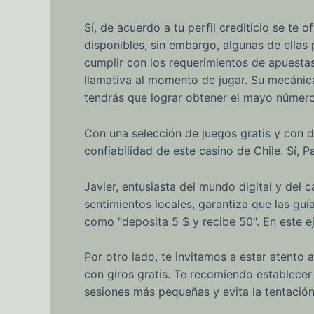
Sí, de acuerdo a tu perfil crediticio se te
disponibles, sin embargo, algunas de ellas 
cumplir con los requerimientos de apuestas 
llamativa al momento de jugar. Su mecánic
tendrás que lograr obtener el mayo númer
Con una selección de juegos gratis y con di
confiabilidad de este casino de Chile. Sí,
Javier, entusiasta del mundo digital y del 
sentimientos locales, garantiza que las gu
como "deposita 5 $ y recibe 50". En este e
Por otro lado, te invitamos a estar atento
con giros gratis. Te recomiendo establecer
sesiones más pequeñas y evita la tentació