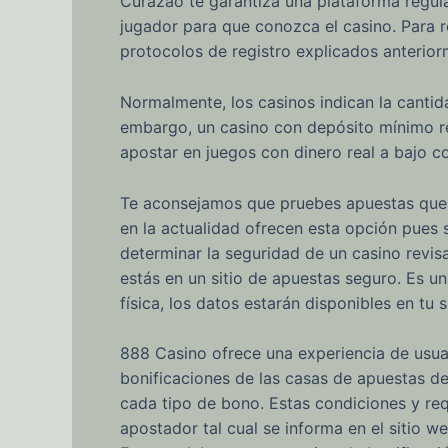
Curazao te garantiza una plataforma regul
jugador para que conozca el casino. Para r
protocolos de registro explicados anterior
Normalmente, los casinos indican la cantid
embargo, un casino con depósito mínimo re
apostar en juegos con dinero real a bajo c
Te aconsejamos que pruebes apuestas que c
en la actualidad ofrecen esta opción pues
determinar la seguridad de un casino revi
estás en un sitio de apuestas seguro. Es un
física, los datos estarán disponibles en tu 
888 Casino ofrece una experiencia de usua
bonificaciones de las casas de apuestas de
cada tipo de bono. Estas condiciones y req
apostador tal cual se informa en el sitio