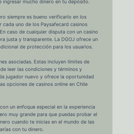
e ingresar mucho dinero en tu depósito.
ro siempre es bueno verificarlo en los
r cada uno de los Paysafecard casinos
 En caso de cualquier disputa con un casino
ra justa y transparente. La DGOJ ofrece un
dicional de protección para los usuarios.
es asociadas. Estas incluyen límites de
de leer las condiciones y términos y
ada jugador nuevo y ofrece la oportunidad
has opciones de casinos online en Chile
con un enfoque especial en la experiencia
ero muy grande para que puedas probar el
nero cuando te inicias en el mundo de las
rías con tu dinero.