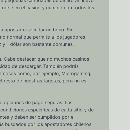
de pequeñas cantidades de dinero al nuevo
trarse en el casino y cumplir con todos los
 apostar o solicitar un bono. Sin
no normal que permite a los jugadores
 2 y 1 dólar son bastante comunes.
os. Cabe destacar que no muchos casinos
esidad de descargar. También podrás
s famosos como, por ejemplo, Microgaming,
l resto de nuestras tarjetas, pero no es
de opciones de pago seguras. Las
 condiciones específicas de cada sitio y de
entes y deben ser cumplidos por el
ás buscados por los apostadores chilenos.