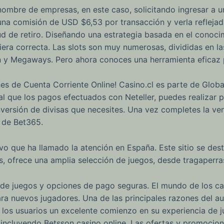
nombre de empresas, en este caso, solicitando ingresar a u
 una comisión de USD $6,53 por transacción y verla refleja
tud de retiro. Diseñando una estrategia basada en el conoci
iera correcta. Las slots son muy numerosas, divididas en l
n y Megaways. Pero ahora conoces una herramienta eficaz p
es de Cuenta Corriente Online! Casino.cl es parte de Global
l que los pagos efectuados con Neteller, puedes realizar 
versión de divisas que necesites. Una vez completes la ven
o de Bet365.
vo que ha llamado la atención en España. Este sitio se de
 ofrece una amplia selección de juegos, desde tragaperras 
de juegos y opciones de pago seguras. El mundo de los cas
ara nuevos jugadores. Una de las principales razones del a
 los usuarios un excelente comienzo en su experiencia de 
 incluyendo Betsson casino online. Las ofertas y promocio