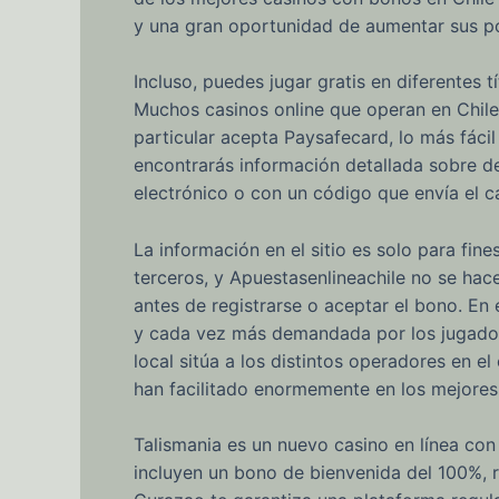
y una gran oportunidad de aumentar sus po
Incluso, puedes jugar gratis en diferentes t
Muchos casinos online que operan en Chile
particular acepta Paysafecard, lo más fácil
encontrarás información detallada sobre dep
electrónico o con un código que envía el 
La información en el sitio es solo para fi
terceros, y Apuestasenlineachile no se hac
antes de registrarse o aceptar el bono. E
y cada vez más demandada por los jugador
local sitúa a los distintos operadores en e
han facilitado enormemente en los mejores 
Talismania es un nuevo casino en línea co
incluyen un bono de bienvenida del 100%, 