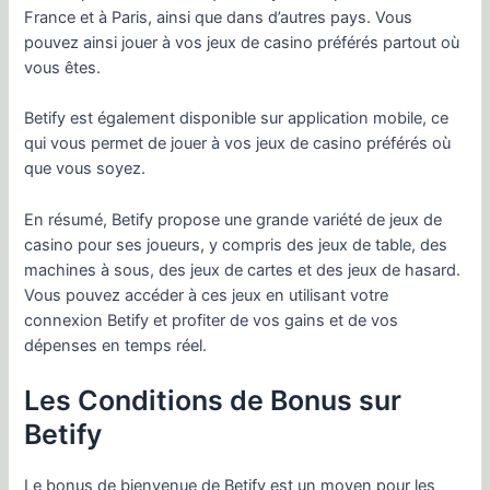
France et à Paris, ainsi que dans d’autres pays. Vous
pouvez ainsi jouer à vos jeux de casino préférés partout où
vous êtes.
Betify est également disponible sur application mobile, ce
qui vous permet de jouer à vos jeux de casino préférés où
que vous soyez.
En résumé, Betify propose une grande variété de jeux de
casino pour ses joueurs, y compris des jeux de table, des
machines à sous, des jeux de cartes et des jeux de hasard.
Vous pouvez accéder à ces jeux en utilisant votre
connexion Betify et profiter de vos gains et de vos
dépenses en temps réel.
Les Conditions de Bonus sur
Betify
Le bonus de bienvenue de Betify est un moyen pour les