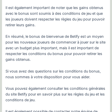
Il est également important de noter que les gains obtenus
avec le bonus sont soumis à des conditions de jeu et que
les joueurs doivent respecter les règles du jeu pour pouvoir
retirer leurs gains.
En résumé, le bonus de bienvenue de Betify est un moyen
pour les nouveaux joueurs de commencer à jouer sur le site
avec un budget plus important, mais il est important de
respecter les conditions du bonus pour pouvoir retirer les
gains obtenus.
Si vous avez des questions sur les conditions du bonus,
nous sommes à votre disposition pour vous aider.
Vous pouvez également consulter les conditions générales
du site Betify pour en savoir plus sur les règles du jeu et les
conditions de jeu.
Il est également possible de contacter notre équipe de