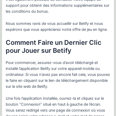
support pour obtenir des informations supplémentaires sur
les conditions du bonus.
Nous sommes ravis de vous accueillir sur Betify et nous
espérons que vous apprécierez notre offre de jeu en ligne.
Comment Faire un Dernier Clic
pour Jouer sur Betify
Pour commencer, assurez-vous d’avoir téléchargé et
installé l’application Betify sur votre appareil mobile ou
ordinateur. Si vous n’avez pas encore fait cela, vous pouvez
le faire en cliquant sur le lien de téléchargement disponible
sur le site web de Betify.
Une fois l’application installée, ouvrez-la et cliquez sur le
bouton “Connexion” situé en haut à gauche de l’écran.
Vous serez redirigé vers une page de connexion où vous