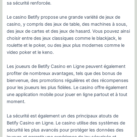
sa sécurité renforcée.
Le casino Betify propose une grande variété de jeux de
casino, y compris des jeux de table, des machines à sous,
des jeux de cartes et des jeux de hasard. Vous pouvez ainsi
choisir entre des jeux classiques comme le blackjack, le
roulette et le poker, ou des jeux plus modernes comme le
video poker et le keno.
Les joueurs de Betify Casino en Ligne peuvent également
profiter de nombreux avantages, tels que des bonus de
bienvenue, des promotions régulières et des récompenses
pour les joueurs les plus fidèles. Le casino offre également
une application mobile pour jouer en ligne partout et à tout
moment.
La sécurité est également un des principaux atouts de
Betify Casino en Ligne. Le casino utilise des systèmes de
sécurité les plus avancés pour protéger les données des
joueurs et garantir une expérience de jeu sécurisée et