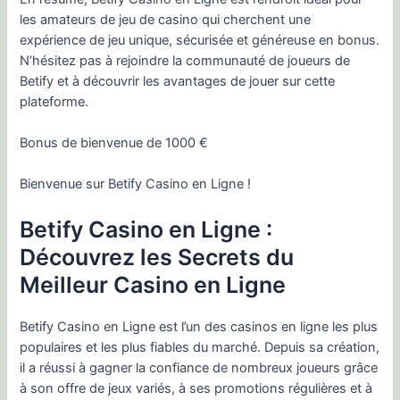
les amateurs de jeu de casino qui cherchent une
expérience de jeu unique, sécurisée et généreuse en bonus.
N’hésitez pas à rejoindre la communauté de joueurs de
Betify et à découvrir les avantages de jouer sur cette
plateforme.
Bonus de bienvenue de 1000 €
Bienvenue sur Betify Casino en Ligne !
Betify Casino en Ligne :
Découvrez les Secrets du
Meilleur Casino en Ligne
Betify Casino en Ligne est l’un des casinos en ligne les plus
populaires et les plus fiables du marché. Depuis sa création,
il a réussi à gagner la confiance de nombreux joueurs grâce
à son offre de jeux variés, à ses promotions régulières et à