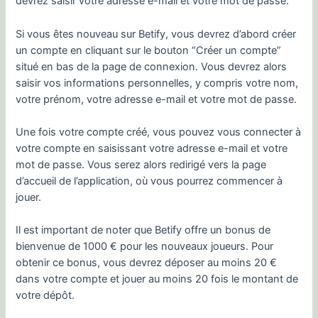
devrez saisir votre adresse e-mail et votre mot de passe.
Si vous êtes nouveau sur Betify, vous devrez d’abord créer
un compte en cliquant sur le bouton “Créer un compte”
situé en bas de la page de connexion. Vous devrez alors
saisir vos informations personnelles, y compris votre nom,
votre prénom, votre adresse e-mail et votre mot de passe.
Une fois votre compte créé, vous pouvez vous connecter à
votre compte en saisissant votre adresse e-mail et votre
mot de passe. Vous serez alors redirigé vers la page
d’accueil de l’application, où vous pourrez commencer à
jouer.
Il est important de noter que Betify offre un bonus de
bienvenue de 1000 € pour les nouveaux joueurs. Pour
obtenir ce bonus, vous devrez déposer au moins 20 €
dans votre compte et jouer au moins 20 fois le montant de
votre dépôt.