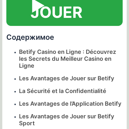
▶️
JOUER
Содержимое
Betify Casino en Ligne : Découvrez
les Secrets du Meilleur Casino en
Ligne
Les Avantages de Jouer sur Betify
La Sécurité et la Confidentialité
Les Avantages de l’Application Betify
Les Avantages de Jouer sur Betify
Sport