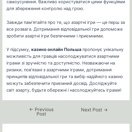
самоусунення. Важливо користуватися цими функціями
для збереження контролю над грою.
Завжди пам’ятайте про те, що азартні ігри — це перш за
все розвага. Дотримання відповідальної гри допоможе
зробити азартні ігри безпечними і приємними.
У підсумку,
казино онлайн Польша
пропонує унікальну
можливість для гравців насолоджуватися азартними
іграми зі зручністю та доступністю. Незважаючи на
ризики, пов’язані з азартними іграми, дотримання
принципів відповідальної гри та вибір надійного казино
можуть забезпечити приємний досвід. Досліджуйте
світ азарту, будьте обережні і насолоджуйтесь іграми!
←
Previous
Next Post
→
Post