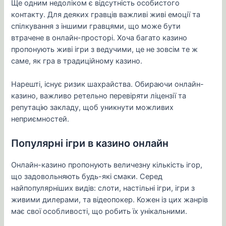
Ще одним недоліком є відсутність особистого
контакту. Для деяких гравців важливі живі емоції та
спілкування з іншими гравцями, що може бути
втрачене в онлайн-просторі. Хоча багато казино
пропонують живі ігри з ведучими, це не зовсім те ж
саме, як гра в традиційному казино.
Нарешті, існує ризик шахрайства. Обираючи онлайн-
казино, важливо ретельно перевіряти ліцензії та
репутацію закладу, щоб уникнути можливих
неприємностей.
Популярні ігри в казино онлайн
Онлайн-казино пропонують величезну кількість ігор,
що задовольняють будь-які смаки. Серед
найпопулярніших видів: слоти, настільні ігри, ігри з
живими дилерами, та відеопокер. Кожен із цих жанрів
має свої особливості, що робить їх унікальними.