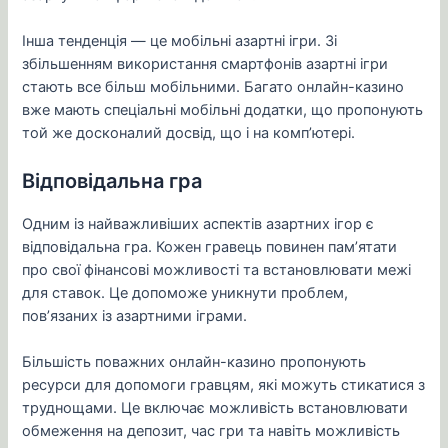
Інша тенденція — це мобільні азартні ігри. Зі
збільшенням використання смартфонів азартні ігри
стають все більш мобільними. Багато онлайн-казино
вже мають спеціальні мобільні додатки, що пропонують
той же досконалий досвід, що і на комп’ютері.
Відповідальна гра
Одним із найважливіших аспектів азартних ігор є
відповідальна гра. Кожен гравець повинен пам’ятати
про свої фінансові можливості та встановлювати межі
для ставок. Це допоможе уникнути проблем,
пов’язаних із азартними іграми.
Більшість поважних онлайн-казино пропонують
ресурси для допомоги гравцям, які можуть стикатися з
труднощами. Це включає можливість встановлювати
обмеження на депозит, час гри та навіть можливість