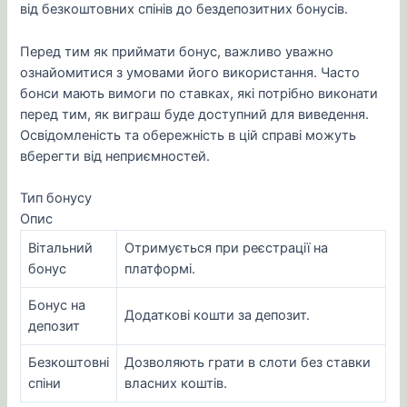
від безкоштовних спінів до бездепозитних бонусів.
Перед тим як приймати бонус, важливо уважно
ознайомитися з умовами його використання. Часто
бонси мають вимоги по ставках, які потрібно виконати
перед тим, як виграш буде доступний для виведення.
Освідомленість та обережність в цій справі можуть
вберегти від неприємностей.
Тип бонусу
Опис
Вітальний
Отримується при реєстрації на
бонус
платформі.
Бонус на
Додаткові кошти за депозит.
депозит
Безкоштовні
Дозволяють грати в слоти без ставки
спіни
власних коштів.