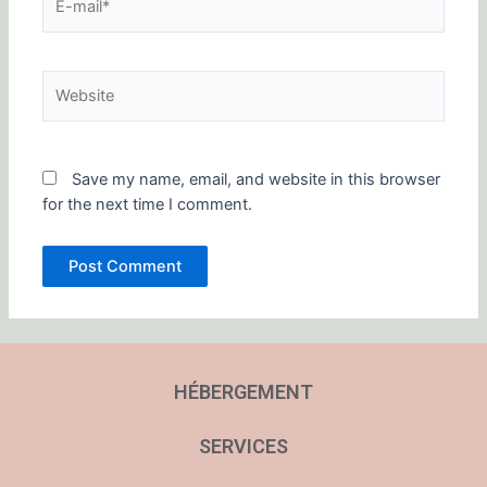
mail*
Website
Save my name, email, and website in this browser
for the next time I comment.
HÉBERGEMENT
SERVICES