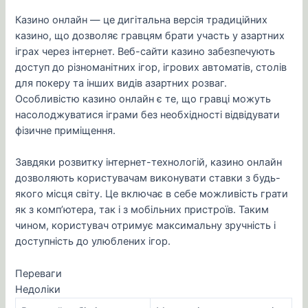
Казино онлайн — це дигітальна версія традиційних
казино, що дозволяє гравцям брати участь у азартних
іграх через інтернет. Веб-сайти казино забезпечують
доступ до різноманітних ігор, ігрових автоматів, столів
для покеру та інших видів азартних розваг.
Особливістю казино онлайн є те, що гравці можуть
насолоджуватися іграми без необхідності відвідувати
фізичне приміщення.
Завдяки розвитку інтернет-технологій, казино онлайн
дозволяють користувачам виконувати ставки з будь-
якого місця світу. Це включає в себе можливість грати
як з комп’ютера, так і з мобільних пристроїв. Таким
чином, користувач отримує максимальну зручність і
доступність до улюблених ігор.
Переваги
Недоліки