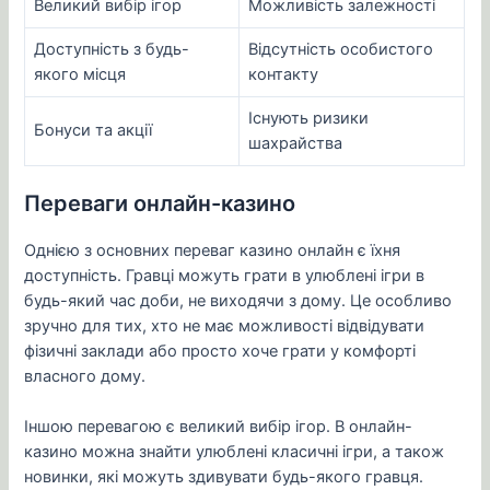
Великий вибір ігор
Можливість залежності
Доступність з будь-
Відсутність особистого
якого місця
контакту
Існують ризики
Бонуси та акції
шахрайства
Переваги онлайн-казино
Однією з основних переваг казино онлайн є їхня
доступність. Гравці можуть грати в улюблені ігри в
будь-який час доби, не виходячи з дому. Це особливо
зручно для тих, хто не має можливості відвідувати
фізичні заклади або просто хоче грати у комфорті
власного дому.
Іншою перевагою є великий вибір ігор. В онлайн-
казино можна знайти улюблені класичні ігри, а також
новинки, які можуть здивувати будь-якого гравця.