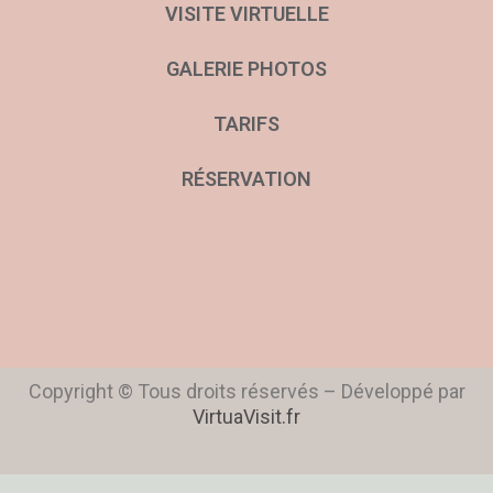
VISITE VIRTUELLE
GALERIE PHOTOS
TARIFS
RÉSERVATION
Copyright © Tous droits réservés – Développé par
VirtuaVisit.fr