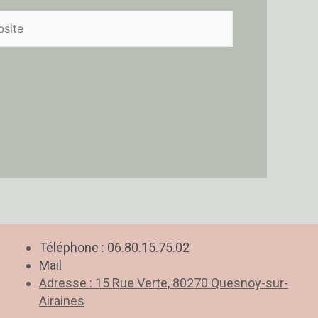
ite
Téléphone : 06.80.15.75.02
Mail
Adresse : 15 Rue Verte, 80270 Quesnoy-sur-
Airaines