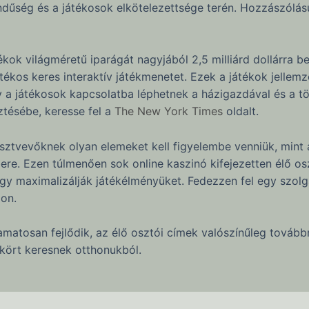
endűség és a játékosok elkötelezettsége terén. Hozzászól
k világméretű iparágát nagyjából 2,5 milliárd dollárra be
kos keres interaktív játékmenetet. Ezek a játékok jellemző
y a játékosok kapcsolatba léphetnek a házigazdával és a tö
ztésébe, keresse fel a
The New York Times
oldalt.
észtvevőknek olyan elemeket kell figyelembe venniük, mint
bere. Ezen túlmenően sok online kaszinó kifejezetten élő os
gy maximalizálják játékélményüket. Fedezzen fel egy szolg
on.
yamatosan fejlődik, az élő osztói címek valószínűleg tová
gkört keresnek otthonukból.