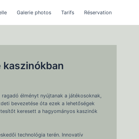
elle
Galerie photos
Tarifs
Réservation
e kaszinókban
al ragadó élményt nyújtanak a játékosoknak,
ezdeti bevezetése óta ezek a lehetőségek
ttesítőt keresett a hagyományos kaszinók
skedői technológia terén. Innovatív