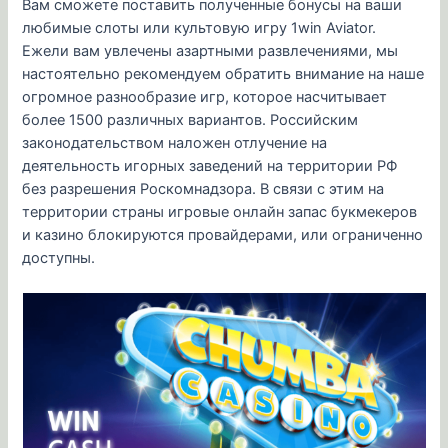
Вам сможете поставить полученные бонусы на ваши
любимые слоты или культовую игру 1win Aviator.
Ежели вам увлечены азартными развлечениями, мы
настоятельно рекомендуем обратить внимание на наше
огромное разнообразие игр, которое насчитывает
более 1500 различных вариантов. Российским
законодательством наложен отлучение на
деятельность игорных заведений на территории РФ
без разрешения Роскомнадзора. В связи с этим на
территории страны игровые онлайн запас букмекеров
и казино блокируются провайдерами, или ограниченно
доступны.