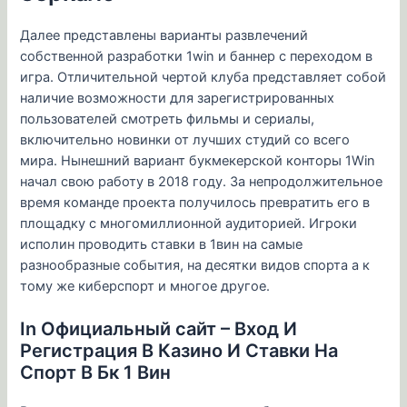
Далее представлены варианты развлечений
собственной разработки 1win и баннер с переходом в
игра. Отличительной чертой клуба представляет собой
наличие возможности для зарегистрированных
пользователей смотреть фильмы и сериалы,
включительно новинки от лучших студий со всего
мира. Нынешний вариант букмекерской конторы 1Win
начал свою работу в 2018 году. За непродолжительное
время команде проекта получилось превратить его в
площадку с многомиллионной аудиторией. Игроки
исполин проводить ставки в 1вин на самые
разнообразные события, на десятки видов спорта а к
тому же киберспорт и многое другое.
In Официальный сайт – Вход И
Регистрация В Казино И Ставки На
Спорт В Бк 1 Вин