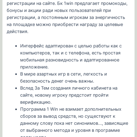
регистрации на сайте. Бк 1win предлагает промокоды,
бонусы и акции ради новых пользователей при
регистрации, а постоянным игрокам за энергичность
на площадке можно приобрести награду за целевые
действия.
Интерфейс адаптирован с целью работы как с
компьютеров, так и с телефона, есть простая
мобильная разновидность и адаптированное
приложение.
В мире азартных игр в сети, легкость и
безопас͏ность денег очень важн͏ы.
Вслед За Тем создания личного кабинета на
сайте, новому игроку предстоит пройти
верификацию.
Программа 1 Win не взимает дополнительных
сборов за вывод средств, но существуют к
данному слову пока нет синонимов…, зависящие
от выбранного метода и уровня в программе