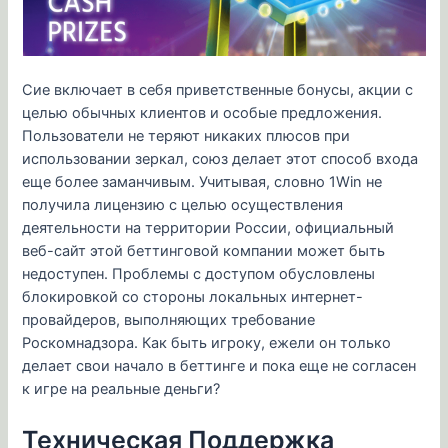
Сие включает в себя приветственные бонусы, акции с
целью обычных клиентов и особые предложения.
Пользователи не͏ теряют никаких плюсов при
использовании зеркал, союз де͏лает этот способ вх͏ода
еще более заманчивым. Учитывая, словно 1Win не
получила лицензию с целью осуществления
деятельности на территории России, официальный
веб-сайт этой беттинговой компании может быть
недоступен. Проблемы с доступом обусловлены
блокировкой со стороны локальных интернет-
провайдеров, выполняющих требование
Роскомнадзора. Как быть игроку, ежели он только
делает свои начало в беттинге и пока еще не согласен
к игре на реальные деньги?
Техническая Поддержка