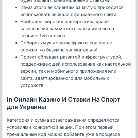
будет забава с минимальными ставками.
Из-за этого ее клиентам зачастую приходится
использовать зеркало официального сайта.
Наиболее широкий альтернатива краш-
развлечений вам можете найти именно на
сервисе 1win казино.
Собирать мультяшные фрукты совсем не
сложно, но безумно увлекательно!
Проект обладает развитой инфраструктурой,
поддерживающей использование как настольной
версии, так и мобильного приложения или
сайта, адаптированного для мобильных
устройств.
In Онлайн Казино И Ставки На Спорт
для Украины
Категория и сумма вознаграждения определяются
условиями конкретной акции. При этом первый
премиальный код можно добавить уже в процессе