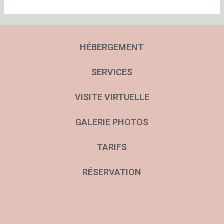
HÉBERGEMENT
SERVICES
VISITE VIRTUELLE
GALERIE PHOTOS
TARIFS
RÉSERVATION