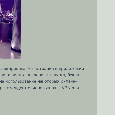
аблокирована. Регистрация в приложении
ри варианта создания аккаунта, буква
на использование некоторых онлайн-
у рекомендуется использовать VPN для