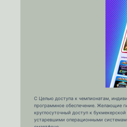
С Целью доступа к чемпионатам, индив
программное обеспечение. Желающие ги
круглосуточный доступ к букмекерской 
устаревшими операционными системами 
смартфоне.