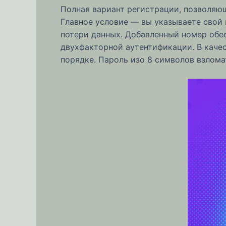
Полная вариант регистрации, позволяю
Главное условие — вы указываете свой 
потери данных. Добавленный номер обе
двухфакторной аутентификации. В каче
порядке. Пароль изо 8 символов взлома