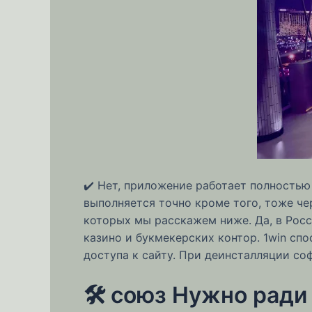
✔️ Нет, приложение работает полностью
выполняется точно кроме того, тоже че
которых мы расскажем ниже. Да, в Рос
казино и букмекерских контор. 1win сп
доступа к сайту. При деинсталляции соф
🛠 союз Нужно ради