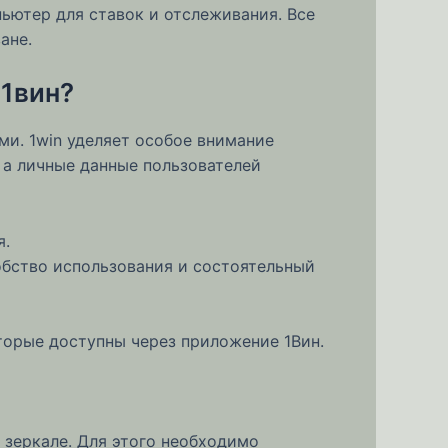
ьютер для ставок и отслеживания. Все
ане.
 1вин?
и. 1win уделяет особое внимание
 а личные данные пользователей
я.
обство использования и состоятельный
торые доступны через приложение 1Вин.
 зеркале. Для этого необходимо