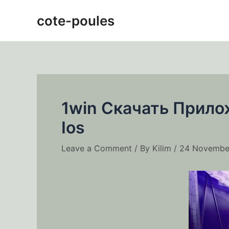
Skip
Post
cote-poules
to
navigation
content
1win Скачать Прило
Ios
Leave a Comment
/ By
Kilim
/
24 Novembe