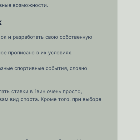
ивные возможности.
к
вок и разработать свою собственную
ое прописано в их условиях.
азные спортивные события, словно
ать ставки в 1вин очень просто,
ам вид спорта. Кроме того, при выборе