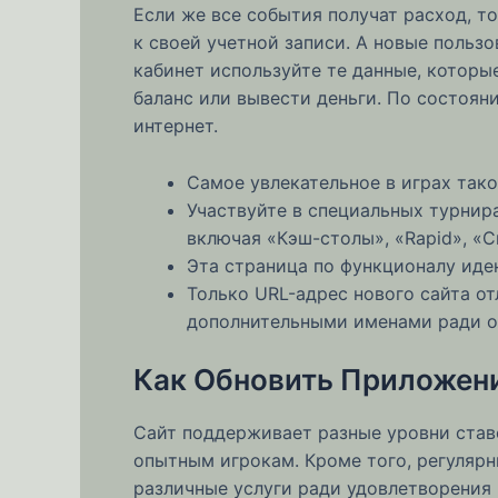
Если же все события получат расход, т
к своей учетной записи. А новые польз
кабинет используйте те данные, которы
баланс или вывести деньги. По состоян
интернет.
Самое увлекательное в играх тако
Участвуйте в специальных турнир
включая «Кэш-столы», «Rapid», «Си
Эта страница по функционалу иде
Только URL-адрес нового сайта от
дополнительными именами ради о
Как Обновить Приложени
Сайт поддерживает разные уровни ставо
опытным игрокам. Кроме того, регулярн
различные услуги ради удовлетворения 