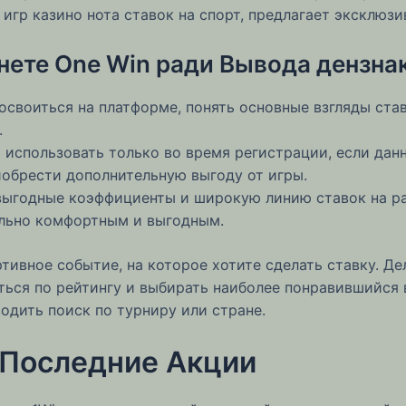
 игр казино нота ставок на спорт, предлагает эксклюз
нете One Win ради Вывода дензна
освоиться на платформе, понять основные взгляды ста
.
использовать только во время регистрации, если данн
иобрести дополнительную выгоду от игры.
 выгодные коэффициенты и широкую линию ставок на р
ально комфортным и выгодным.
ивное событие, на которое хотите сделать ставку. Дел
ься по рейтингу и выбирать наиболее понравившийся в
одить поиск по турниру или стране.
е Последние Акции