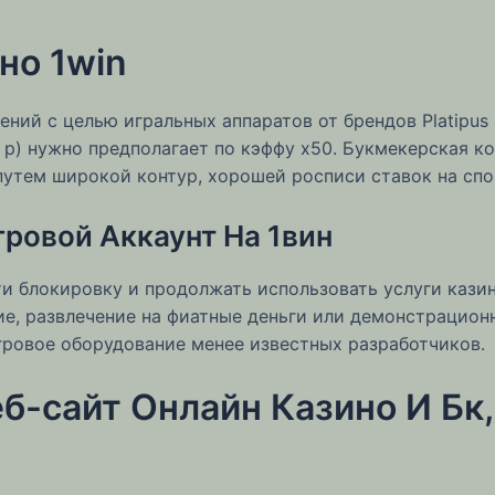
но 1win
ний с целью игральных аппаратов от брендов Platipus
р) нужно предполагает по кэффу х50. Букмекерская кон
м путем широкой контур, хорошей росписи ставок на сп
гровой Аккаунт На 1вин
и блокировку и продолжать использовать услуги кази
ие, развлечение на фиатные деньги или демонстрацио
гровое оборудование менее известных разработчиков.
еб-сайт Онлайн Казино И Бк