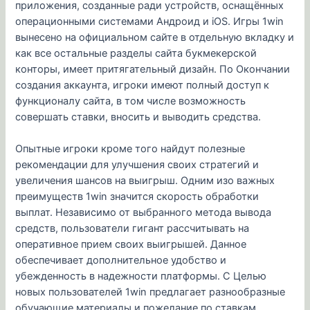
приложения, созданные ради устройств, оснащённых
операционными системами Андроид и iOS. Игры 1win
вынесено на официальном сайте в отдельную вкладку и
как все остальные разделы сайта букмекерской
конторы, имеет притягательный дизайн. По Окончании
создания аккаунта, игроки имеют полный доступ к
функционалу сайта, в том числе возможность
совершать ставки, вносить и выводить средства.
Опытные игроки кроме того найдут полезные
рекомендации для улучшения своих стратегий и
увеличения шансов на выигрыш. Одним изо важных
преимуществ 1win значится скорость обработки
выплат. Независимо от выбранного метода вывода
средств, пользователи гигант рассчитывать на
оперативное прием своих выигрышей. Данное
обеспечивает дополнительное удобство и
убежденность в надежности платформы. С Целью
новых пользователей 1win предлагает разнообразные
обучающие материалы и пожелание по ставкам.