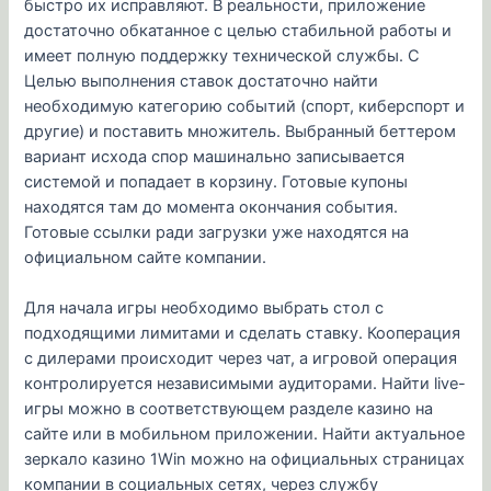
быстро их исправляют. В реальности, приложение
достаточно обкатанное с целью стабильной работы и
имеет полную поддержку технической службы. С
Целью выполнения ставок достаточно найти
необходимую категорию событий (спорт, киберспорт и
другие) и поставить множитель. Выбранный беттером
вариант исхода спор машинально записывается
системой и попадает в корзину. Готовые купоны
находятся там до момента окончания события.
Готовые ссылки ради загрузки уже находятся на
официальном сайте компании.
Для начала игры необходимо выбрать стол с
подходящими лимитами и сделать ставку. Кооперация
с дилерами происходит через чат, а игровой операция
контролируется независимыми аудиторами. Найти live-
игры можно в соответствующем разделе казино на
сайте или в мобильном приложении. Найти актуальное
зеркало казино 1Win можно на официальных страницах
компании в социальных сетях, через службу