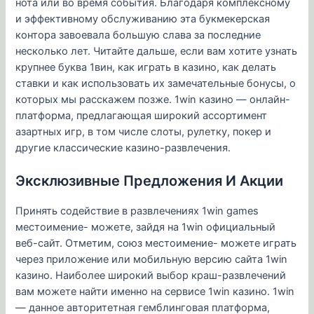
нота или во время события. Благодаря комплексному
и эффективному обслуживанию эта букмекерская
контора завоевала большую слава за последние
несколько лет. Читайте дальше, если вам хотите узнать
крупнее буква 1вин, как играть в казино, как делать
ставки и как использовать их замечательные бонусы, о
которых мы расскажем позже. 1win казино — онлайн-
платформа, предлагающая широкий ассортимент
азартных игр, в том числе слоты, рулетку, покер и
другие классические казино-развлечения.
Эксклюзивные Предложения И Акции
Принять содействие в развлечениях 1win games
местоимение- можете, зайдя на 1win официальный
веб-сайт. Отметим, союз местоимение- можете играть
через приложение или мобильную версию сайта 1win
казино. Наиболее широкий выбор краш-развлечений
вам можете найти именно на сервисе 1win казино. 1win
— данное авторитетная гемблинговая платформа,