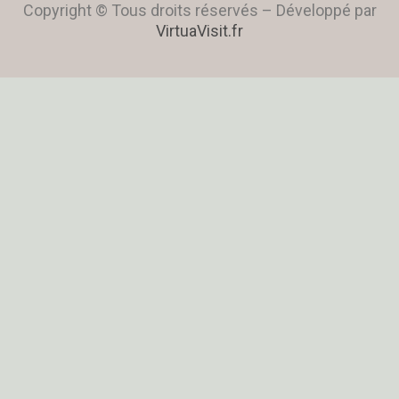
Copyright © Tous droits réservés – Développé par
VirtuaVisit.fr