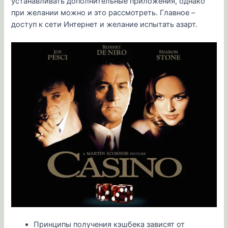
устанавливать дополнительные приложения, однако
при желании можно и это рассмотреть. Главное –
доступ к сети Интернет и желание испытать азарт.
Принципы получения кэшбе͏ка зависят от